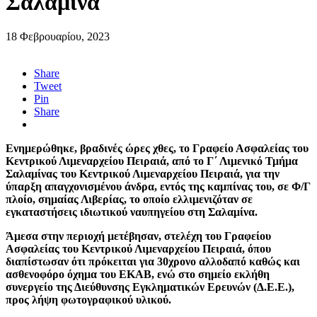
Σαλαμίνα
18 Φεβρουαρίου, 2023
Share
Tweet
Pin
Share
Ενημερώθηκε, βραδινές ώρες χθες, το Γραφείο Ασφαλείας του
Κεντρικού Λιμεναρχείου Πειραιά, από το Γ΄ Λιμενικό Τμήμα
Σαλαμίνας του Κεντρικού Λιμεναρχείου Πειραιά, για την
ύπαρξη απαγχονισμένου άνδρα, εντός της καμπίνας του, σε Φ/Γ
πλοίο, σημαίας Λιβερίας, το οποίο ελλιμενιζόταν σε
εγκαταστήσεις ιδιωτικού ναυπηγείου στη Σαλαμίνα.
Άμεσα στην περιοχή μετέβησαν, στελέχη του Γραφείου
Ασφαλείας του Κεντρικού Λιμεναρχείου Πειραιά, όπου
διαπίστωσαν ότι πρόκειται για 30χρονο αλλοδαπό καθώς και
ασθενοφόρο όχημα του ΕΚΑ
Β, εν
ώ στο σημείο εκλήθη
συνεργείο της Διεύθυνσης Εγκληματικών Ερευνών (Δ.Ε.Ε.),
προς λήψη φωτογραφικού υλικού.