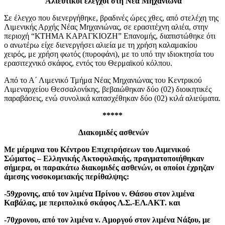
Αλιευτικοί έλεγχοι στη Νέα Μηχανιώνα
Σε έλεγχο που διενεργήθηκε, βραδινές ώρες χθες, από στελέχη της
Λιμενικής Αρχής Νέας Μηχανιώνας, σε ερασιτέχνη αλιέα, στην
περιοχή “ΚΤΗΜΑ ΚΑΡΑΓΚΙΟΖΗ” Επανομής, διαπιστώθηκε ότι
ο ανωτέρω είχε διενεργήσει αλιεία με τη χρήση καλαμακίου
χειρός, με χρήση φωτός (πυροφάνι), με το υπό την ιδιοκτησία του
ερασιτεχνικό σκάφος, εντός του Θερμαϊκού κόλπου.
Από το Α΄ Λιμενικό Τμήμα Νέας Μηχανιώνας του Κεντρικού
Λιμεναρχείου Θεσσαλονίκης, βεβαιώθηκαν δύο (02) διοικητικές
παραβάσεις, ενώ συνολικά κατασχέθηκαν δύο (02) κιλά αλιεύματα.
*****
Διακομιδές ασθενών
Με μέριμνα του Κέντρου Επιχειρήσεων του Λιμενικού
Σώματος – Ελληνικής Ακτοφυλακής, πραγματοποιήθηκαν
σήμερα, οι παρακάτω διακομιδές ασθενών, οι οποίοι έχρηζαν
άμεσης νοσοκομειακής περίθαλψης:
-59χρον
η
ς,
από το
ν
λιμένα
Πρίνου
ν. Θάσου στον λιμένα
Καβάλας, με περιπολικό σκάφος Λ.Σ.-ΕΛ.ΑΚΤ. και
-70χρονου, από το
ν
λιμένα ν. Αμοργού στον λιμένα Νάξου, με