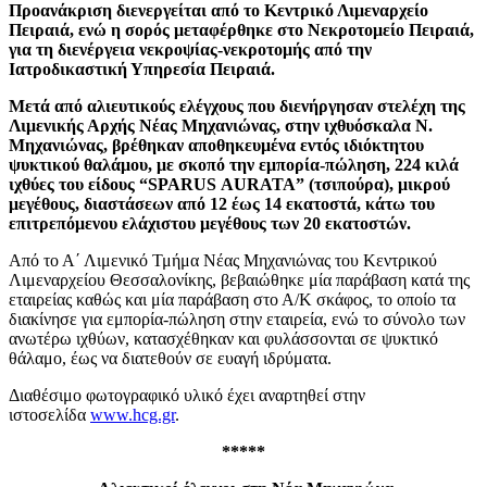
Προανάκριση διενεργείται από το Κεντρικό Λιμεναρχείο
Πειραιά, ενώ η σορός μεταφέρθηκε στο Νεκροτομείο Πειραιά,
για τη διενέργεια νεκροψίας-νεκροτομής από την
Ιατροδικαστική Υπηρεσία Πειραιά.
Μετά από αλιευτικούς ελέγχους που διενήργησαν στελέχη της
Λιμενικής Αρχής Νέας Μηχανιώνας, στην ιχθυόσκαλα Ν.
Μηχανιώνας, βρέθηκαν αποθηκευμένα εντός ιδιόκτητου
ψυκτικού θαλάμου, με σκοπό την εμπορία-πώληση, 224 κιλά
ιχθύες του είδους
“SPARUS
AURATA
”
(
τσιπούρα
),
μικρού
μεγέθους, διαστάσεων από 12 έως 14 εκατοστά, κάτω του
επιτρεπόμενου ελάχιστου μεγέθους των 20 εκατοστών.
Από το Α΄ Λιμενικό Τμήμα Νέας Μηχανιώνας του Κεντρικού
Λιμεναρχείου Θεσσαλονίκης, βεβαιώθηκε μία παράβαση κατά της
εταιρείας καθώς και μία παράβαση στο Α/Κ σκάφος, το οποίο τα
διακίνησε για εμπορία-πώληση στην εταιρεία, ενώ το σύνολο των
ανωτέρω ιχθύων, κατασχέθηκαν και φυλάσσονται σε ψυκτικό
θάλαμο, έως να διατεθούν σε ευαγή ιδρύματα.
Διαθέσιμο φωτογραφικό υλικό έχει αναρτηθεί στην
ιστοσελίδα
www.hcg.gr
.
*****