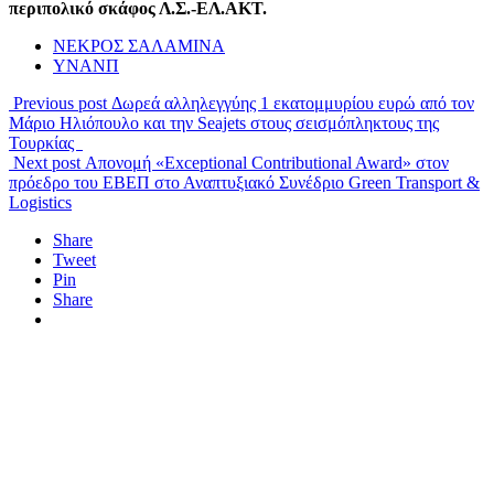
περιπολικό σκάφος Λ.Σ.-ΕΛ.ΑΚΤ.
ΝΕΚΡΟΣ ΣΑΛΑΜΙΝΑ
ΥΝΑΝΠ
Previous post
Δωρεά αλληλεγγύης 1 εκατομμυρίου ευρώ από τον
Μάριο Ηλιόπουλο και την Seajets στους σεισμόπληκτους της
Τουρκίας
Next post
Απονομή «Exceptional Contributional Award» στον
πρόεδρο του ΕΒΕΠ στο Αναπτυξιακό Συνέδριο Green Transport &
Logistics
Share
Tweet
Pin
Share