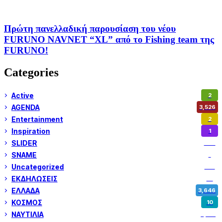
Πρώτη πανελλαδική παρουσίαση του νέου
FURUNO NAVNET “XL” από το Fishing team της
FURUNO!
Categories
Active
2
AGENDA
3,526
Entertainment
2
Inspiration
1
SLIDER
972
SNAME
1
Uncategorized
180
ΕΚΔΗΛΩΣΕΙΣ
14
ΕΛΛΑΔΑ
3,646
ΚΟΣΜΟΣ
10
ΝΑΥΤΙΛΙΑ
5,351