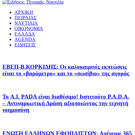
ΑΡΧΙΚΗ
ΠΕΙΡΑΙΑΣ
ΝΑΥΤΙΛΙΑ
ΟΙΚΟΝΟΜΙΑ
ΕΛΛΑΔΑ
AGENDA
ΕΙΔΗΣΕΙΣ
EΒΕΠ-Β.ΚΟΡΚΙΔΗΣ: Οι καλοκαιρινές εκπτώσεις
είναι το «βαρόμετρο» και το «σωσίβιο» της αγοράς
Το A.I. PADA είναι διαθέσιμο! Ινστιτούτο P.A.D.A.
– Αντιναρκωτική Δράση αξιοποιώντας την τεχνητή
νοημοσύνη
ΕΝΩΣΗ ΕΛΛΗΝΩΝ ΕΦΟΠΛΙΣΤΩΝ: Απένειμε 365