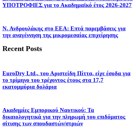
ΥΠΟΤΡΟΦΙΕΣ για το Ακαδημαϊκό έτος 2026-2027
Ν. Ανδρουλάκης στο ΕΕΑ: Επτά παρεμβάσεις για
την αναγέννηση της μικρομεσαίας επιχείρησης
Recent Posts
EuroDry Ltd., του Αριστείδη Πίττα, είχε έσοδα για
το τρίμηνο του τρέχοντος έτους στα 17,7
εκατομμύρια δολάρια
Ακαδημίες Εμπορικού Ναυτικού: Τα
δικαιολογητικά για την πληρωμή του επιδόματος
σίτισης των σπουδαστών/στριών