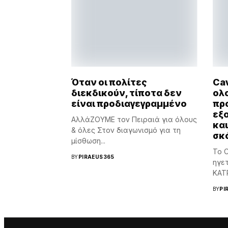
Όταν οι πολίτες
Cav
διεκδικούν, τίποτα δεν
ολ
είναι προδιαγεγραμμένο
προ
εξ
ΑλλάΖΟΥΜΕ τον Πειραιά για όλους
και
& όλες Στον διαγωνισμό για τη
σκ
μίσθωση...
Το C
BY
PIRAEUS365
ηγετ
KATR
BY
PI