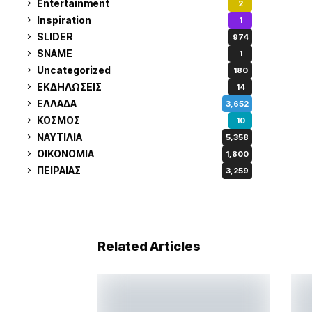
Entertainment
2
Inspiration
1
SLIDER
974
SNAME
1
Uncategorized
180
ΕΚΔΗΛΩΣΕΙΣ
14
ΕΛΛΑΔΑ
3,652
ΚΟΣΜΟΣ
10
ΝΑΥΤΙΛΙΑ
5,358
ΟΙΚΟΝΟΜΙΑ
1,800
ΠΕΙΡΑΙΑΣ
3,259
Related Articles