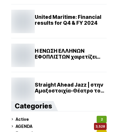
United Maritime: Financial
results for Q4 & FY 2024
Η ΕΝΩΣΗ ΕΛΛΗΝΩΝ
ΕΦΟΠΛΙΣΤΩΝ χαιρετίζει
την πρωτοβουλία
GreenDealIndustrialPlan
και τονίζει τον καταλυτικό
ρόλο της ευρωπαϊκής
Straight Ahead Jazz | στην
ναυτιλίας
Αμαξοστοιχία-Θέατρο το
Τρένο στο Ρουφ
Categories
Active
2
AGENDA
3,528