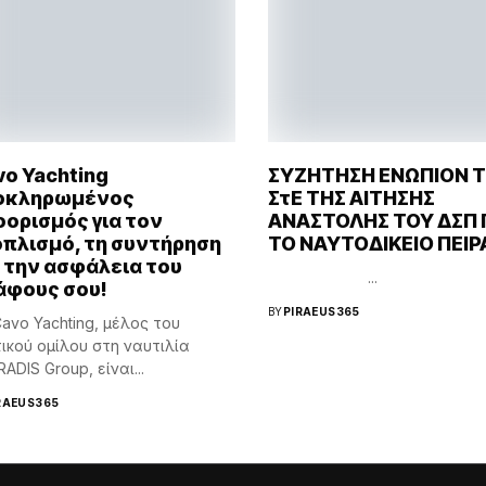
o Yachting
ΣΥΖΗΤΗΣΗ ΕΝΩΠΙΟΝ 
οκληρωμένος
ΣτΕ ΤΗΣ ΑΙΤΗΣΗΣ
ορισμός για τον
ΑΝΑΣΤΟΛΗΣ ΤΟΥ ΔΣΠ 
οπλισμό, τη συντήρηση
ΤΟ ΝΑΥΤΟΔΙΚΕΙΟ ΠΕΙΡ
 την ασφάλεια του
...
άφους σου!
BY
PIRAEUS365
avo Yachting, μέλος του
ικού ομίλου στη ναυτιλία
ADIS Group, είναι...
RAEUS365