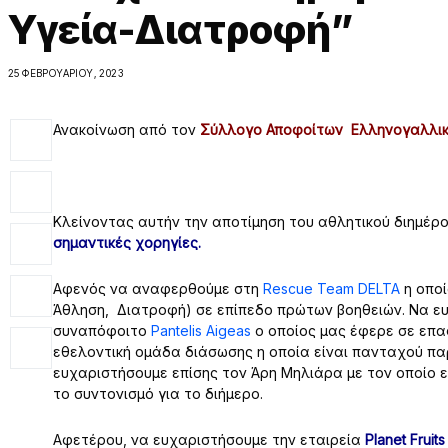
Υγεία-Διατροφή”
25 ΦΕΒΡΟΥΑΡΊΟΥ, 2023
Ανακοίνωση από τον
Σύλλογο Αποφοίτων Ελληνογαλλική
Κλείνοντας αυτήν την αποτίμηση του αθλητικού διημέρ
σημαντικές χορηγίες.
Αφενός να αναφερθούμε στη
Rescue Team DELTA
η οποί
Άθληση, Διατροφή) σε επίπεδο πρώτων βοηθειών. Να ευ
συναπόφοιτο
Pantelis Aigeas
ο οποίος μας έφερε σε επαφ
εθελοντική ομάδα διάσωσης η οποία είναι πανταχού παρ
ευχαριστήσουμε επίσης τον Άρη Μηλιάρα με τον οποίο εί
το συντονισμό για το διήμερο.
Αφετέρου, να ευχαριστήσουμε την εταιρεία
Planet Fruits