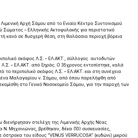
 Λιμενική Αρχή Σάμου από το Ενιαίο Κέντρο Συντονισμού
ύ Σώματος – Ελληνικής Ακτοφυλακής για περιστατικό
τή κανό σε δυσχερή θέση, στη θαλάσσια περιοχή βόρεια
ριπολικό σκάφος Λ.Σ. – ΕΛ.ΑΚΤ., σύλλογος αυτοδυτών
 Λ.Σ. – ΕΛ.ΑΚΤ. από ξηράς. Ο 35χρονος εντοπίστηκε, καλά
πό το περιπολικό σκάφος Λ.Σ. – ΕΛ.ΑΚΤ. και στη συνέχεια
μένα Μαλαγαρίου ν. Σάμου, από όπου παρελήφθη από
εκομίσθη στο Γενικό Νοσοκομείο Σάμου, για την παροχή των
υ διενήργησαν στελέχη της Λιμενικής Αρχής Νέας
 Ν. Μηχανιώνας, βρέθηκαν, δέκα (10) συσκευασίες,
 με όστρακα του είδους ”VENUS VERRUCOSA” (κυδώνι) μικρού