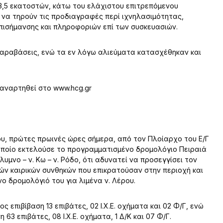
3,5 εκατοστών, κάτω του ελάχιστου επιτρεπόμενου
 να τηρούν τις προδιαγραφές περί ιχνηλασιμότητας,
πισήμανσης και πληροφοριών επί των συσκευασιών.
 παραβάσεις, ενώ τα εν λόγω αλιεύματα κατασχέθηκαν και
 αναρτηθεί στο www.hcg.gr
ου, πρώτες πρωινές ώρες σήμερα, από τον Πλοίαρχο του Ε/Γ
ο οποίο εκτελούσε το προγραμματισμένο δρομολόγιο Πειραιά
Κάλυμνο – ν. Κω – ν. Ρόδο, ότι αδυνατεί να προσεγγίσει τον
ών καιρικών συνθηκών που επικρατούσαν στην περιοχή και
νο δρομολόγιό του για λιμένα ν. Λέρου.
ς επιβίβαση 13 επιβάτες, 02 Ι.Χ.Ε. οχήματα και 02 Φ/Γ, ενώ
3 επιβάτες, 08 Ι.Χ.Ε. οχήματα, 1 Δ/Κ και 07 Φ/Γ.