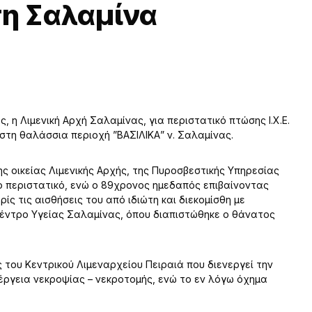
τη Σαλαμίνα
 η Λιμενική Αρχή Σαλαμίνας, για περιστατικό πτώσης Ι.Χ.Ε.
 στη θαλάσσια περιοχή ”ΒΑΣΙΛΙΚΑ” ν. Σαλαμίνας.
ς οικείας Λιμενικής Αρχής, της Πυροσβεστικής Υπηρεσίας
το περιστατικό, ενώ ο 89χρονος ημεδαπός επιβαίνοντας
ς τις αισθήσεις του από ιδιώτη και διεκομίσθη με
έντρο Υγείας Σαλαμίνας, όπου διαπιστώθηκε ο θάνατος
ς του Κεντρικού Λιμεναρχείου Πειραιά που διενεργεί την
έργεια νεκροψίας – νεκροτομής, ενώ το εν λόγω όχημα