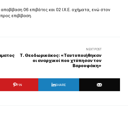
αποβίβαση 06 επιβάτες και 02 Ι.Χ.Ε. οχήματα, ενώ στον
 προς επιβίβαση.
NEXT POST
όμματος
Τ. Θεοδωρικάκος: «Ταυτοποιήθηκαν
οι αναρχικοί που χτύπησαν τον
Βαρουφάκη»
PIN
SHARE