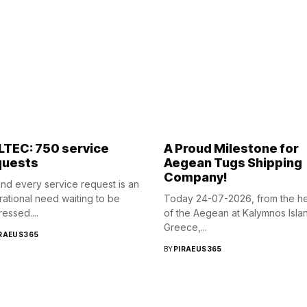
LTEC: 750 service
A Proud Milestone for
quests
Aegean Tugs Shipping
Company!
nd every service request is an
ational need waiting to be
Today 24-07-2026, from the he
essed....
of the Aegean at Kalymnos Isla
Greece,...
RAEUS365
BY
PIRAEUS365