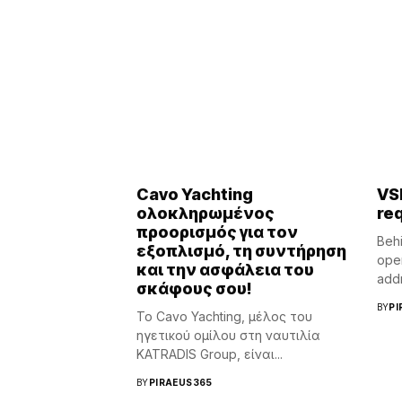
Cavo Yachting
VS
ολοκληρωμένος
re
προορισμός για τον
Behi
εξοπλισμό, τη συντήρηση
oper
και την ασφάλεια του
addr
σκάφους σου!
BY
PI
Το Cavo Yachting, μέλος του
ηγετικού ομίλου στη ναυτιλία
KATRADIS Group, είναι...
BY
PIRAEUS365