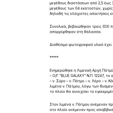
μεγέθους διαστάσεων από 2,5 έως 
μεγέθους των 04 εκατοστών, χωρίς
δηλαδή τις ελάχιστες απαιτήσεις ε
Συνολικά, βεβαιώθηκαν τρεις (03)
απορρίφθηκαν στη θάλασσα.
Διαθέσιμο φωτογραφικό υλικό έχει
*****
Ενημερώθηκε η Λιμενική Αρχή Πάτμ
– Ο/Γ ”BLUE GALAXY” Ν.Π. 12247, τ
– ν. Σύρο – ν. Πάτμο – ν. Λέρο – ν. 
λιμένα ν. Πάτμου, λόγω των δυσμεν
το πλοίο θα συνεχίσει το εγκεκριμέ
Στον λιμένα ν. Πάτμου ανέμεναν προ
στο πλοίο ανέμεναν προς αποβίβαση 6