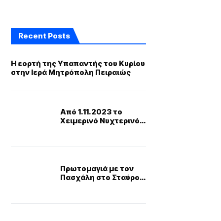
Recent Posts
Η εορτή της Υπαπαντής του Κυρίου
στην Ιερά Μητρόπολη Πειραιώς
Από 1.11.2023 το
Χειμερινό Νυχτερινό
τιμολόγιο ρεύματος
Πρωτομαγιά με τον
Πασχάλη στο Σταύρος
Νιάρχος-Ελεύθερη
είσοδος