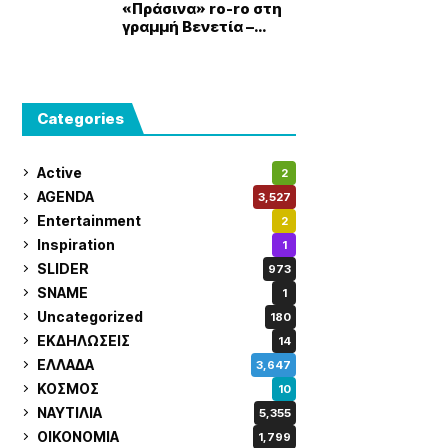
«Πράσινα» ro-ro στη
γραμμή Βενετία –
Μπάρι – Πάτρα από
τον όμιλο Grimaldi
Categories
Active
2
AGENDA
3,527
Entertainment
2
Inspiration
1
SLIDER
973
SNAME
1
Uncategorized
180
ΕΚΔΗΛΩΣΕΙΣ
14
ΕΛΛΑΔΑ
3,647
ΚΟΣΜΟΣ
10
ΝΑΥΤΙΛΙΑ
5,355
ΟΙΚΟΝΟΜΙΑ
1,799