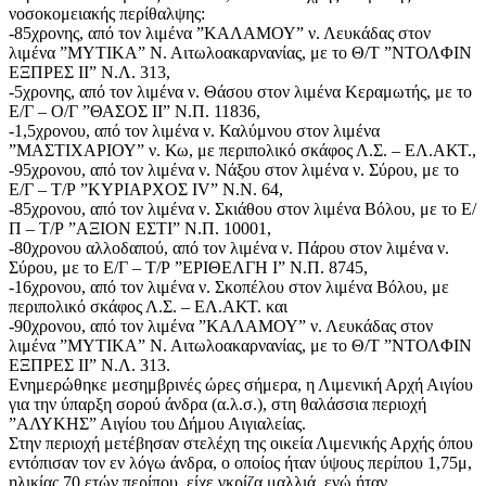
νοσοκομειακής περίθαλψης:
-85χρονης, από τον λιμένα ”ΚΑΛΑΜΟΥ” ν. Λευκάδας στον
λιμένα ”ΜΥΤΙΚΑ” Ν. Αιτωλοακαρνανίας, με το Θ/Τ ”ΝΤΟΛΦΙΝ
ΕΞΠΡΕΣ ΙΙ” Ν.Λ. 313,
-5χρονης, από τον λιμένα ν. Θάσου στον λιμένα Κεραμωτής, με το
Ε/Γ – Ο/Γ ”ΘΑΣΟΣ ΙΙ” Ν.Π. 11836,
-1,5χρονου, από τον λιμένα ν. Καλύμνου στον λιμένα
”ΜΑΣΤΙΧΑΡΙΟΥ” ν. Κω, με περιπολικό σκάφος Λ.Σ. – ΕΛ.ΑΚΤ.,
-95χρονου, από τον λιμένα ν. Νάξου στον λιμένα ν. Σύρου, με το
Ε/Γ – Τ/Ρ ”ΚΥΡΙΑΡΧΟΣ IV” Ν.Ν. 64,
-85χρονου, από τον λιμένα ν. Σκιάθου στον λιμένα Βόλου, με το Ε/
Π – Τ/Ρ ”ΑΞΙΟΝ ΕΣΤΙ” Ν.Π. 10001,
-80χρονου αλλοδαπού, από τον λιμένα ν. Πάρου στον λιμένα ν.
Σύρου, με το Ε/Γ – Τ/Ρ ”ΕΡΙΘΕΛΓΗ Ι” Ν.Π. 8745,
-16χρονου, από τον λιμένα ν. Σκοπέλου στον λιμένα Βόλου, με
περιπολικό σκάφος Λ.Σ. – ΕΛ.ΑΚΤ. και
-90χρονου, από τον λιμένα ”ΚΑΛΑΜΟΥ” ν. Λευκάδας στον
λιμένα ”ΜΥΤΙΚΑ” Ν. Αιτωλοακαρνανίας, με το Θ/Τ ”ΝΤΟΛΦΙΝ
ΕΞΠΡΕΣ ΙΙ” Ν.Λ. 313.
Ενημερώθηκε μεσημβρινές ώρες σήμερα, η Λιμενική Αρχή Αιγίου
για την ύπαρξη σορού άνδρα (α.λ.σ.), στη θαλάσσια περιοχή
”ΑΛΥΚΗΣ” Αιγίου του Δήμου Αιγιαλείας.
Στην περιοχή μετέβησαν στελέχη της οικεία Λιμενικής Αρχής όπου
εντόπισαν τον εν λόγω άνδρα, ο οποίος ήταν ύψους περίπου 1,75μ,
ηλικίας 70 ετών περίπου, είχε γκρίζα μαλλιά, ενώ ήταν