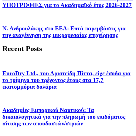
ΥΠΟΤΡΟΦΙΕΣ για το Ακαδημαϊκό έτος 2026-2027
Ν. Ανδρουλάκης στο ΕΕΑ: Επτά παρεμβάσεις για
την αναγέννηση της μικρομεσαίας επιχείρησης
Recent Posts
EuroDry Ltd., του Αριστείδη Πίττα, είχε έσοδα για
το τρίμηνο του τρέχοντος έτους στα 17,7
εκατομμύρια δολάρια
Ακαδημίες Εμπορικού Ναυτικού: Τα
δικαιολογητικά για την πληρωμή του επιδόματος
σίτισης των σπουδαστών/στριών