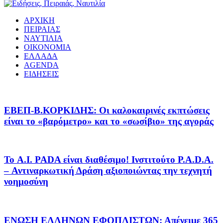
ΑΡΧΙΚΗ
ΠΕΙΡΑΙΑΣ
ΝΑΥΤΙΛΙΑ
ΟΙΚΟΝΟΜΙΑ
ΕΛΛΑΔΑ
AGENDA
ΕΙΔΗΣΕΙΣ
EΒΕΠ-Β.ΚΟΡΚΙΔΗΣ: Οι καλοκαιρινές εκπτώσεις
είναι το «βαρόμετρο» και το «σωσίβιο» της αγοράς
Το A.I. PADA είναι διαθέσιμο! Ινστιτούτο P.A.D.A.
– Αντιναρκωτική Δράση αξιοποιώντας την τεχνητή
νοημοσύνη
ΕΝΩΣΗ ΕΛΛΗΝΩΝ ΕΦΟΠΛΙΣΤΩΝ: Απένειμε 365