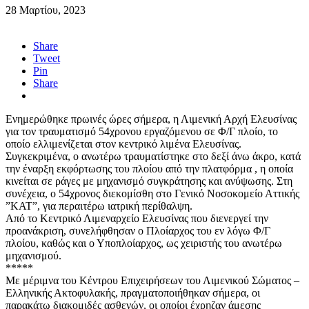
28 Μαρτίου, 2023
Share
Tweet
Pin
Share
Ενημερώθηκε πρωινές ώρες σήμερα, η Λιμενική Αρχή Ελευσίνας
για τον τραυματισμό 54χρονου εργαζόμενου σε Φ/Γ πλοίο, το
οποίο ελλιμενίζεται στον κεντρικό λιμένα Ελευσίνας.
Συγκεκριμένα, ο ανωτέρω τραυματίστηκε στο δεξί άνω άκρο, κατά
την έναρξη εκφόρτωσης του πλοίου από την πλατφόρμα , η οποία
κινείται σε ράγες με μηχανισμό συγκράτησης και ανύψωσης. Στη
συνέχεια, ο 54χρονος διεκομίσθη στο Γενικό Νοσοκομείο Αττικής
”ΚΑΤ”, για περαιτέρω ιατρική περίθαλψη.
Από το Κεντρικό Λιμεναρχείο Ελευσίνας που διενεργεί την
προανάκριση, συνελήφθησαν ο Πλοίαρχος του εν λόγω Φ/Γ
πλοίου, καθώς και ο Υποπλοίαρχος, ως χειριστής του ανωτέρω
μηχανισμού.
*****
Με μέριμνα του Κέντρου Επιχειρήσεων του Λιμενικού Σώματος –
Ελληνικής Ακτοφυλακής, πραγματοποιήθηκαν σήμερα, οι
παρακάτω διακομιδές ασθενών, οι οποίοι έχρηζαν άμεσης