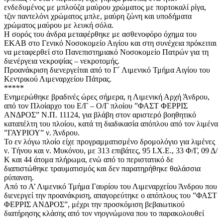
ενδεδυμένος με μπλούζα μαύρου χρώματος με πορτοκαλί ρίγα,
τζιν παντελόνι χρώματος μπλε, μαύρη ζώνη και υποδήματα
χρώματος μαύρου με λευκή σόλα.
Η σορός του άνδρα μεταφέρθηκε με ασθενοφόρο όχημα του
ΕΚΑΒ στο Γενικό Νοσοκομείο Αιγίου και στη συνέχεια πρόκειται
να μεταφερθεί στο Πανεπιστημιακό Νοσοκομείο Πατρών για τη
διενέργεια νεκροψίας – νεκροτομής.
Προανάκριση διενεργείται από το Γ΄ Λιμενικό Τμήμα Αιγίου του
Κεντρικού Λιμεναρχείου Πάτρας.
*****
Ενημερώθηκε βραδινές ώρες σήμερα, η Λιμενική Αρχή Άνδρου,
από τον Πλοίαρχο του Ε/Γ – Ο/Γ πλοίου ”ΦΑΣΤ ΦΕΡΡΙΣ
ΑΝΔΡΟΣ” Ν.Π. 11124, για βλάβη στον αριστερό βοηθητικό
καταπέλτη του πλοίου, κατά τη διαδικασία απόπλου από τον λιμένα
”ΓΑΥΡΙΟΥ” ν. Άνδρου.
Το εν λόγω πλοίο είχε προγραμματισμένο δρομολόγιο για λιμένες
ν. Τήνου και ν. Μυκόνου, με 313 επιβάτες, 95 Ι.Χ.Ε., 33 Φ/Γ, 09 Δ/
Κ και 44 άτομα πλήρωμα, ενώ από το περιστατικό δε
διαπιστώθηκε τραυματισμός και δεν παρατηρήθηκε θαλάσσια
ρύπανση.
Από το Α’ Λιμενικό Τμήμα Γαυρίου του Λιμεναρχείου Άνδρου που
διενεργεί την προανάκριση, απαγορεύτηκε ο απόπλους του ”ΦΑΣΤ
ΦΕΡΡΙΣ ΑΝΔΡΟΣ”, μέχρι την προσκόμιση βεβαιωτικού
διατήρησης κλάσης από τον νηογνώμονα που το παρακολουθεί