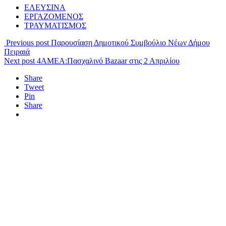
ΕΛΕΥΣΙΝΑ
ΕΡΓΑΖΟΜΕΝΟΣ
ΤΡΑΥΜΑΤΙΣΜΟΣ
Previous post
Παρουσίαση Δημοτικού Συμβούλιο Νέων Δήμου
Πειραιά
Next post
4ΑΜΕΑ:Πασχαλινό Bazaar στις 2 Απριλίου
Share
Tweet
Pin
Share