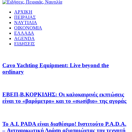
ΑΡΧΙΚΗ
ΠΕΙΡΑΙΑΣ
ΝΑΥΤΙΛΙΑ
ΟΙΚΟΝΟΜΙΑ
ΕΛΛΑΔΑ
AGENDA
ΕΙΔΗΣΕΙΣ
Cavo Yachting Equipment: Live beyond the
ordinary
EΒΕΠ-Β.ΚΟΡΚΙΔΗΣ: Οι καλοκαιρινές εκπτώσεις
είναι το «βαρόμετρο» και το «σωσίβιο» της αγοράς
Το A.I. PADA είναι διαθέσιμο! Ινστιτούτο P.A.D.A.
– Αντιναρκωτική Δράση αξιοποιώντας την τεχνητή