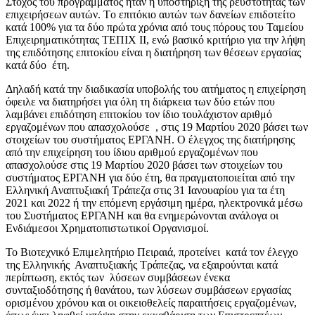
Στόχος του προγράμματος ήταν η υποστήριξη της ρευστότητας των
επιχειρήσεων αυτών. Τo επιτόκιο αυτών των δανείων επιδοτείτο
κατά 100% για τα δύο πρώτα χρόνια από τους πόρους του Ταμείου
Επιχειρηματικότητας ΤΕΠΙΧ ΙΙ, ενώ βασικό κριτήριο για την λήψη
της επιδότησης επιτοκίου είναι η διατήρηση των θέσεων εργασίας
κατά δύο έτη.
Δηλαδή κατά την διαδικασία υποβολής του αιτήματος η επιχείρηση
όφειλε να διατηρήσει για όλη τη διάρκεια των δύο ετών που
λαμβάνει επιδότηση επιτοκίου τον ίδιο τουλάχιστον αριθμό
εργαζομένων που απασχολούσε , στις 19 Μαρτίου 2020 βάσει των
στοιχείων του συστήματος ΕΡΓΑΝΗ. Ο έλεγχος της διατήρησης
από την επιχείρηση του ίδιου αριθμού εργαζομένων που
απασχολούσε στις 19 Μαρτίου 2020 βάσει των στοιχείων του
συστήματος ΕΡΓΑΝΗ για δύο έτη, θα πραγματοποιείται από την
Ελληνική Αναπτυξιακή Τράπεζα στις 31 Ιανουαρίου για τα έτη
2021 και 2022 ή την επόμενη εργάσιμη ημέρα, ηλεκτρονικά μέσω
του Συστήματος ΕΡΓΑΝΗ και θα ενημερώνονται ανάλογα οι
Ενδιάμεσοι Χρηματοπιστωτικοί Οργανισμοί.
Το Βιοτεχνικό Επιμελητήριο Πειραιά, προτείνει κατά τον έλεγχο
της Ελληνικής Αναπτυξιακής Τράπεζας, να εξαιρούνται κατά
περίπτωση, εκτός των λύσεων συμβάσεων ένεκα
συνταξιοδότησης ή θανάτου, των λύσεων συμβάσεων εργασίας
ορισμένου χρόνου και οι οικειοθελείς παραιτήσεις εργαζομένων,