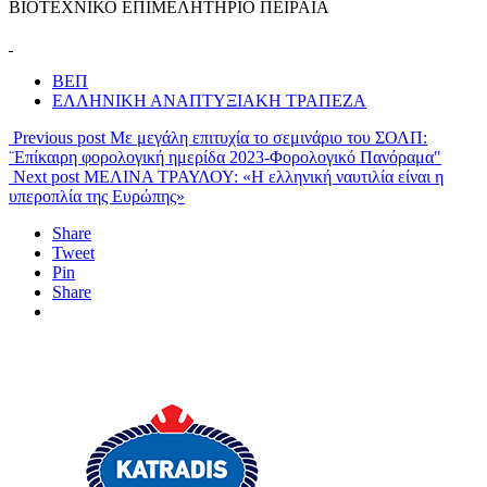
ΒΙΟΤΕΧΝΙΚΟ ΕΠΙΜΕΛΗΤΗΡΙΟ ΠΕΙΡΑΙΑ
ΒΕΠ
ΕΛΛΗΝΙΚΗ ΑΝΑΠΤΥΞΙΑΚΗ ΤΡΑΠΕΖΑ
Previous post
Με μεγάλη επιτυχία το σεμινάριο του ΣΟΛΠ:
¨Επίκαιρη φορολογική ημερίδα 2023-Φορολογικό Πανόραμα"
Next post
ΜΕΛΙΝΑ ΤΡΑΥΛΟΥ: «Η ελληνική ναυτιλία είναι η
υπεροπλία της Ευρώπης»
Share
Tweet
Pin
Share