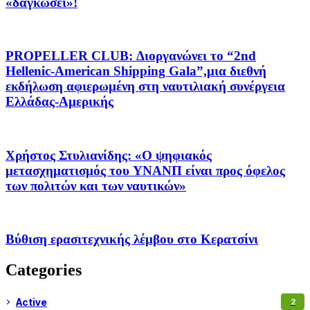
«δαγκώσει»!
PROPELLER CLUB: Διοργανώνει το “2nd
Hellenic-American Shipping Gala”,μια διεθνή
εκδήλωση αφιερωμένη στη ναυτιλιακή συνέργεια
Ελλάδας-Αμερικής
Χρήστος Στυλιανίδης: «Ο ψηφιακός
μετασχηματισμός του YΝΑΝΠ είναι προς όφελος
των πολιτών και των ναυτικών»
Βύθιση ερασιτεχνικής λέμβου στο Κερατσίνι
Categories
Active
2