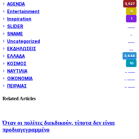
AGENDA
3,527
Entertainment
2
Inspiration
1
SLIDER
973
SNAME
1
Uncategorized
180
ΕΚΔΗΛΩΣΕΙΣ
14
ΕΛΛΑΔΑ
3,648
ΚΟΣΜΟΣ
10
ΝΑΥΤΙΛΙΑ
5,355
ΟΙΚΟΝΟΜΙΑ
1,800
ΠΕΙΡΑΙΑΣ
3,259
Related Articles
Όταν οι πολίτες διεκδικούν, τίποτα δεν είναι
προδιαγεγραμμένο