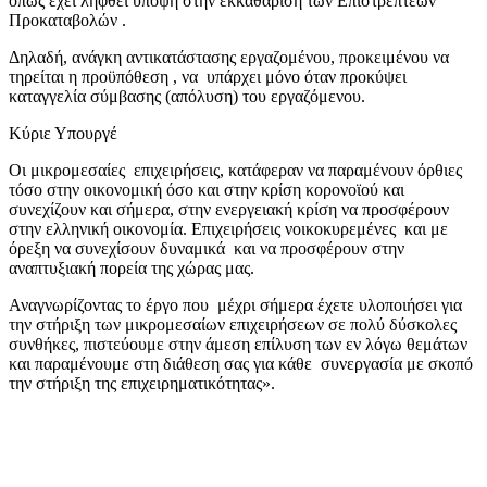
όπως έχει ληφθεί υπόψη στην εκκαθάριση των Επιστρεπτέων
Προκαταβολών .
Δηλαδή, ανάγκη αντικατάστασης εργαζομένου, προκειμένου να
τηρείται η προϋπόθεση , να υπάρχει μόνο όταν προκύψει
καταγγελία σύμβασης (απόλυση) του εργαζόμενου.
Κύριε Υπουργέ
Οι μικρομεσαίες επιχειρήσεις, κατάφεραν να παραμένουν όρθιες
τόσο στην οικονομική όσο και στην κρίση κορονοϊού και
συνεχίζουν και σήμερα, στην ενεργειακή κρίση να προσφέρουν
στην ελληνική οικονομία. Επιχειρήσεις νοικοκυρεμένες και με
όρεξη να συνεχίσουν δυναμικά και να προσφέρουν στην
αναπτυξιακή πορεία της χώρας μας.
Αναγνωρίζοντας το έργο που μέχρι σήμερα έχετε υλοποιήσει για
την στήριξη των μικρομεσαίων επιχειρήσεων σε πολύ δύσκολες
συνθήκες, πιστεύουμε στην άμεση επίλυση των εν λόγω θεμάτων
και παραμένουμε στη διάθεση σας για κάθε συνεργασία με σκοπό
την στήριξη της επιχειρηματικότητας».