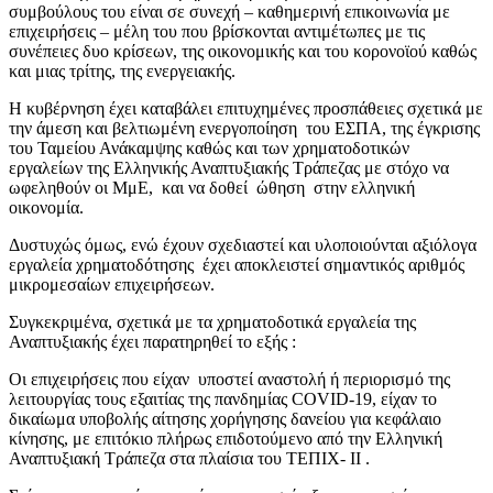
συμβούλους του είναι σε συνεχή – καθημερινή επικοινωνία με
επιχειρήσεις – μέλη του που βρίσκονται αντιμέτωπες με τις
συνέπειες δυο κρίσεων, της οικονομικής και του κορονοϊού καθώς
και μιας τρίτης, της ενεργειακής.
Η κυβέρνηση έχει καταβάλει επιτυχημένες προσπάθειες σχετικά με
την άμεση και βελτιωμένη ενεργοποίηση του ΕΣΠΑ, της έγκρισης
του Ταμείου Ανάκαμψης καθώς και των χρηματοδοτικών
εργαλείων της Ελληνικής Αναπτυξιακής Τράπεζας με στόχο να
ωφεληθούν οι ΜμΕ, και να δοθεί ώθηση στην ελληνική
οικονομία.
Δυστυχώς όμως, ενώ έχουν σχεδιαστεί και υλοποιούνται αξιόλογα
εργαλεία χρηματοδότησης έχει αποκλειστεί σημαντικός αριθμός
μικρομεσαίων επιχειρήσεων.
Συγκεκριμένα, σχετικά με τα χρηματοδοτικά εργαλεία της
Αναπτυξιακής έχει παρατηρηθεί το εξής :
Οι επιχειρήσεις που είχαν υποστεί αναστολή ή περιορισμό της
λειτουργίας τους εξαιτίας της πανδημίας CΟVΙD-19, είχαν το
δικαίωμα υποβολής αίτησης χορήγησης δανείου για κεφάλαιο
κίνησης, με επιτόκιο πλήρως επιδοτούμενο από την Ελληνική
Αναπτυξιακή Τράπεζα στα πλαίσια του ΤΕΠΙΧ- ΙΙ .