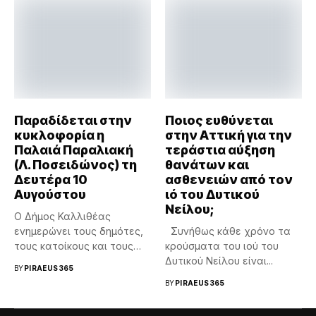
Παραδίδεται στην
Ποιος ευθύνεται
κυκλοφορία η
στην Αττική για την
Παλαιά Παραλιακή
τεράστια αύξηση
(Λ. Ποσειδώνος) τη
θανάτων και
Δευτέρα 10
ασθενειών από τον
Αυγούστου
ιό του Δυτικού
Νείλου;
Ο Δήμος Καλλιθέας
ενημερώνει τους δημότες,
Συνήθως κάθε χρόνο τα
τους κατοίκους και τους
κρούσματα του ιού του
οδηγούς ότι τη...
Δυτικού Νείλου είναι...
BY
PIRAEUS365
BY
PIRAEUS365