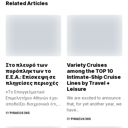
Related Articles
Στο πλευρό των
Variety Cruises
πυρόπληκτων το
among the TOP 10
Ε.Ε.Α.: Επίσκεψη σε
Intimate-Ship Cruise
πληγείσες περιοχές
Lines by Travel +
Leisure
«Το Επαγγελματικό
Επιμελητήριο Αθηνών έχει
We are excited to announce
αποδείξει διαχρονικά ότι,
that, for yet another year, we
σε κάθε μεγάλη κρίση...
have...
BY
PIRAEUS365
BY
PIRAEUS365