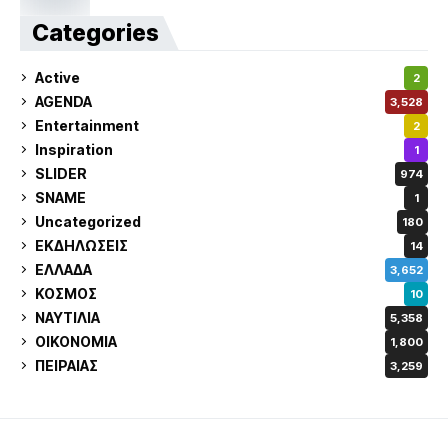
Categories
Active
2
AGENDA
3,528
Entertainment
2
Inspiration
1
SLIDER
974
SNAME
1
Uncategorized
180
ΕΚΔΗΛΩΣΕΙΣ
14
ΕΛΛΑΔΑ
3,652
ΚΟΣΜΟΣ
10
ΝΑΥΤΙΛΙΑ
5,358
ΟΙΚΟΝΟΜΙΑ
1,800
ΠΕΙΡΑΙΑΣ
3,259