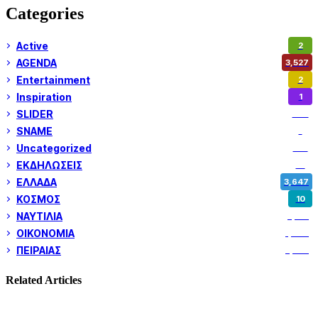
Categories
Active
2
AGENDA
3,527
Entertainment
2
Inspiration
1
SLIDER
972
SNAME
1
Uncategorized
180
ΕΚΔΗΛΩΣΕΙΣ
14
ΕΛΛΑΔΑ
3,647
ΚΟΣΜΟΣ
10
ΝΑΥΤΙΛΙΑ
5,351
ΟΙΚΟΝΟΜΙΑ
1,799
ΠΕΙΡΑΙΑΣ
3,257
Related Articles