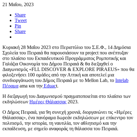
21 Μαΐου, 2023
Share
Tweet
Pin
Share
Κυριακή 28 Μαΐου 2023 στο Περιστύλιο του Σ.Ε.Φ., 14 Δημόσια
Σχολεία του Πειραιά θα παρουσιάσουν τα project που ανέπτυξαν
στο πλαίσιο του Εκπαιδευτικού Προγράμματος Ρομποτικής και
Γαλάζια Οικονομία του Δήμου Πειραιά & θα διεξαχθεί ο
Διαγωνισμός «FLL DISCOVER & EXPLORE PIRAEUS» που θα
φιλοξενήσει 100 ομάδες από την Αττική και αποτελεί μια
συνδιοργάνωση του Δήμος Πειραιά με το Mellon Lab, το
Intelab
Πέραμα
ama και την
Eduac
t.
Η διεξαγωγή του Διαγωνισμού πραγματοποιείται στο πλαίσιο των
εκδηλώσεων
Ημέρες Θάλασσας
2023.
Ο Δήμος Πειραιά, για 9η συνεχή χρονιά, διοργανώνει τις «Ημέρες
Θάλασσας», ένα πανόραμα δωρεάν εκδηλώσεων με επίκεντρο τον
πολιτισμό, την ιστορία, τη ναυτιλία, τον αθλητισμό και την
εκπαίδευση, με σημείο αναφοράς τη θάλασσα του Πειραιά.