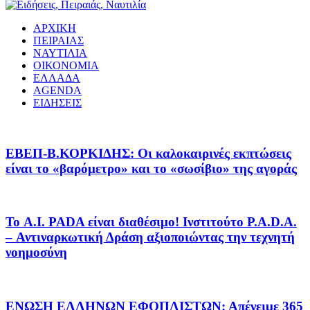
ΑΡΧΙΚΗ
ΠΕΙΡΑΙΑΣ
ΝΑΥΤΙΛΙΑ
ΟΙΚΟΝΟΜΙΑ
ΕΛΛΑΔΑ
AGENDA
ΕΙΔΗΣΕΙΣ
EΒΕΠ-Β.ΚΟΡΚΙΔΗΣ: Οι καλοκαιρινές εκπτώσεις
είναι το «βαρόμετρο» και το «σωσίβιο» της αγοράς
Το A.I. PADA είναι διαθέσιμο! Ινστιτούτο P.A.D.A.
– Αντιναρκωτική Δράση αξιοποιώντας την τεχνητή
νοημοσύνη
ΕΝΩΣΗ ΕΛΛΗΝΩΝ ΕΦΟΠΛΙΣΤΩΝ: Απένειμε 365