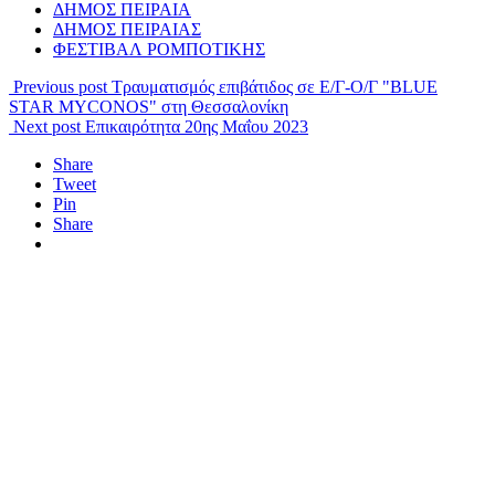
ΔΗΜΟΣ ΠΕΙΡΑΙΑ
ΔΗΜΟΣ ΠΕΙΡΑΙΑΣ
ΦΕΣΤΙΒΑΛ ΡΟΜΠΟΤΙΚΗΣ
Previous post
Τραυματισμός επιβάτιδος σε Ε/Γ-Ο/Γ "BLUE
STAR MYCONOS" στη Θεσσαλονίκη
Next post
Επικαιρότητα 20ης Μαΐου 2023
Share
Tweet
Pin
Share