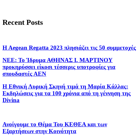
Recent Posts
Η Αegean Regatta 2023 πλησιάζει τις 50 συμμετοχές
ΝΕΕ: Το Ίδρυμα ΑΘΗΝΑΣ Ι. ΜΑΡΤΙΝΟΥ
προκηρύσσει είκοσι τέσσερις υποτροφίες για
σπουδαστές ΑΕΝ
Η Εθνική Λυρική Σκηνή τιμά τη Μαρία Κάλλας:
Εκδηλώσεις για τα 100 χρόνια από τη γέννηση της
Divina
Ανοίγουμε το Θέμα Του ΚΕΘΕΑ και των
Εξαρτήσεων στην Κοινότητα