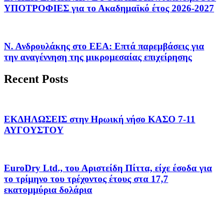
ΥΠΟΤΡΟΦΙΕΣ για το Ακαδημαϊκό έτος 2026-2027
Ν. Ανδρουλάκης στο ΕΕΑ: Επτά παρεμβάσεις για
την αναγέννηση της μικρομεσαίας επιχείρησης
Recent Posts
ΕΚΔΗΛΩΣΕΙΣ στην Ηρωική νήσο ΚΑΣΟ 7-11
ΑΥΓΟΥΣΤΟΥ
EuroDry Ltd., του Αριστείδη Πίττα, είχε έσοδα για
το τρίμηνο του τρέχοντος έτους στα 17,7
εκατομμύρια δολάρια