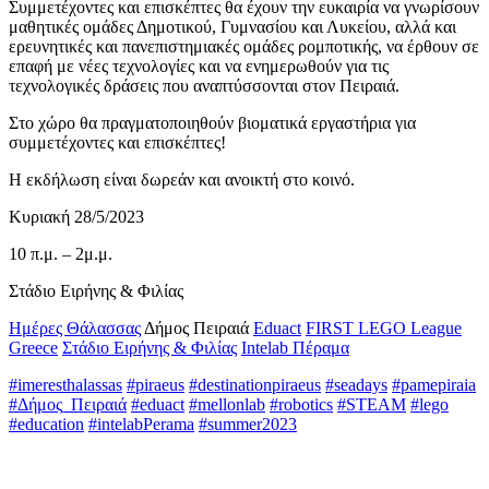
Συμμετέχοντες και επισκέπτες θα έχουν την ευκαιρία να γνωρίσουν
μαθητικές ομάδες Δημοτικού, Γυμνασίου και Λυκείου, αλλά και
ερευνητικές και πανεπιστημιακές ομάδες ρομποτικής, να έρθουν σε
επαφή με νέες τεχνολογίες και να ενημερωθούν για τις
τεχνολογικές δράσεις που αναπτύσσονται στον Πειραιά.
Στο χώρο θα πραγματοποιηθούν βιοματικά εργαστήρια για
συμμετέχοντες και επισκέπτες!
Η εκδήλωση είναι δωρεάν και ανοικτή στο κοινό.
Κυριακή 28/5/2023
10 π.μ. – 2μ.μ.
Στάδιο Ειρήνης & Φιλίας
Ημέρες Θάλασσας
Δήμος Πειραιά
Eduact
FIRST LEGO League
Greece
Στάδιο Ειρήνης & Φιλίας
Intelab Πέραμα
#imeresthalassas
#piraeus
#destinationpiraeus
#seadays
#pamepiraia
#Δήμος_Πειραιά
#eduact
#mellonlab
#robotics
#STEAM
#lego
#education
#intelabPerama
#summer2023