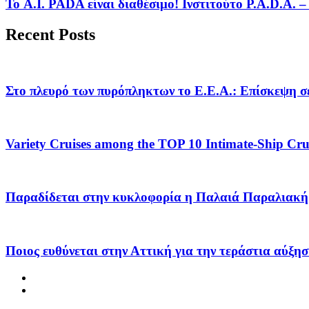
Το A.I. PADA είναι διαθέσιμο! Ινστιτούτο P.A.D.A.
Recent Posts
Στο πλευρό των πυρόπληκτων το Ε.Ε.Α.: Επίσκεψη σε
Variety Cruises among the TOP 10 Intimate-Ship Crui
Παραδίδεται στην κυκλοφορία η Παλαιά Παραλιακή 
Ποιος ευθύνεται στην Αττική για την τεράστια αύξησ