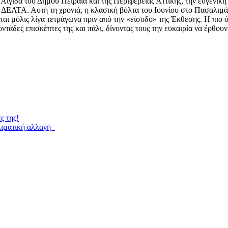
ιγίδα του Δήμου Πειραιά και της Περιφέρειας Αττικής, την ευγενική
ΔΕΛΤΑ. Αυτή τη χρονιά, η κλασική βόλτα του Ιουνίου στο Πασαλιμάν
ι μόλις λίγα τετράγωνα πριν από την «είσοδο» της Έκθεσης. Η πιο 
οντάδες επισκέπτες της και πάλι, δίνοντας τους την ευκαιρία να έρθου
ς της!
λιματική αλλαγή