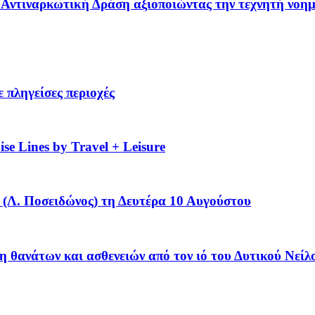
 – Αντιναρκωτική Δράση αξιοποιώντας την τεχνητή νοη
 πληγείσες περιοχές
se Lines by Travel + Leisure
(Λ. Ποσειδώνος) τη Δευτέρα 10 Αυγούστου
η θανάτων και ασθενειών από τον ιό του Δυτικού Νείλ