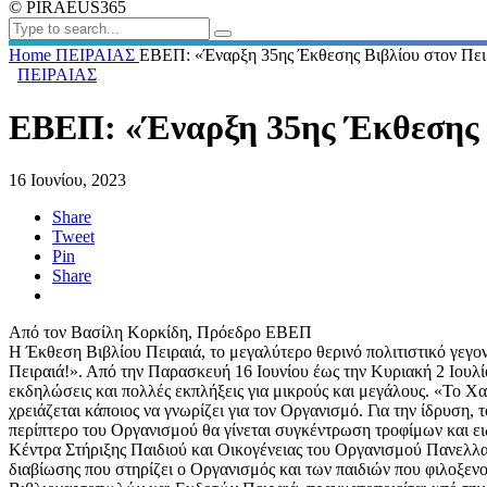
© PIRAEUS365
Home
ΠΕΙΡΑΙΑΣ
ΕΒΕΠ: «Έναρξη 35ης Έκθεσης Βιβλίου στον Πει
ΠΕΙΡΑΙΑΣ
ΕΒΕΠ: «Έναρξη 35ης Έκθεσης Β
16 Ιουνίου, 2023
Share
Tweet
Pin
Share
Από τον Βασίλη Κορκίδη, Πρόεδρο ΕΒΕΠ
Η Έκθεση Βιβλίου Πειραιά, το μεγαλύτερο θερινό πολιτιστικό γεγον
Πειραιά!». Από την Παρασκευή 16 Ιουνίου έως την Κυριακή 2 Ιουλίου
εκδηλώσεις και πολλές εκπλήξεις για μικρούς και μεγάλους. «Το Χαμ
χρειάζεται κάποιος να γνωρίζει για τον Οργανισμό. Για την ίδρυση, 
περίπτερο του Οργανισμού θα γίνεται συγκέντρωση τροφίμων και ειδ
Κέντρα Στήριξης Παιδιού και Οικογένειας του Οργανισμού Πανελλα
διαβίωσης που στηρίζει ο Οργανισμός και των παιδιών που φιλοξεν