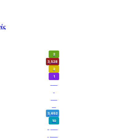
ές
2
3,528
2
1
974
1
180
14
3,652
10
5,358
1,800