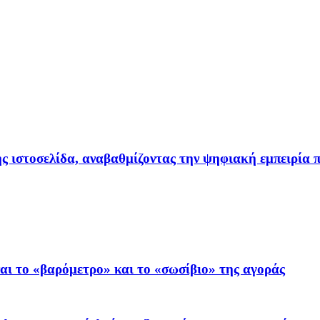
ιστοσελίδα, αναβαθμίζοντας την ψηφιακή εμπειρία π
ι το «βαρόμετρο» και το «σωσίβιο» της αγοράς