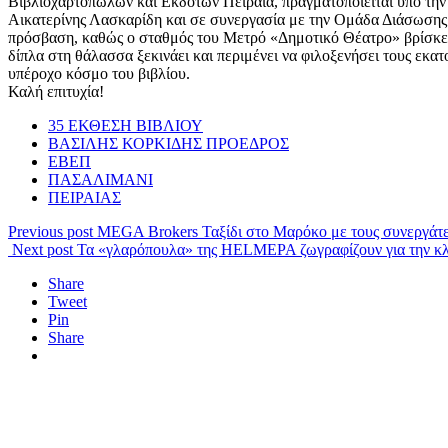
Βιβλιοχαρτοπωλών και Εκδοτών Πειραιά, πραγματοποιείται υπό την Α
Αικατερίνης Λασκαρίδη και σε συνεργασία με την Ομάδα Διάσωσης 
πρόσβαση, καθώς ο σταθμός του Μετρό «Δημοτικό Θέατρο» βρίσκετα
δίπλα στη θάλασσα ξεκινάει και περιμένει να φιλοξενήσει τους εκατ
υπέροχο κόσμο του βιβλίου.
Καλή επιτυχία!
35 ΕΚΘΕΣΗ ΒΙΒΛΙΟΥ
ΒΑΣΙΛΗΣ ΚΟΡΚΙΔΗΣ ΠΡΟΕΔΡΟΣ
ΕΒΕΠ
ΠΑΣΑΛΙΜΑΝΙ
ΠΕΙΡΑΙΑΣ
Previous post
MEGA Brokers Ταξίδι στο Μαρόκο με τους συνεργάτε
Next post
Τα «γλαρόπουλα» της HELMEPA ζωγραφίζουν για την κ
Share
Tweet
Pin
Share