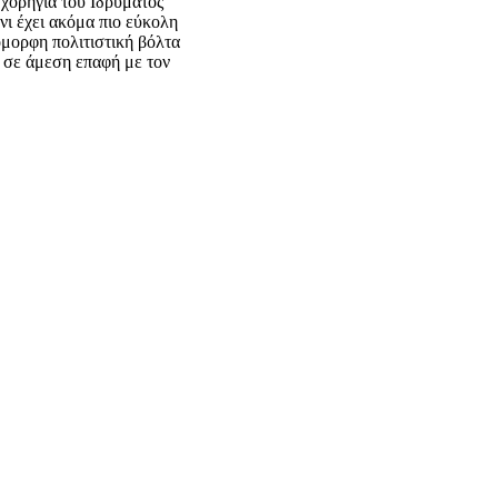
 χορηγία του Ιδρύματος
ι έχει ακόμα πιο εύκολη
όμορφη πολιτιστική βόλτα
ν σε άμεση επαφή με τον