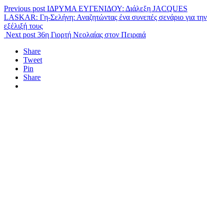
Previous post
ΙΔΡΥΜΑ ΕΥΓΕΝΙΔΟΥ: Διάλεξη JACQUES
LASKAR: Γη-Σελήνη: Αναζητώντας ένα συνεπές σενάριο για την
εξέλιξή τους
Next post
36η Γιορτή Νεολαίας στον Πειραιά
Share
Tweet
Pin
Share