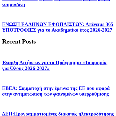
νοημοσύνη
ΕΝΩΣΗ ΕΛΛΗΝΩΝ ΕΦΟΠΛΙΣΤΩΝ: Απένειμε 365
ΥΠΟΤΡΟΦΙΕΣ για το Ακαδημαϊκό έτος 2026-2027
Recent Posts
Έναρξη Αιτήσεων για το Πρόγραμμα «Τουρισμός
για Όλους 2026-2027»
ΕΒΕΑ: Συμμετοχή στην έρευνα της ΕΕ που αφορά
στην αντιμετώπιση των φαινομένων υπερρύθμισης
ΔΕΗ:Προγραμματισμένες διακοπές ηλεκτροδότησης