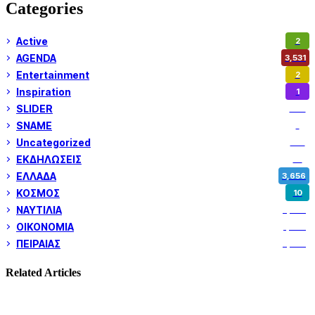
Categories
Active
2
AGENDA
3,531
Entertainment
2
Inspiration
1
SLIDER
973
SNAME
1
Uncategorized
180
ΕΚΔΗΛΩΣΕΙΣ
14
ΕΛΛΑΔΑ
3,656
ΚΟΣΜΟΣ
10
ΝΑΥΤΙΛΙΑ
5,374
ΟΙΚΟΝΟΜΙΑ
1,805
ΠΕΙΡΑΙΑΣ
3,262
Related Articles