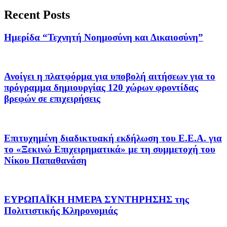
Recent Posts
Ημερίδα “Τεχνητή Νοημοσύνη και Δικαιοσύνη”
Ανοίγει η πλατφόρμα για υποβολή αιτήσεων για το
πρόγραμμα δημιουργίας 120 χώρων φροντίδας
βρεφών σε επιχειρήσεις
Επιτυχημένη διαδικτυακή εκδήλωση του Ε.Ε.Α. για
το «Ξεκινώ Επιχειρηματικά» με τη συμμετοχή του
Νίκου Παπαθανάση
ΕΥΡΩΠΑΪΚΗ ΗΜΕΡΑ ΣΥΝΤΗΡΗΣΗΣ της
Πολιτιστικής Κληρονομιάς