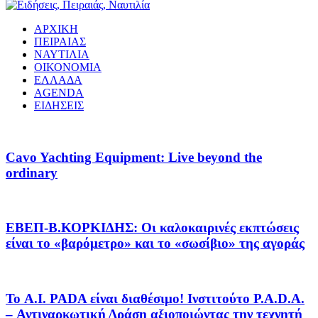
ΑΡΧΙΚΗ
ΠΕΙΡΑΙΑΣ
ΝΑΥΤΙΛΙΑ
ΟΙΚΟΝΟΜΙΑ
ΕΛΛΑΔΑ
AGENDA
ΕΙΔΗΣΕΙΣ
Cavo Yachting Equipment: Live beyond the
ordinary
EΒΕΠ-Β.ΚΟΡΚΙΔΗΣ: Οι καλοκαιρινές εκπτώσεις
είναι το «βαρόμετρο» και το «σωσίβιο» της αγοράς
Το A.I. PADA είναι διαθέσιμο! Ινστιτούτο P.A.D.A.
– Αντιναρκωτική Δράση αξιοποιώντας την τεχνητή