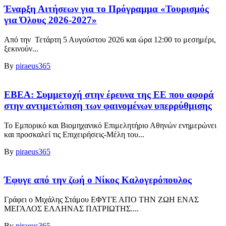
Έναρξη Αιτήσεων για το Πρόγραμμα «Τουρισμός
για Όλους 2026-2027»
Από την Τετάρτη 5 Αυγούστου 2026 και ώρα 12:00 το μεσημέρι,
ξεκινούν...
By
piraeus365
ΕΒΕΑ: Συμμετοχή στην έρευνα της ΕΕ που αφορά
στην αντιμετώπιση των φαινομένων υπερρύθμισης
Το Εμπορικό και Βιομηχανικό Επιμελητήριο Αθηνών ενημερώνει
και προσκαλεί τις Επιχειρήσεις-Μέλη του...
By
piraeus365
Έφυγε από την ζωή ο Νίκος Καλογερόπουλος
Γράφει ο Μιχάλης Στάμου ΕΦΥΓΕ ΑΠΟ ΤΗΝ ΖΩΗ ΕΝΑΣ
ΜΕΓΑΛΟΣ ΕΛΛΗΝΑΣ ΠΑΤΡΙΩΤΗΣ....
By
piraeus365