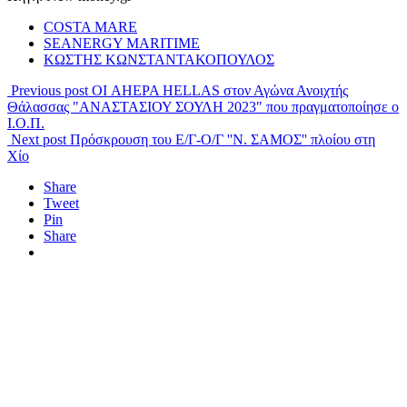
COSTA MARE
SEANERGY MARITIME
ΚΩΣΤΗΣ ΚΩΝΣΤΑΝΤΑΚΟΠΟΥΛΟΣ
Previous post
ΟΙ AHEPA HELLAS στον Αγώνα Ανοιχτής
Θάλασσας "ΑΝΑΣΤΑΣΙΟΥ ΣΟΥΛΗ 2023" που πραγματοποίησε ο
Ι.Ο.Π.
Next post
Πρόσκρουση του Ε/Γ-Ο/Γ ''Ν. ΣΑΜΟΣ'' πλοίου στη
Χίο
Share
Tweet
Pin
Share