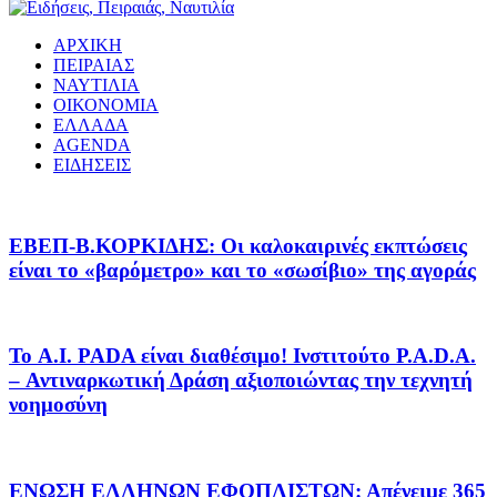
ΑΡΧΙΚΗ
ΠΕΙΡΑΙΑΣ
ΝΑΥΤΙΛΙΑ
ΟΙΚΟΝΟΜΙΑ
ΕΛΛΑΔΑ
AGENDA
ΕΙΔΗΣΕΙΣ
EΒΕΠ-Β.ΚΟΡΚΙΔΗΣ: Οι καλοκαιρινές εκπτώσεις
είναι το «βαρόμετρο» και το «σωσίβιο» της αγοράς
Το A.I. PADA είναι διαθέσιμο! Ινστιτούτο P.A.D.A.
– Αντιναρκωτική Δράση αξιοποιώντας την τεχνητή
νοημοσύνη
ΕΝΩΣΗ ΕΛΛΗΝΩΝ ΕΦΟΠΛΙΣΤΩΝ: Απένειμε 365