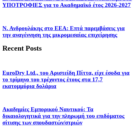
ΥΠΟΤΡΟΦΙΕΣ για το Ακαδημαϊκό έτος 2026-2027
Ν. Ανδρουλάκης στο ΕΕΑ: Επτά παρεμβάσεις για
την αναγέννηση της μικρομεσαίας επιχείρησης
Recent Posts
EuroDry Ltd., του Αριστείδη Πίττα, είχε έσοδα για
το τρίμηνο του τρέχοντος έτους στα 17,7
εκατομμύρια δολάρια
Ακαδημίες Εμπορικού Ναυτικού: Τα
δικαιολογητικά για την πληρωμή του επιδόματος
σίτισης των σπουδαστών/στριών