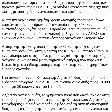
υλοποιούν καινοτόμες πρωτοβουλίες για τους ωφελούμενους των
προγραμμάτων της ΚΟ.Δ.Ε.Π., οι οποίοι εντάσσονται στις σχετικές
λίστες με αυστηρά κοινωνικοοικονομικά κριτήρια.
Μετά την άκρως επιτυχημένη δράση διανομής προπληρωμένων
καρτών αγοράς τροφίμων, από την οποία επωφελήθηκαν
εκατοντάδες οικογένειες του Πειραιά εν μέσω αύξησης των τιμών
των τροφίμων, σειρά πήρε η «κάλυψη» λογαριασμών ΔΕΚΟ και
ενοικίων για οικονομικά ασθενέστερες οικογένειες Πειραιωτών.
Δεδομένης της ενεργειακής κρίσης αλλά και της αύξησης των
τιμών των ενοικίων, αυτή η δράση της ΚΟ.Δ.Ε.Π. αποτελεί ακόμα
ένα επίκαιρο και στοχευμένο μέτρο αναχαίτισης της οικονομικής
ανέχειας, συνδυαστικά με τη σημαντική στήριξη που παρέχει η
Πολιτεία μέσω ειδικής επιδοματικής πολιτικής και προγραμμάτων
εύρεσης εργασίας.
Πιο συγκεκριμένα, η Κοινωφελής Δημοτική Επιχείρηση Πειραιά
εξόφλησε λογαριασμούς ΔΕΚΟ και ενοίκια συνολικής αξίας 10.000
ευρώ για 50 οικογένειες του Πειραιά.
Αξίζει να αναφερθεί ότι, το χρηματικό ποσό που διατέθηκε σε αυτή
τη δράση, προέρχεται από τα ταμεία της Κοινωφελούς Δημοτικής
Επιχείρησης Πειραιά και προήλθε μέσα από τη συνετή οικονομική
διαχείριση της διοίκησης, που γνώμονάς της είναι οι κοινωνικά και