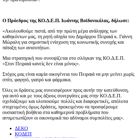
Ο Πρόεδρος της ΚΟ.Δ.Ε.Π. Ιωάννης Βοϊδονικόλας, δήλωσε:
«Ακολουθούμε πιστά, από την πρώτη μέρα ανάληψης των
καθηκόντων μας, τη ρητή οδηγία του Δημάρχου Πειραιά κ. Γιάννη
Μώραλη για σημαντική ενίσχυση της κοινωνικής συνοχής και
πάταξη των ανισοτήτων.
Μια στρατηγική που συνοψίζεται στο σλόγκαν της ΚΟ.Δ.Ε.Π.
«Στον Πειραιά κανείς δεν είναι μόνος».
Στόχος μας είναι καμία οικογένεια του Πειραιά να μην μείνει χωρίς
σπίτι, φαγητό, γιατρό και φάρμακα.
Όλες οι δράσεις μας συνεισφέρουν προς αυτήν την κατεύθυνση,
για αυτό και με τους άξιους συνεργάτες μας στην ΚΟ.Δ.Ε.Π.
σχεδιάζουμε και υλοποιούμε πολλές και διαφορετικές, απόλυτα
στοχευμένες όμως δράσεις, προκειμένου να προσφέρουμε
ουσιαστική βοήθεια στα καθημερινά προβλήματα που
αντιμετωπίζουν οι οικονομικά πιο αδύναμοι συμπολίτες μας».
ΔΕΚΟ
ΚΟΔΕΠ