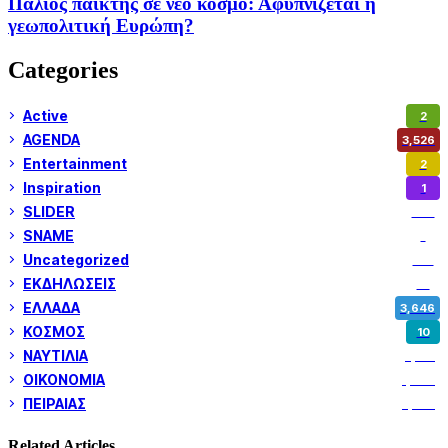
Παλιός παίκτης σε νέο κόσμο: Αφυπνίζεται η
γεωπολιτική Ευρώπη?
Categories
Active
2
AGENDA
3,526
Entertainment
2
Inspiration
1
SLIDER
972
SNAME
1
Uncategorized
180
ΕΚΔΗΛΩΣΕΙΣ
14
ΕΛΛΑΔΑ
3,646
ΚΟΣΜΟΣ
10
ΝΑΥΤΙΛΙΑ
5,351
ΟΙΚΟΝΟΜΙΑ
1,799
ΠΕΙΡΑΙΑΣ
3,257
Related Articles