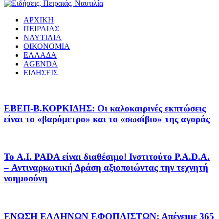
ΑΡΧΙΚΗ
ΠΕΙΡΑΙΑΣ
ΝΑΥΤΙΛΙΑ
ΟΙΚΟΝΟΜΙΑ
ΕΛΛΑΔΑ
AGENDA
ΕΙΔΗΣΕΙΣ
EΒΕΠ-Β.ΚΟΡΚΙΔΗΣ: Οι καλοκαιρινές εκπτώσεις
είναι το «βαρόμετρο» και το «σωσίβιο» της αγοράς
Το A.I. PADA είναι διαθέσιμο! Ινστιτούτο P.A.D.A.
– Αντιναρκωτική Δράση αξιοποιώντας την τεχνητή
νοημοσύνη
ΕΝΩΣΗ ΕΛΛΗΝΩΝ ΕΦΟΠΛΙΣΤΩΝ: Απένειμε 365