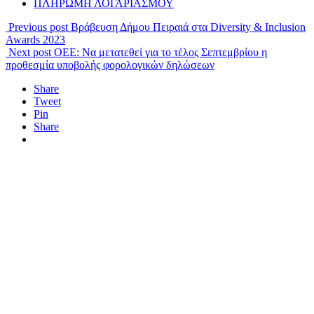
ΠΛΗΡΩΜΗ ΛΟΓΑΡΙΑΣΜΟΥ
Previous post
Βράβευση Δήμου Πειραιά στα Diversity & Inclusion
Awards 2023
Next post
ΟΕΕ: Να μετατεθεί για το τέλος Σεπτεμβρίου η
προθεσμία υποβολής φορολογικών δηλώσεων
Share
Tweet
Pin
Share