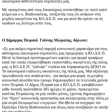
οικονομικά ασθενέστεροι συμπολίτες μας.
Με ορισμένους από τους δικαιούχους συναντήθηκε σε πολύ καλό
κλίμα και ο κ. Βοϊδονικόλας, τονίζοντάς τους ότι ανήκουν στη
μεγάλη οικογένεια της ΚΟ.Δ.Ε.Π. και για αυτό θα πρέπει να τη
νιώθουν ως δεύτερο σπίτι τους.
Ο Δήμαρχος Πειραιά Γιάννης Μώραλης, δήλωσε:
«Σε μια ακόμη σημαντική παροχή κοινωνικού χαρακτήρα για τους
αδύναμους οικονομικά συμπολίτες μας προχώρησε η ΚΟ.Δ.Ε.Π.
Μετά τη διανομή προπληρωμένων καρτών για αγορά τροφίμων
κατά την οποία επωφελήθηκαν εκατοντάδες οικογένειες της πόλης
μας, η ΚΟ.Δ.Ε.Π. “κάλυψε” ενοίκια και λογαριασμούς ΔΕΚΟ σε
50 οικονομικά ευάλωτες οικογένειες της πόλης μας. Μια αξιόλογη
πρωτοβουλία που αναδεικνύει, για ακόμα μια φορά, τη μεγάλη
κοινωνική αλυσίδα που έχουμε δημιουργήσει τα τελευταία χρόνια
στον Πειραιά. Ο Δήμος Πειραιά και η ΚΟ.Δ.Ε.Π. καταβάλλουν
κάθε δυνατή προσπάθεια 365 ημέρες το χρόνο, προκειμένου
κανένας Πειραιώτης να μην νιώθει μόνος, έχοντας δημιουργήσει
ένα “δίχτυ” κοινωνικής προστασίας και αλληλεγγύης στην πόλη με
μία σειρά διευρυμένων ενεργειών. Θα ήθελα να συγχαρώ τον
Πρόεδρο Γιάννη Βοϊδονικόλα και όλους όσοι συνέβαλαν σε αυτήν
την πρωτοβουλία».