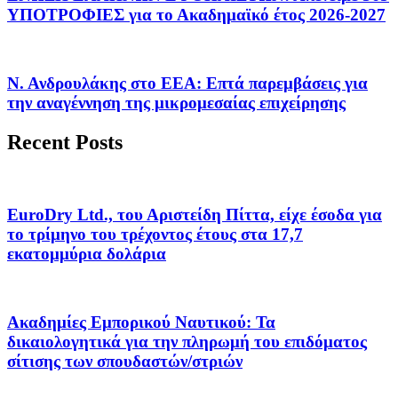
ΥΠΟΤΡΟΦΙΕΣ για το Ακαδημαϊκό έτος 2026-2027
Ν. Ανδρουλάκης στο ΕΕΑ: Επτά παρεμβάσεις για
την αναγέννηση της μικρομεσαίας επιχείρησης
Recent Posts
EuroDry Ltd., του Αριστείδη Πίττα, είχε έσοδα για
το τρίμηνο του τρέχοντος έτους στα 17,7
εκατομμύρια δολάρια
Ακαδημίες Εμπορικού Ναυτικού: Τα
δικαιολογητικά για την πληρωμή του επιδόματος
σίτισης των σπουδαστών/στριών