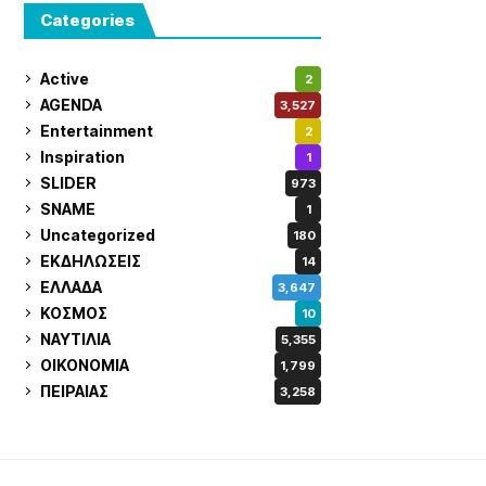
Categories
Active
2
AGENDA
3,527
Entertainment
2
Inspiration
1
SLIDER
973
SNAME
1
Uncategorized
180
ΕΚΔΗΛΩΣΕΙΣ
14
ΕΛΛΑΔΑ
3,647
ΚΟΣΜΟΣ
10
ΝΑΥΤΙΛΙΑ
5,355
ΟΙΚΟΝΟΜΙΑ
1,799
ΠΕΙΡΑΙΑΣ
3,258