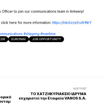
Officer to join our communications team in Antwerp!
 click here for more information:
https://lnkd.in/eXxAHNrY
ommunications
#shipping
#maritime
CER
EURONAV
JOB OPPORTUNITY
NEXT POST
ΤΟ ΧΑΤΖΗΚΥΡΙΑΚΕΙΟ ΙΔΡΥΜΑ
φορικά
ευχαριστεί την Εταιρεία VANOS S.A.
ερνταμ