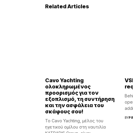
Related Articles
Cavo Yachting
VS
ολοκληρωμένος
re
προορισμός για τον
Behi
εξοπλισμό, τη συντήρηση
oper
και την ασφάλεια του
addr
σκάφους σου!
BY
PI
Το Cavo Yachting, μέλος του
ηγετικού ομίλου στη ναυτιλία