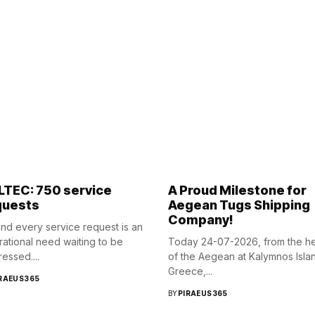
LTEC: 750 service
A Proud Milestone for
quests
Aegean Tugs Shipping
Company!
nd every service request is an
ational need waiting to be
Today 24-07-2026, from the he
essed....
of the Aegean at Kalymnos Isla
Greece,...
RAEUS365
BY
PIRAEUS365