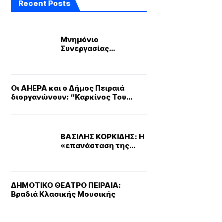
Recent Posts
Μνημόνιο
Συνεργασίας
υπέγραψαν τα
Ναυτικά Επιμελητήρια
Ελλάδας και Τουρκίας
Οι AHEPA και ο Δήμος Πειραιά
διοργανώνουν: “Καρκίνος Του
Μαστού & Γονιμότητα”
ΒΑΣΙΛΗΣ ΚΟΡΚΙΔΗΣ: Η
«επανάσταση της
απλοποίησης» στη
Νέα Ευρωπαϊκή
Συμφωνία
Ανταγωνιστικότητας
ΔΗΜΟΤΙΚΟ ΘΕΑΤΡΟ ΠΕΙΡΑΙΑ:
Βραδιά Κλασικής Μουσικής