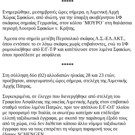
*****
Ενημερώθηκε, μεσημβρινές ώρες σήμερα, η Λιμενική Αρχή
Χώρας Σφακίων, από ιδιώτη, για την ύπαρξη ακυβέρνητου Ι/Φ
σκάφους σημαίας Γερμανίας, στον κόλπο ¨ΜΟΥΡΟ¨ στη θαλάσσια
περιοχή Λουτρού Σφακίων ν. Κρήτης.
Άμεσα στο σημείο μετέβη Περιπολικό σκάφος Λ.Σ.-ΕΛ.ΑΚΤ.,
όπου εντόπισε το εν λόγω σκάφος χωρίς επιβαίνοντες, ενώ το Ι/Φ
ρυμουλκήθηκε από Ε/Γ-Τ/Ρ και κατέπλευσε στον λιμένα Σφακίων,
όπου προσέδεσε με ασφάλεια.
*****
Στη σύλληψη δύο (02) αλλοδαπών ηλικίας 28 και 23 ετών,
προέβησαν, απογευματινές ώρες σήμερα, στελέχη της Λιμενικής
Αρχής Πάτρας.
Συγκεκριμένα, σε έλεγχο που διενεργήθηκε από στελέχη του
Γραφείου Ασφάλειας της οικείας Λιμενικής Αρχής στον επιβατικό
σταθμό νοτίου λιμένα Πατρών, πριν τον απόπλου Ε/Γ-Ο/Γ πλοίου
με προορισμό την Ιταλία, οι ανωτέρω κατείχαν και επέδειξαν
ελλιπή ταξιδιωτικά έγγραφα, με σκοπό την παράνομη έξοδό τους
από τη χώρα, ενώ δεν διέθεταν κάποιο άλλο νόμιμο ταξιδιωτικό
έγγραφο που να τους επιτρέπει τη νόμιμη παραμονή τους σε
έδαφος
SCHENGEN
.