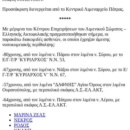
Προανάκριση διενεργείται από το Κεντρικό Λιμεναρχείο Πάτρας.
*****
Με μέριμνα του Κέντρου Επιχειρήσεων του Λιμενικού Σώματος –
Ελληνικής Ακτοφυλακής πραγματοποιήθηκαν σήμερα, οι
παρακάτω διακομιδές ασθενών, οι οποίοι έχρηζαν άμεσης
νοσοκομειακής περίθαλψης:
-80χρονης, από τον λιμένα ν. Πάρου στον λιμένα ν. Σύρου, με το
Ε/Γ-Τ/Ρ ¨ΚΥΡΙΑΡΧΟΣ¨ Ν.Ν. 53,
-67χρονης, από τον λιμένα ν. Νάξου στον λιμένα ν. Σύρου, με το Ε/
Γ-Τ/Ρ ¨ΚΥΡΙΑΡΧΟΣ
V
¨ Ν.Ν. 67,
-57χρονου, από τον λιμένα ”ΔΑΦΝΗΣ” Αγίου Όρους στον λιμένα
Ουρανούπολης, με περιπολικό σκάφος Λ.Σ.-ΕΛ.ΑΚΤ,
-64χρονης, από τον λιμένα ν. Πάτμου στον λιμένα ν. Λέρου, με
περιπολικό σκάφος Λ.Σ.-ΕΛ.ΑΚΤ.
ΜΑΡΙΝΑ ΖΕΑΣ
ΝΕΚΡΟΣ
ΡΟΔΟΣ