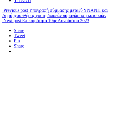
ΥΝΑΝΠ
Previous post
Υπογραφή σύμβασης μεταξύ ΥΝΑΝΠ και
Δημάρχου Θήρας για τη δωρεάν παραχώρηση κατοικιών
Next post
Επικαιρότητα 19ης Αυγούστου 2023
Share
Tweet
Pin
Share