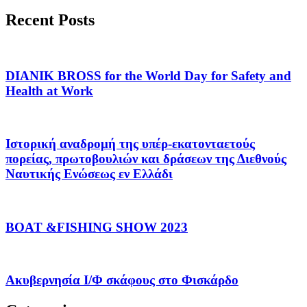
Recent Posts
DIANIK BROSS for the World Day for Safety and
Health at Work
Ιστορική αναδρομή της υπέρ-εκατονταετούς
πορείας, πρωτοβουλιών και δράσεων της Διεθνούς
Ναυτικής Ενώσεως εν Ελλάδι
BOAT &FISHING SHOW 2023
Ακυβερνησία Ι/Φ σκάφους στο Φισκάρδο