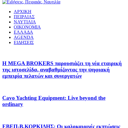
ΑΡΧΙΚΗ
ΠΕΙΡΑΙΑΣ
ΝΑΥΤΙΛΙΑ
ΟΙΚΟΝΟΜΙΑ
ΕΛΛΑΔΑ
AGENDA
ΕΙΔΗΣΕΙΣ
Η MEGA BROKERS παρουσιάζει τη νέα εταιρική
της ιστοσελίδα, αναβαθμίζοντας την ψηφιακή
εμπειρία πελατών και συνεργατών
Cavo Yachting Equipment: Live beyond the
ordinary
EΒΕΠ-Β.ΚΟΡΚΙΔΗΣ: Οι καλοκαιρινές εκπτώσεις