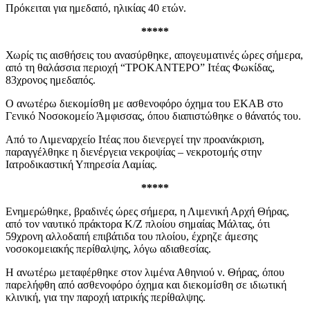
Πρόκειται για ημεδαπό, ηλικίας 40 ετών.
*****
Χωρίς τις αισθήσεις του ανασύρθηκε, απογευματινές ώρες σήμερα,
από τη θαλάσσια περιοχή “ΤΡΟΚΑΝΤΕΡΟ” Ιτέας Φωκίδας,
83χρονος ημεδαπός.
Ο ανωτέρω διεκομίσθη με ασθενοφόρο όχημα του ΕΚΑΒ στο
Γενικό Νοσοκομείο Άμφισσας, όπου διαπιστώθηκε ο θάνατός του.
Από το Λιμεναρχείο Ιτέας που διενεργεί την προανάκριση,
παραγγέλθηκε η διενέργεια νεκροψίας – νεκροτομής στην
Ιατροδικαστική Υπηρεσία Λαμίας.
*****
Ενημερώθηκε, βραδινές ώρες σήμερα, η Λιμενική Αρχή Θήρας,
από τον ναυτικό πράκτορα Κ/Ζ πλοίου σημαίας Μάλτας, ότι
59χρονη αλλοδαπή επιβάτιδα του πλοίου, έχρηζε άμεσης
νοσοκομειακής περίθαλψης, λόγω αδιαθεσίας.
Η ανωτέρω μεταφέρθηκε στον λιμένα Αθηνιού ν. Θήρας, όπου
παρελήφθη από ασθενοφόρο όχημα και διεκομίσθη σε ιδιωτική
κλινική, για την παροχή ιατρικής περίθαλψης.