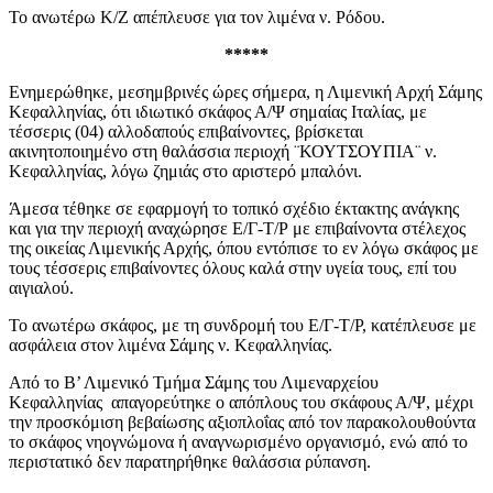
Το ανωτέρω Κ/Ζ απέπλευσε για τον λιμένα ν. Ρόδου.
*****
Ενημερώθηκε, μεσημβρινές ώρες σήμερα, η Λιμενική Αρχή Σάμης
Κεφαλληνίας, ότι ιδιωτικό σκάφος Α/Ψ σημαίας Ιταλίας, με
τέσσερις (04) αλλοδαπούς επιβαίνοντες, βρίσκεται
ακινητοποιημένο στη θαλάσσια περιοχή ¨ΚΟΥΤΣΟΥΠΙΑ¨ ν.
Κεφαλληνίας, λόγω ζημιάς στο αριστερό μπαλόνι.
Άμεσα τέθηκε σε εφαρμογή το τοπικό σχέδιο έκτακτης ανάγκης
και για την περιοχή αναχώρησε Ε/Γ-Τ/Ρ με επιβαίνοντα στέλεχος
της οικείας Λιμενικής Αρχής, όπου εντόπισε το εν λόγω σκάφος με
τους τέσσερις επιβαίνοντες όλους καλά στην υγεία τους, επί του
αιγιαλού.
Το ανωτέρω σκάφος, με τη συνδρομή του Ε/Γ-Τ/Ρ, κατέπλευσε με
ασφάλεια στον λιμένα Σάμης ν. Κεφαλληνίας.
Από το Β’ Λιμενικό Τμήμα Σάμης του Λιμεναρχείου
Κεφαλληνίας απαγορεύτηκε ο απόπλους του σκάφους Α/Ψ, μέχρι
την προσκόμιση βεβαίωσης αξιοπλοΐας από τον παρακολουθούντα
το σκάφος νηογνώμονα ή αναγνωρισμένο οργανισμό, ενώ από το
περιστατικό δεν παρατηρήθηκε θαλάσσια ρύπανση.