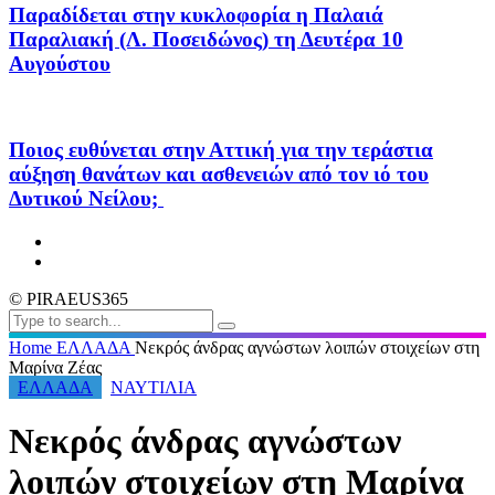
Παραδίδεται στην κυκλοφορία η Παλαιά
Παραλιακή (Λ. Ποσειδώνος) τη Δευτέρα 10
Αυγούστου
Ποιος ευθύνεται στην Αττική για την τεράστια
αύξηση θανάτων και ασθενειών από τον ιό του
Δυτικού Νείλου;
© PIRAEUS365
Home
ΕΛΛΑΔΑ
Νεκρός άνδρας αγνώστων λοιπών στοιχείων στη
Μαρίνα Ζέας
ΕΛΛΑΔΑ
ΝΑΥΤΙΛΙΑ
Νεκρός άνδρας αγνώστων
λοιπών στοιχείων στη Μαρίνα