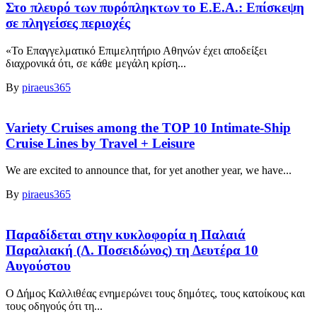
Στο πλευρό των πυρόπληκτων το Ε.Ε.Α.: Επίσκεψη
σε πληγείσες περιοχές
«Το Επαγγελματικό Επιμελητήριο Αθηνών έχει αποδείξει
διαχρονικά ότι, σε κάθε μεγάλη κρίση...
By
piraeus365
Variety Cruises among the TOP 10 Intimate-Ship
Cruise Lines by Travel + Leisure
We are excited to announce that, for yet another year, we have...
By
piraeus365
Παραδίδεται στην κυκλοφορία η Παλαιά
Παραλιακή (Λ. Ποσειδώνος) τη Δευτέρα 10
Αυγούστου
Ο Δήμος Καλλιθέας ενημερώνει τους δημότες, τους κατοίκους και
τους οδηγούς ότι τη...