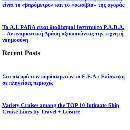
είναι το «βαρόμετρο» και το «σωσίβιο» της αγοράς
Το A.I. PADA είναι διαθέσιμο! Ινστιτούτο P.A.D.A.
– Αντιναρκωτική Δράση αξιοποιώντας την τεχνητή
νοημοσύνη
Recent Posts
Στο πλευρό των πυρόπληκτων το Ε.Ε.Α.: Επίσκεψη
σε πληγείσες περιοχές
Variety Cruises among the TOP 10 Intimate-Ship
Cruise Lines by Travel + Leisure