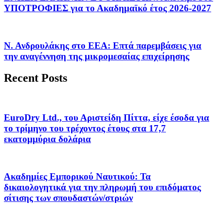
ΥΠΟΤΡΟΦΙΕΣ για το Ακαδημαϊκό έτος 2026-2027
Ν. Ανδρουλάκης στο ΕΕΑ: Επτά παρεμβάσεις για
την αναγέννηση της μικρομεσαίας επιχείρησης
Recent Posts
EuroDry Ltd., του Αριστείδη Πίττα, είχε έσοδα για
το τρίμηνο του τρέχοντος έτους στα 17,7
εκατομμύρια δολάρια
Ακαδημίες Εμπορικού Ναυτικού: Τα
δικαιολογητικά για την πληρωμή του επιδόματος
σίτισης των σπουδαστών/στριών