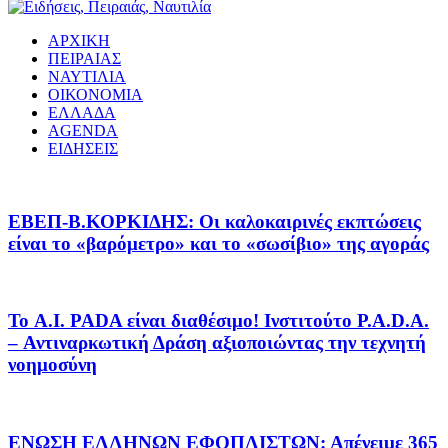
ΑΡΧΙΚΗ
ΠΕΙΡΑΙΑΣ
ΝΑΥΤΙΛΙΑ
ΟΙΚΟΝΟΜΙΑ
ΕΛΛΑΔΑ
AGENDA
ΕΙΔΗΣΕΙΣ
EΒΕΠ-Β.ΚΟΡΚΙΔΗΣ: Οι καλοκαιρινές εκπτώσεις
είναι το «βαρόμετρο» και το «σωσίβιο» της αγοράς
Το A.I. PADA είναι διαθέσιμο! Ινστιτούτο P.A.D.A.
– Αντιναρκωτική Δράση αξιοποιώντας την τεχνητή
νοημοσύνη
ΕΝΩΣΗ ΕΛΛΗΝΩΝ ΕΦΟΠΛΙΣΤΩΝ: Απένειμε 365