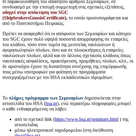
Η παρακολούθηση του απαιτητού αριθμού Σεμιναρίων, σε
συνδυασμό με την επιτυχή συμμετοχή στις σχετικές εξετάσεις,
οδηγεί στην απόκτηση του SGC
(ShipbrokersGnosisCertificate),
το οποίο προσυπογράφεται και
από το Πανεπιστήμιο Πειραιώς.
Πρέπει να αναφερθεί ότι οι απόφοιτοι των Σεμιναρίων και κάτοχοι
του SGC έχουν πολύ υψηλά ποσοστά απορρόφησης σε εταιρείες
του κλάδου, τόσο στον τομέα της μεσιτείας ναυλώσεων ή
αγοραπωλησιών πλοίων, όσο και σε πλοιοκτήτριες ή εταιρείες
ναυλώσεων πλοίων, αλλά και σε άλλους σχετικούς κλάδους όπως
ναυτιλιακές ασφαλίσεις, πρακτόρευση, προμήθειες πλοίων, κλπ., οι
δε αριστούχοι έχουν τη δυνατότητα συνέχισης της επιμόρφωσής
τους μέσω υποτροφιών για φοίτηση σε προγράμματα
συνεργαζομένων με τον HSA εκπαιδευτικών ιδρυμάτων.
Το
πλήρες πρόγραμμα των Σεμιναρίων
δημοσιεύεται στην
ιστοσελίδα του HSA (
hsa.gr
), ενώ περαιτέρω πληροφορίες μπορεί
ο κάθε ενδιαφερόμενος να λάβει:
από το σχετικό link (
https://www.hsa.gr/seminars.html
) της
ιστοσελιδας
μέσω ηλεκτρονικού ταχυδρομείου (στη διεύθυνση
(
hsa@hsa.gr
)