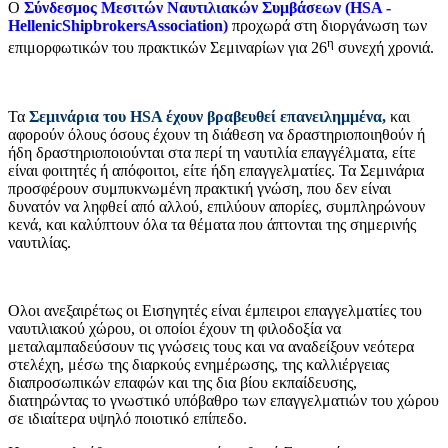
Ο
Σύνδεσμος Μεσιτών Ναυτιλιακών Συμβάσεων (HSA -
HellenicShipbrokersAssociation)
προχωρά στη διοργάνωση των
η
επιμορφωτικών του πρακτικών Σεμιναρίων για 26
συνεχή χρονιά.
Τα
Σεμινάρια του HSA έχουν βραβευθεί επανειλημμένα,
και
αφορούν όλους όσους έχουν τη διάθεση να δραστηριοποιηθούν ή
ήδη δραστηριοποιούνται στα περί τη ναυτιλία επαγγέλματα, είτε
είναι φοιτητές ή απόφοιτοι, είτε ήδη επαγγελματίες. Τα Σεμινάρια
προσφέρουν συμπυκνωμένη πρακτική γνώση, που δεν είναι
δυνατόν να ληφθεί από αλλού, επιλύουν απορίες, συμπληρώνουν
κενά, και καλύπτουν όλα τα θέματα που άπτονται της σημερινής
ναυτιλίας.
Ολοι ανεξαιρέτως οι Εισηγητές είναι έμπειροι επαγγελματίες του
ναυτιλιακού χώρου, οι οποίοι έχουν τη φιλοδοξία να
μεταλαμπαδεύσουν τις γνώσεις τους και να αναδείξουν νεότερα
στελέχη, μέσω της διαρκούς ενημέρωσης, της καλλιέργειας
διαπροσωπικών επαφών και της δια βίου εκπαίδευσης,
διατηρώντας το γνωστικό υπόβαθρο των επαγγελματιών του χώρου
σε ιδιαίτερα υψηλό ποιοτικό επίπεδο.