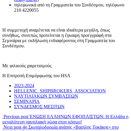
τηλεφωνικά από τη Γραμματεία του Συνδέσμου, τηλέφωνο
210 4220055
Η συμμετοχή αναμένεται να είναι ιδιαίτερα μεγάλη, όπως
συνήθως, συνεπώς προτείνεται η έγκαιρη προεγγραφή στα
Σεμινάρια με εκδήλωση ενδιαφέροντος στη Γραμματεία του
Συνδέσμου.
Με φιλικούς χαιρετισμούς
Η Επιτροπή Επιμόρφωσης του HSA
2023-2024
HELLENIC SHIPBROKERS ASSOCIATION
ΝΑΥΤΙΛΙΑΚΩΝ ΣΥΜΒΑΣΕΩΝ
ΣΕΜΙΝΑΡΙΑ
ΣΥΝΔΕΣΜΟΣ ΜΕΣΙΤΩΝ
Previous post
ΈΝΩΣΗ ΕΛΛΗΝΩΝ ΕΦΟΠΛΙΣΤΩΝ: Η Ελλάδα η
μεγαλύτερη ναυτιλιακή χώρα στον κόσμο!
Next post
4η Σκυταλοδρομία αγάπης «Βασίλης Τοκάκης» στο