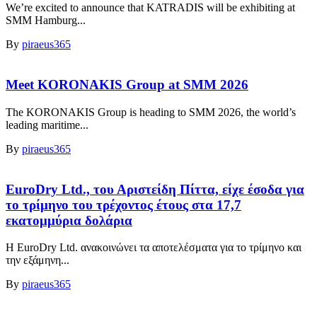
We’re excited to announce that KATRADIS will be exhibiting at
SMM Hamburg...
By
piraeus365
Meet KORONAKIS Group at SMM 2026
The KORONAKIS Group is heading to SMM 2026, the world’s
leading maritime...
By
piraeus365
EuroDry Ltd., του Αριστείδη Πίττα, είχε έσοδα για
το τρίμηνο του τρέχοντος έτους στα 17,7
εκατομμύρια δολάρια
Η EuroDry Ltd. ανακοινώνει τα αποτελέσματα για το τρίμηνο και
την εξάμηνη...
By
piraeus365