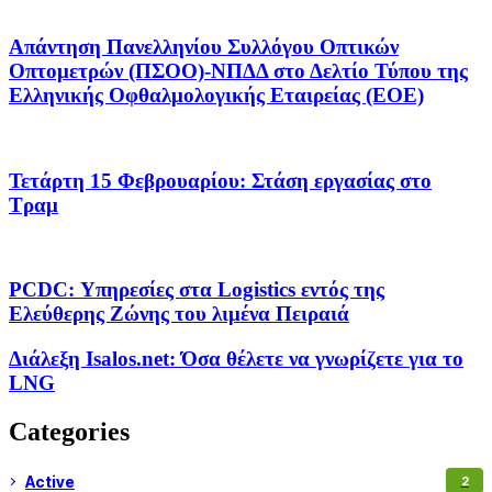
Απάντηση Πανελληνίου Συλλόγου Οπτικών
Οπτομετρών (ΠΣΟΟ)-ΝΠΔΔ στο Δελτίο Τύπου της
Ελληνικής Οφθαλμολογικής Εταιρείας (ΕΟΕ)
Τετάρτη 15 Φεβρουαρίου: Στάση εργασίας στο
Τραμ
PCDC: Υπηρεσίες στα Logistics εντός της
Ελεύθερης Ζώνης του λιμένα Πειραιά
Διάλεξη Isalos.net: Όσα θέλετε να γνωρίζετε για το
LNG
Categories
Active
2