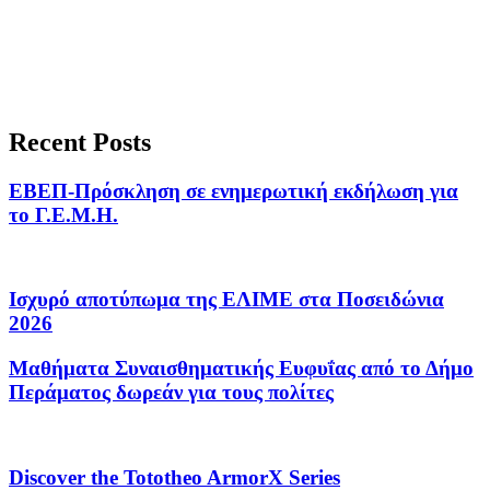
Recent Posts
ΕΒΕΠ-Πρόσκληση σε ενημερωτική εκδήλωση για
το Γ.Ε.Μ.Η.
Ισχυρό αποτύπωμα της ΕΛΙΜΕ στα Ποσειδώνια
2026
Μαθήματα Συναισθηματικής Ευφυΐας από το Δήμο
Περάματος δωρεάν για τους πολίτες
Discover the Tototheo ArmorX Series