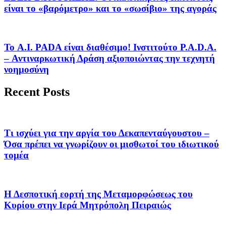
είναι το «βαρόμετρο» και το «σωσίβιο» της αγοράς
Το A.I. PADA είναι διαθέσιμο! Ινστιτούτο P.A.D.A.
– Αντιναρκωτική Δράση αξιοποιώντας την τεχνητή
νοημοσύνη
Recent Posts
Τι ισχύει για την αργία του Δεκαπενταύγουστου –
Όσα πρέπει να γνωρίζουν οι μισθωτοί του ιδιωτικού
τομέα
Η Δεσποτική εορτή της Μεταμορφώσεως του
Κυρίου στην Ιερά Μητρόπολη Πειραιώς