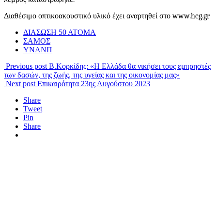
Διαθέσιμο οπτικοακουστικό υλικό έχει αναρτηθεί στο www.hcg.gr
ΔΙΑΣΩΣΗ 50 ΑΤΟΜΑ
ΣΑΜΟΣ
ΥΝΑΝΠ
Previous post
Β.Κορκίδης: «Η Ελλάδα θα νικήσει τους εμπρηστές
των δασών, της ζωής, της υγείας και της οικονομίας μας»
Next post
Επικαιρότητα 23ης Αυγούστου 2023
Share
Tweet
Pin
Share