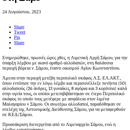
24 Αυγούστου, 2023
Share
Tweet
Pin
Share
Ενημερώθηκε, πρωινές ώρες χθες, η Λιμενική Αρχή Σάμου, για την
ύπαρξη λέμβου με ικανό αριθμό αλλοδαπών, στη θαλάσσια
περιοχή βόρεια ν. Σάμου, έναντι οικισμού Αγίου Κωνσταντίνου.
Άμεσα στην περιοχή μετέβη περιπολικό σκάφος Λ.Σ.-ΕΛ.ΑΚΤ.,
όπου εντόπισε την εν λόγω λέμβο και περισυνέλλεξε πενήντα (50)
αλλοδαπούς (26 άνδρες, 13 γυναίκες, 8 αγόρια και 3 κορίτσια) καλά
στην υγεία τους, οι οποίοι μετεπιβιβάστηκαν σε έτερο Περιπολικό
σκάφος το οποίο τους μετέφερε με ασφάλεια στον λιμένα
Μαλαγαρίου ν Σάμου. Οι ανωτέρω αλλοδαποί, παραδόθηκαν σε
στελέχη της Αστυνομικής Διεύθυνσης Σάμου, για να μεταφερθούν
σε ΚΕΔ/Σάμου.
Προανάκριση διενεργείται από το Λιμεναρχείο Σάμου, ενώ η
λέμβος καταστράφηκε.