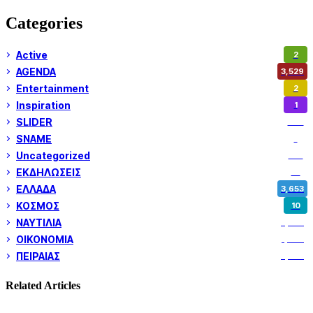
Categories
Active
2
AGENDA
3,529
Entertainment
2
Inspiration
1
SLIDER
974
SNAME
1
Uncategorized
180
ΕΚΔΗΛΩΣΕΙΣ
14
ΕΛΛΑΔΑ
3,653
ΚΟΣΜΟΣ
10
ΝΑΥΤΙΛΙΑ
5,362
ΟΙΚΟΝΟΜΙΑ
1,802
ΠΕΙΡΑΙΑΣ
3,262
Related Articles