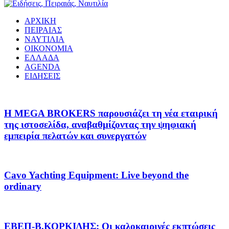
ΑΡΧΙΚΗ
ΠΕΙΡΑΙΑΣ
ΝΑΥΤΙΛΙΑ
ΟΙΚΟΝΟΜΙΑ
ΕΛΛΑΔΑ
AGENDA
ΕΙΔΗΣΕΙΣ
Η MEGA BROKERS παρουσιάζει τη νέα εταιρική
της ιστοσελίδα, αναβαθμίζοντας την ψηφιακή
εμπειρία πελατών και συνεργατών
Cavo Yachting Equipment: Live beyond the
ordinary
EΒΕΠ-Β.ΚΟΡΚΙΔΗΣ: Οι καλοκαιρινές εκπτώσεις