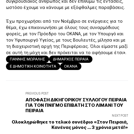
συγκρουσιακός άνθρωπος και δεν επιθυμώ τις εντάσεις,
ωστόσο έχουμε να κάνουμε με εξόφθαλμες παραβάσεις.
Έχω προχωρήσει από τον Νοέμβριο σε ενέργειες για το
θέμα, έχω επικοινωνήσει με όλους τους συναρμόδιους
φορείς, με τον Πρόεδρο του ΟΚΑΝΑ, με τον Υπουργό και
τον Υφυπουργό Υγείας, με τους Βουλευτές, μίλησα και με
τη διαχειριστική αρχή της Περιφέρειας. Όλοι είμαστε μαζί
σε αυτή τη μάχη και δεν πρόκειται να το αφήσουμε έτσι».
ΓΙΑΝΝΗΣ ΜΩΡΑΛΗΣ
ΔΗΜΑΡΧΟΣ ΠΕΙΡΑΙΑ
Ε ΔΗΜΟΤΙΚΗ ΚΟΙΝΟΤΗΤΑ
ΟΚΑΝΑ
PREVIOUS POST
ΑΠΟΦΑΣΗ ΔΙΚΗΓΟΡΙΚΟΥ ΣΥΛΛΟΓΟΥ ΠΕΙΡΑΙΑ
ΓΙΑ ΤΟΝ ΠΝΙΓΜΟ ΕΠΙΒΑΤΗ ΣΤΟ ΛΙΜΑΝΙ ΤΟΥ
ΠΕΙΡΑΙΑ
NEXT POST
Ολοκληρώθηκε το τελικό συνέδριο «Στον Πειραιά,
Κανένας μόνος … 3 χρόνια μετά!»