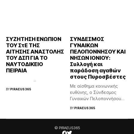
ΣΥΖΗΤΗΣΗ ΕΝΩΠΙΟΝ
ΣΥΝΔΕΣΜΟΣ
ΤΟΥ ΣτΕ ΤΗΣ
ΓΥΝΑΙΚΩΝ
ΑΙΤΗΣΗΣ ΑΝΑΣΤΟΛΗΣ
ΠΕΛΟΠΟΝΝΗΣΟΥ ΚΑΙ
ΤΟΥ ΔΣΠ ΓΙΑ ΤΟ
ΝΗΣΩΝ ΙΟΝΙΟΥ:
ΝΑΥΤΟΔΙΚΕΙΟ
Συλλογή και
ΠΕΙΡΑΙΑ
παράδοση αγαθών
στους Πυροσβέστες
...
Με αίσθημα κοινωνικής
BY
PIRAEUS365
ευθύνης, ο Σύνδεσμος
Γυναικών Πελοποννήσου
και Νήσων Ιονίου
BY
PIRAEUS365
συμμετείχε...
© PIRAEUS365