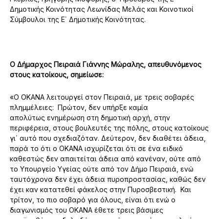
Δημοτικής Κοινότητας Λεωνίδας Μελάς και Κοινοτικοί
Σύμβουλοι της Ε΄ Δημοτικής Κοινότητας.
Ο Δήμαρχος Πειραιά Γιάννης Μώραλης, απευθυνόμενος
στους κατοίκους, σημείωσε:
«Ο ΟΚΑΝΑ λειτουργεί στον Πειραιά, με τρεις σοβαρές
πλημμέλειες: Πρώτον, δεν υπήρξε καμία
απολύτως
ενημέρωση στη δημοτική αρχή, στην
περιφέρεια, στους βουλευτές της πόλης, στους κατοίκους
γι΄ αυτό που σχεδιαζόταν. Δεύτερον, δεν διαθέτει άδεια,
παρά το ότι ο ΟΚΑΝΑ ισχυρίζεται ότι σε ένα ειδικό
καθεστώς δεν απαιτείται άδεια από κανέναν, ούτε από
το Υπουργείο Υγείας ούτε από τον Δήμο Πειραιά, ενώ
ταυτόχρονα δεν έχει άδεια πυροπροστασίας, καθώς δεν
έχει καν κατατεθεί φάκελος στην Πυροσβεστική. Και
τρίτον, το πιο σοβαρό για όλους, είναι ότι ενώ ο
διαγωνισμός του ΟΚΑΝΑ έθετε τρεις βάσιμες