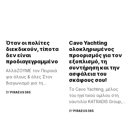
Όταν οι πολίτες
Cavo Yachting
διεκδικούν, τίποτα
ολοκληρωμένος
δεν είναι
προορισμός για τον
προδιαγεγραμμένο
εξοπλισμό, τη
συντήρηση και την
ΑλλάΖΟΥΜΕ τον Πειραιά
ασφάλεια του
για όλους & όλες Στον
σκάφους σου!
διαγωνισμό για τη
μίσθωση...
Το Cavo Yachting, μέλος
BY
PIRAEUS365
του ηγετικού ομίλου στη
ναυτιλία KATRADIS Group,
είναι...
BY
PIRAEUS365