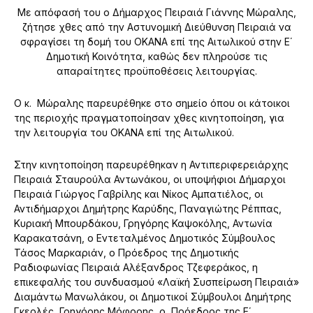
Με απόφασή του ο Δήμαρχος Πειραιά Γιάννης Μώραλης,
ζήτησε χθες από την Αστυνομική Διεύθυνση Πειραιά να
σφραγίσει τη δομή του ΟΚΑΝΑ επί της Αιτωλικού στην Ε΄
Δημοτική Κοινότητα, καθώς δεν πληρούσε τις
απαραίτητες προϋποθέσεις λειτουργίας.
Ο κ. Μώραλης παρευρέθηκε στο σημείο όπου οι κάτοικοι
της περιοχής πραγματοποίησαν χθες κινητοποίηση, για
την λειτουργία του ΟΚΑΝΑ επί της Αιτωλικού.
Στην κινητοποίηση παρευρέθηκαν η Αντιπεριφερειάρχης
Πειραιά Σταυρούλα Αντωνάκου, οι υποψήφιοι Δήμαρχοι
Πειραιά Γιώργος Γαβρίλης και Νίκος Αμπατιέλος, οι
Αντιδήμαρχοι Δημήτρης Καρύδης, Παναγιώτης Ρέππας,
Κυριακή Μπουρδάκου, Γρηγόρης Καψοκόλης, Αντωνία
Καρακατσάνη, ο Εντεταλμένος Δημοτικός Σύμβουλος
Τάσος Μαρκαριάν, ο Πρόεδρος της Δημοτικής
Ραδιοφωνίας Πειραιά Αλέξανδρος Τζεφεράκος, η
επικεφαλής του συνδυασμού «Λαϊκή Συσπείρωση Πειραιά»
Διαμάντω Μανωλάκου, οι Δημοτικοί Σύμβουλοι Δημήτρης
Γκερλές, Γρηγόρης Μόφορης, ο Πρόεδρος της Ε΄