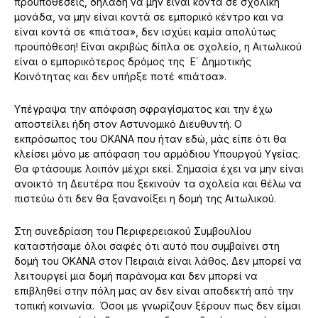
προϋποθέσεις, δηλαδή να μην είναι κοντά σε σχολική
μονάδα, να μην είναι κοντά σε εμπορικό κέντρο και να
είναι κοντά σε «πιάτσα», δεν ισχύει καμία απολύτως
προϋπόθεση! Είναι ακριβώς δίπλα σε σχολείο, η Αιτωλικού
είναι ο εμπορικότερος δρόμος της Ε΄ Δημοτικής
Κοινότητας και δεν υπήρξε ποτέ «πιάτσα».
Υπέγραψα την απόφαση σφραγίσματος και την έχω
αποστείλει ήδη στον Αστυνομικό Διευθυντή. Ο
εκπρόσωπος του ΟΚΑΝΑ που ήταν εδώ, μάς είπε ότι θα
κλείσει μόνο με απόφαση του αρμόδιου Υπουργού Υγείας.
Θα φτάσουμε λοιπόν μέχρι εκεί. Σημασία έχει να μην είναι
ανοικτό τη Δευτέρα που ξεκινούν τα σχολεία και θέλω να
πιστεύω ότι δεν θα ξανανοίξει η δομή της Αιτωλικού.
Στη συνεδρίαση του Περιφερειακού Συμβουλίου
καταστήσαμε όλοι σαφές ότι αυτό που συμβαίνει στη
δομή του ΟΚΑΝΑ στον Πειραιά είναι λάθος. Δεν μπορεί να
λειτουργεί μια δομή παράνομα και δεν μπορεί να
επιβληθεί στην πόλη μας αν δεν είναι αποδεκτή από την
τοπική κοινωνία. Όσοι με γνωρίζουν ξέρουν πως δεν είμαι