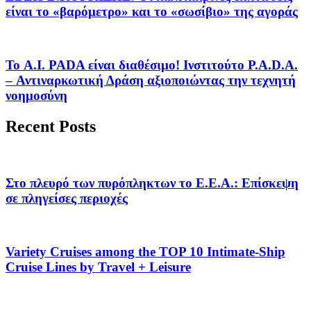
είναι το «βαρόμετρο» και το «σωσίβιο» της αγοράς
Το A.I. PADA είναι διαθέσιμο! Ινστιτούτο P.A.D.A.
– Αντιναρκωτική Δράση αξιοποιώντας την τεχνητή
νοημοσύνη
Recent Posts
Στο πλευρό των πυρόπληκτων το Ε.Ε.Α.: Επίσκεψη
σε πληγείσες περιοχές
Variety Cruises among the TOP 10 Intimate-Ship
Cruise Lines by Travel + Leisure