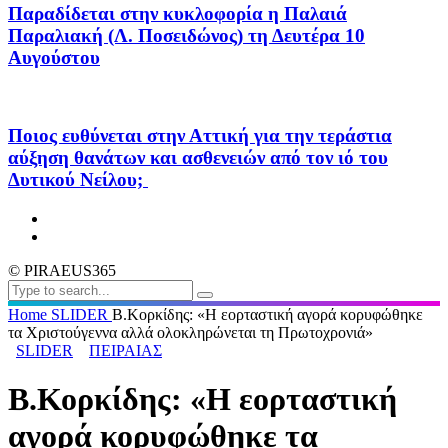
Παραδίδεται στην κυκλοφορία η Παλαιά
Παραλιακή (Λ. Ποσειδώνος) τη Δευτέρα 10
Αυγούστου
Ποιος ευθύνεται στην Αττική για την τεράστια
αύξηση θανάτων και ασθενειών από τον ιό του
Δυτικού Νείλου;
© PIRAEUS365
Home
SLIDER
Β.Κορκίδης: «Η εορταστική αγορά κορυφώθηκε
τα Χριστούγεννα αλλά ολοκληρώνεται τη Πρωτοχρονιά»
SLIDER
ΠΕΙΡΑΙΑΣ
Β.Κορκίδης: «Η εορταστική
αγορά κορυφώθηκε τα