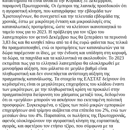
καταστήματα να είναι ανοικτά την Κυριακή 31 Δεκεμβρίου,
παραμονή Πρωτοχρονιάς. Οι έμποροι της λιανικής προσδοκούν ότι
η αγοραστική κίνηση, που καταγράφηκε την εβδομάδα των
Χριστουγέννων, θα συνεχιστεί και την τελευταία εβδομάδα της
χρονιάς, έστω με μικρότερη ένταση και μικροαλλαγές στις
καταναλωτικές προτιμήσεις, ώστε να κλείσουν ικανοποιητικά το
ταμείο τους για το 2023. Η πρόβλεψη για τον τζίρο του
λιανεμπορίου τον φετινό Δεκέμβριο πως θα ξεπεράσει τα περυσινά
3,83 δις και θα κινηθεί πάνω από τα 4 δις ευρώ φαίνεται πως τελικά
θα πραγματοποιηθεί, ενώ οι προτιμήσεις των καταναλωτών για τα
δώρα παρέμειναν οι ίδιες, με την ένδυση και υπόδηση στη κορυφή,
τα δώρα, τα παιχνίδια και τα καλλυντικά να ακολουθούν. Το 2023
εκτιμάται πως για το ελληνικό λιανεµπόριο θα ολοκληρωθεί με
µονοψήφια αύξηση, που μάλιστα σε µεγάλο βαθµό είναι
πληθωριστική και δεν συνεπάγεται αντίστοιχη αύξηση της
πραγµατικής κατανάλωσης. Τα στοιχεία της ΕΛΣΤΑΤ δείχνουν ότι
κερδισµένες είναι οι µεγαλύτερες επιχειρήσεις του κλάδου έναντι
των μικρότερων, µε την πληθωριστική κρίση να προκαλεί στην
πραγµατικότητα διεύρυνση του χάσµατος µεταξύ τους, δεδομένου
ότι οι «μεγάλοι» μπορούν να ασκήσουν πιο εκτεταμένη πολιτική
προσφορών. Συγκεκριμένα, ο τζίρος των πολύ μικρών εμπορικών
επιχειρήσεων ανά τρίμηνο αυξάνεται στα επίπεδα του 2%, ενώ των
μεσαίων άνω του 4%. Παραταύτα, οι πωλήσεις της Πρωτοχρονιάς,
αφενός ολοκληρώνουν την αγοραστική κίνηση της εορταστικής
αγοράς, και αφετέρου τον ετήσιο τζίρο, που σύμφωνα με τα