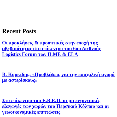
Recent Posts
Οι προκλήσεις & προοπτικές στην εποχή της
αβεβαιότητας στο επίκεντρο του 6ου Διεθνούς
Logistics Forum των ILME & ELA
Β. Κορκίδης: «Προβλέψεις για την πασχαλινή αγορά
με αστερίσκους»
Στο επίκεντρο του Ε.Β.Ε.Π. οι μη ενεργειακές
εξαγωγές των χωρών του Περσικού Κόλπου και οι
γεωοικονομικές επιπτώσεις