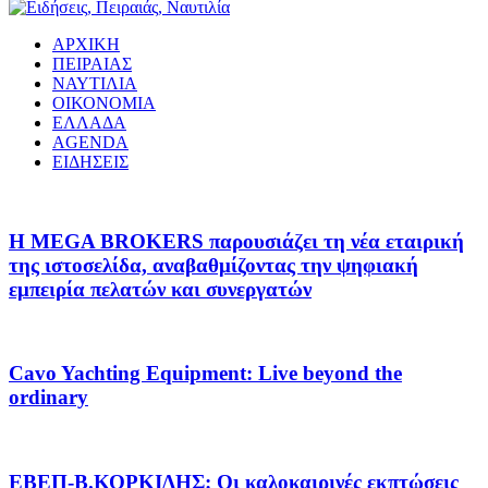
ΑΡΧΙΚΗ
ΠΕΙΡΑΙΑΣ
ΝΑΥΤΙΛΙΑ
ΟΙΚΟΝΟΜΙΑ
ΕΛΛΑΔΑ
AGENDA
ΕΙΔΗΣΕΙΣ
Η MEGA BROKERS παρουσιάζει τη νέα εταιρική
της ιστοσελίδα, αναβαθμίζοντας την ψηφιακή
εμπειρία πελατών και συνεργατών
Cavo Yachting Equipment: Live beyond the
ordinary
EΒΕΠ-Β.ΚΟΡΚΙΔΗΣ: Οι καλοκαιρινές εκπτώσεις