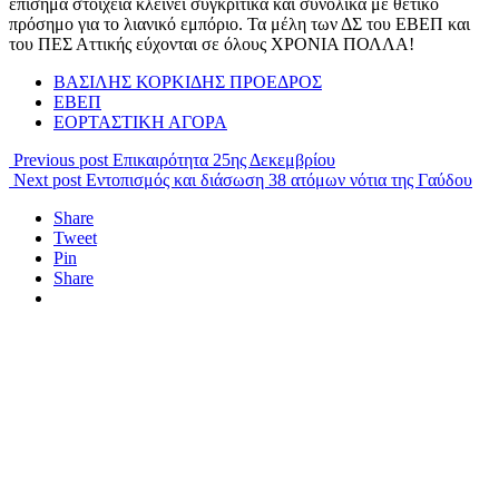
επίσημα στοιχεία κλείνει συγκριτικά και συνολικά με θετικό
πρόσημο για το λιανικό εμπόριο. Τα μέλη των ΔΣ του ΕΒΕΠ και
του ΠΕΣ Αττικής εύχονται σε όλους ΧΡΟΝΙΑ ΠΟΛΛΑ!
ΒΑΣΙΛΗΣ ΚΟΡΚΙΔΗΣ ΠΡΟΕΔΡΟΣ
ΕΒΕΠ
ΕΟΡΤΑΣΤΙΚΗ ΑΓΟΡΑ
Previous post
Επικαιρότητα 25ης Δεκεμβρίου
Next post
Εντοπισμός και διάσωση 38 ατόμων νότια της Γαύδου
Share
Tweet
Pin
Share