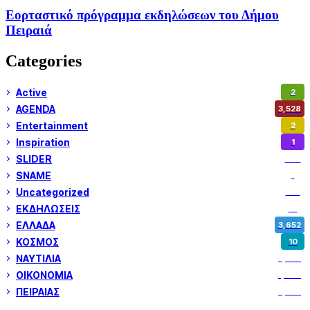
Εορταστικό πρόγραμμα εκδηλώσεων του Δήμου
Πειραιά
Categories
Active
2
AGENDA
3,528
Entertainment
2
Inspiration
1
SLIDER
974
SNAME
1
Uncategorized
180
ΕΚΔΗΛΩΣΕΙΣ
14
ΕΛΛΑΔΑ
3,652
ΚΟΣΜΟΣ
10
ΝΑΥΤΙΛΙΑ
5,358
ΟΙΚΟΝΟΜΙΑ
1,800
ΠΕΙΡΑΙΑΣ
3,259