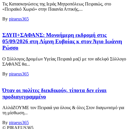
Τις Κατασκηνώσεις της Ιεράς Μητροπόλεως Πειραιώς, στο
«Πειραϊκό Χωριό» στην Παιανία Αττικής,...
By
piraeus365
ΣΔΥΠ+ΣΑΦΑΝΣ: Μονοήμερη εκδρομή στις
05/09/2026 στη Λίμνη Ευβοίας κ στον Άγιο Ιωάννη
Ρώσσο
Ο Σύλλογος Δρομέων Υγείας Πειραιά μαζί με τον αδελφό Σύλλογο
ΣΑΦΑΝΣ θα...
By
piraeus365
Όταν οι πολίτες διεκδικούν, τίποτα δεν είναι
προδιαγεγραμμένο
ΑλλάΖΟΥΜΕ τον Πειραιά για όλους & όλες Στον διαγωνισμό για
τη μίσθωση...
By
piraeus365
© PIRAEUS365