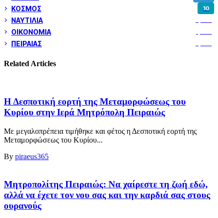
ΚΟΣΜΟΣ
10
ΝΑΥΤΙΛΙΑ
5,362
ΟΙΚΟΝΟΜΙΑ
1,802
ΠΕΙΡΑΙΑΣ
3,262
Related Articles
Η Δεσποτική εορτή της Μεταμορφώσεως του
Κυρίου στην Ιερά Μητρόπολη Πειραιώς
Με μεγαλοπρέπεια τιμήθηκε και φέτος η Δεσποτική εορτή της
Μεταμορφώσεως του Κυρίου...
By
piraeus365
Μητροπολίτης Πειραιώς: Να χαίρεστε τη ζωή εδώ,
αλλά να έχετε τον νου σας και την καρδιά σας στους
ουρανούς