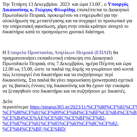
Την Τετάρτη 13 Δεκεμβρίου 2023 και ώρα 13.00΄, ο
Υπουργός
Δικαιοσύνης κ. Γιώργος Φλωρίδης
επισκέπτεται το Διοικητικό
Πρωτοδικείο Πειραιά, προκειμένου να ενημερωθεί για την
ολοκλήρωση της μεταστέγασης και να συγχαρεί το προσωπικό για
την υπηρεσιακή αφοσίωση, χάρη στην οποία κράτησε ανοιχτό το
δικαστήριο κατά το προηγούμενο χρονικό διάστημα.
Η
Εταιρεία Προστασίας Ανηλίκων Πειραιά (ΕΠΑΠ)
θα
πραγματοποιήσει εκπαιδευτική επίσκεψη στο Διοικητικό
Πρωτοδικείο Πειραιά, στις 7 Δεκεμβρίου, ημέρα Πέμπτη και ώρα
12.00 ως 15.00, ώστε τα παιδιά της δομής να γνωρίσουν από κοντά
πώς λειτουργεί ένα δικαστήριο και να συζητήσουμε περί
δικαιοσύνης. Στα παιδιά θα γίνει παρουσίαση (powerpoint) σχετικά
με τις βασικές έννοιες της δικαιοσύνης και θα έχουν την ευκαιρία
να ξεναγηθούν στο δικαστήριο και να συζητήσουν με δικαστές.
Δείτε
περισσότερα:
https://piraeus365.gr/2023/11/%CF%80%CF
%CF%80%CF%81%CF%89%CF%84%CE%BF%CE%B4%CE%
%CE%B4%CE%AE%CE%BC%CE%BF%CF%82-
%CF%87%CF%81%CF%85%CF%83%CF%8C%CF%82-
%CF%84%CE%BF-%CE%BD/