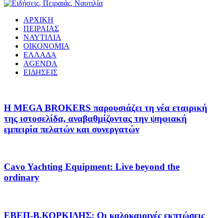
ΑΡΧΙΚΗ
ΠΕΙΡΑΙΑΣ
ΝΑΥΤΙΛΙΑ
ΟΙΚΟΝΟΜΙΑ
ΕΛΛΑΔΑ
AGENDA
ΕΙΔΗΣΕΙΣ
Η MEGA BROKERS παρουσιάζει τη νέα εταιρική
της ιστοσελίδα, αναβαθμίζοντας την ψηφιακή
εμπειρία πελατών και συνεργατών
Cavo Yachting Equipment: Live beyond the
ordinary
EΒΕΠ-Β.ΚΟΡΚΙΔΗΣ: Οι καλοκαιρινές εκπτώσεις