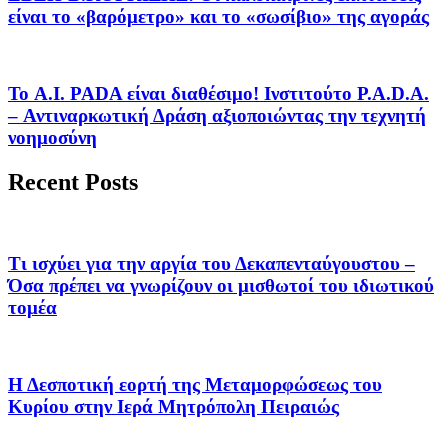
είναι το «βαρόμετρο» και το «σωσίβιο» της αγοράς
Το A.I. PADA είναι διαθέσιμο! Ινστιτούτο P.A.D.A.
– Αντιναρκωτική Δράση αξιοποιώντας την τεχνητή
νοημοσύνη
Recent Posts
Τι ισχύει για την αργία του Δεκαπενταύγουστου –
Όσα πρέπει να γνωρίζουν οι μισθωτοί του ιδιωτικού
τομέα
Η Δεσποτική εορτή της Μεταμορφώσεως του
Κυρίου στην Ιερά Μητρόπολη Πειραιώς