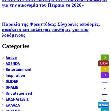
για την οικονομία του Πειραιά το 2026»
Παραλία της Φρεαττύδας: Σύγχρονες υποδομές,
ασφάλεια και καλύτερες συνθήκες για τους
λουόμενους
Categories
Active
2
AGENDA
3,524
Entertainment
2
Inspiration
1
SLIDER
971
SNAME
1
Uncategorized
180
ΕΚΔΗΛΩΣΕΙΣ
14
ΕΛΛΑΔΑ
3,644