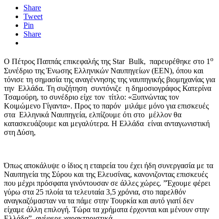
Share
Tweet
Pin
Share
ο
Ο Πέτρος Παππάς επικεφαλής της Star Bulk, παρευρέθηκε στο 1
Συνέδριο της Ένωσης Ελληνικών Ναυπηγείων (ΕΕΝ), όπου και
τόνισε τη σημασία της αναγέννησης της ναυπηγικής βιομηχανίας για
την Ελλάδα. Τη συζήτηση συντόνιζε η δημοσιογράφος Κατερίνα
Τσαμούρη, το συνέδριο είχε τον τίτλο: «Ξυπνώντας τον
Κοιμώμενο Γίγαντα». Προς το παρόν μιλάμε μόνο για επισκευές
στα Ελληνικά Ναυπηγεία, ελπίζουμε ότι στο μέλλον θα
κατασκευάζουμε και μεγαλύτερα. Η Ελλάδα είναι ανταγωνιστική
στη Δύση,
Όπως αποκάλυψε ο ίδιος η εταιρεία του έχει ήδη συνεργασία με τα
Ναυπηγεία της Σύρου και της Ελευσίνας, κανονιζοντας επισκευές
που μέχρι πρόσφατα γινόντουσαν σε άλλες χώρες. ”Έχουμε φέρει
γύρω στα 25 πλοία τα τελευταία 3,5 χρόνια, στο παρελθόν
αναγκαζόμασταν να τα πάμε στην Τουρκία και αυτό γιατί δεν
είχαμε άλλη επιλογή. Τώρα τα χρήματα έρχονται και μένουν στην
Ελλάδα”, ανέφερε χαρακτηριστικά.