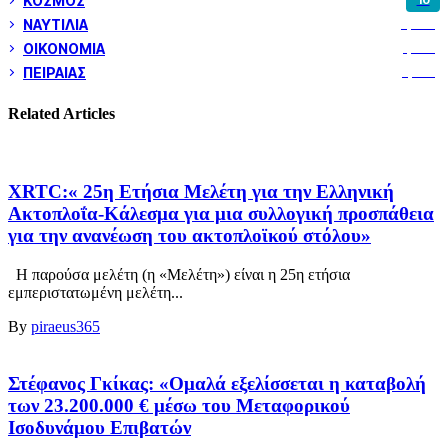
ΚΟΣΜΟΣ
10
ΝΑΥΤΙΛΙΑ
5,344
ΟΙΚΟΝΟΜΙΑ
1,795
ΠΕΙΡΑΙΑΣ
3,257
Related Articles
XRTC:« 25η Ετήσια Μελέτη για την Ελληνική
Ακτοπλοΐα-Κάλεσμα για μια συλλογική προσπάθεια
για την ανανέωση του ακτοπλοϊκού στόλου»
Η παρούσα μελέτη (η «Μελέτη») είναι η 25η ετήσια
εμπεριστατωμένη μελέτη...
By
piraeus365
Στέφανος Γκίκας: «Ομαλά εξελίσσεται η καταβολή
των 23.200.000 € μέσω του Μεταφορικού
Ισοδυνάμου Επιβατών