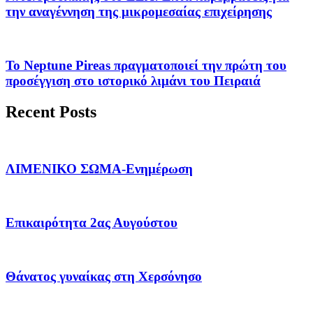
την αναγέννηση της μικρομεσαίας επιχείρησης
Το Neptune Pireas πραγματοποιεί την πρώτη του
προσέγγιση στο ιστορικό λιμάνι του Πειραιά
Recent Posts
ΛΙΜΕΝΙΚΟ ΣΩΜΑ-Ενημέρωση
Επικαιρότητα 2ας Αυγούστου
Θάνατος γυναίκας στη Χερσόνησο