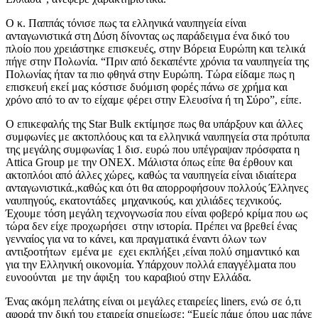
Ο κ. Παππάς τόνισε πως τα ελληνικά ναυπηγεία είναι
ανταγωνιστικά στη Δύση δίνοντας ως παράδειγμα ένα δικό του
πλοίο που χρειάστηκε επισκευές, στην Βόρεια Ευρώπη και τελικά
πήγε στην Πολωνία. “Πριν από δεκαπέντε χρόνια τα ναυπηγεία της
Πολωνίας ήταν τα πιο φθηνά στην Ευρώπη. Τώρα είδαμε πως η
επισκευή εκεί μας κόστισε δυόμιση φορές πάνω σε χρήμα και
χρόνο από το αν το είχαμε φέρει στην Ελευσίνα ή τη Σύρο”, είπε.
Ο επικεφαλής της Star Bulk εκτίμησε πως θα υπάρξουν και άλλες
συμφωνίες με ακτοπλόους και τα ελληνικά ναυπηγεία στα πρότυπα
της μεγάλης συμφωνίας 1 δισ. ευρώ που υπέγραψαν πρόσφατα η
Attica Group με την ΟΝΕΧ. Μάλιστα όπως είπε θα έρθουν και
ακτοπλόοι από άλλες χώρες, καθώς τα ναυπηγεία είναι ιδιαίτερα
ανταγωνιστικά.,καθώς και ότι θα απορροφήσουν πολλούς Έλληνες
ναυπηγούς, εκατοντάδες μηχανικούς, και χιλιάδες τεχνικούς.
Έχουμε τόση μεγάλη τεχνογνωσία που είναι φοβερό κρίμα που ως
τώρα δεν είχε προχωρήσει στην ιστορία. Πρέπει να βρεθεί ένας
γενναίος για να το κάνει, και πραγματικά έναντι όλων των
αντιξοοτήτων εμένα με εχει εκπλήξει ,είναι πολύ σημαντικό και
για την Ελληνική οικονομία. Υπάρχουν πολλά επαγγέλματα που
ευνοούνται με την άφιξη του καραβιού στην Ελλάδα.
Ένας ακόμη πελάτης είναι οι μεγάλες εταιρείες liners, ενώ σε ό,τι
αφορά την δική του εταιρεία σημείωσε: “Εμείς πάμε όπου μας πάνε