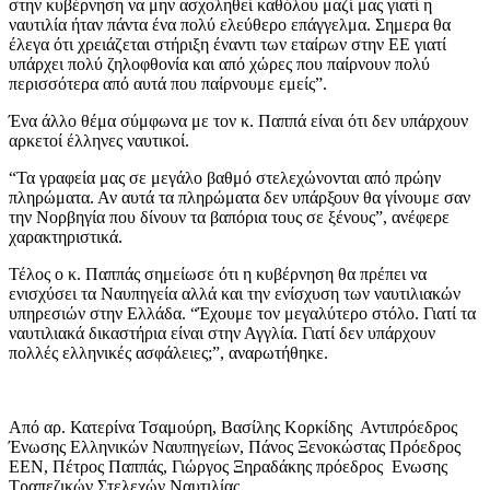
στην κυβέρνηση να μην ασχοληθεί καθόλου μαζί μας γιατί η
ναυτιλία ήταν πάντα ένα πολύ ελεύθερο επάγγελμα. Σημερα θα
έλεγα ότι χρειάζεται στήριξη έναντι των εταίρων στην ΕΕ γιατί
υπάρχει πολύ ζηλοφθονία και από χώρες που παίρνουν πολύ
περισσότερα από αυτά που παίρνουμε εμείς”.
Ένα άλλο θέμα σύμφωνα με τον κ. Παππά είναι ότι δεν υπάρχουν
αρκετοί έλληνες ναυτικοί.
“Τα γραφεία μας σε μεγάλο βαθμό στελεχώνονται από πρώην
πληρώματα. Αν αυτά τα πληρώματα δεν υπάρξουν θα γίνουμε σαν
την Νορβηγία που δίνουν τα βαπόρια τους σε ξένους”, ανέφερε
χαρακτηριστικά.
Τέλος ο κ. Παππάς σημείωσε ότι η κυβέρνηση θα πρέπει να
ενισχύσει τα Ναυπηγεία αλλά και την ενίσχυση των ναυτιλιακών
υπηρεσιών στην Ελλάδα. “Έχουμε τον μεγαλύτερο στόλο. Γιατί τα
ναυτιλιακά δικαστήρια είναι στην Αγγλία. Γιατί δεν υπάρχουν
πολλές ελληνικές ασφάλειες;”, αναρωτήθηκε.
Από αρ. Κατερίνα Τσαμούρη, Βασίλης Κορκίδης Αντιπρόεδρος
Ένωσης Ελληνικών Ναυπηγείων, Πάνος Ξενοκώστας Πρόεδρος
ΕΕΝ, Πέτρος Παππάς, Γιώργος Ξηραδάκης πρόεδρος Ενωσης
Τραπεζικών Στελεχών Ναυτιλίας.