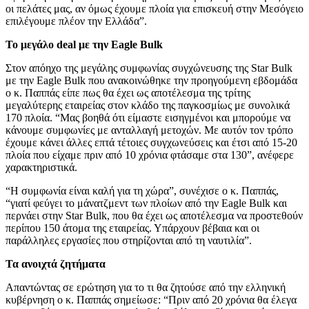
οι πελάτες μας, αν όμως έχουμε πλοία για επισκευή στην Μεσόγειο
επιλέγουμε πλέον την Ελλάδα”.
Το μεγάλο deal με την Eagle Bulk
Στον απόηχο της μεγάλης συμφωνίας συγχώνευσης της Star Bulk
με την Eagle Bulk που ανακοινώθηκε την προηγούμενη εβδομάδα
ο κ. Παππάς είπε πως θα έχει ως αποτέλεσμα της τρίτης
μεγαλύτερης εταιρείας στον κλάδο της παγκοσμίως με συνολικά
170 πλοία. “Μας βοηθά ότι είμαστε εισηγμένοι και μπορούμε να
κάνουμε συμφωνίες με ανταλλαγή μετοχών. Με αυτόν τον τρόπο
έχουμε κάνει άλλες επτά τέτοιες συγχωνεύσεις και έτσι από 15-20
πλοία που είχαμε πριν από 10 χρόνια φτάσαμε στα 130”, ανέφερε
χαρακτηριστικά.
“Η συμφωνία είναι καλή για τη χώρα”, συνέχισε ο κ. Παππάς,
“γιατί φεύγει το μάνατζμεντ των πλοίων από την Eagle Bulk και
περνάει στην Star Bulk, που θα έχει ως αποτέλεσμα να προστεθούν
περίπου 150 άτομα της εταιρείας. Υπάρχουν βέβαια και οι
παράλληλες εργασίες που στηρίζονται από τη ναυτιλία”.
Τα ανοιχτά ζητήματα
Απαντώντας σε ερώτηση για το τι θα ζητούσε από την ελληνική
κυβέρνηση ο κ. Παππάς σημείωσε: “Πριν από 20 χρόνια θα έλεγα