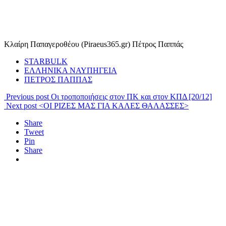
Κλαίρη Παπαγεροθέου (Piraeus365.gr) Πέτρος Παππάς
STARBULK
ΕΛΛΗΝΙΚΑ ΝΑΥΠΗΓΕΙΑ
ΠΕΤΡΟΣ ΠΑΠΠΑΣ
Previous post
Οι τροποποιήσεις στον ΠΚ και στον ΚΠΔ [20/12]
Next post
<OI ΡΙΖΕΣ ΜΑΣ ΓΙΑ ΚΑΛΕΣ ΘΑΛΑΣΣΕΣ>
Share
Tweet
Pin
Share