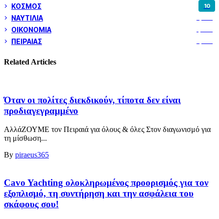
ΚΟΣΜΟΣ
10
ΝΑΥΤΙΛΙΑ
5,358
ΟΙΚΟΝΟΜΙΑ
1,800
ΠΕΙΡΑΙΑΣ
3,259
Related Articles
Όταν οι πολίτες διεκδικούν, τίποτα δεν είναι
προδιαγεγραμμένο
ΑλλάΖΟΥΜΕ τον Πειραιά για όλους & όλες Στον διαγωνισμό για
τη μίσθωση...
By
piraeus365
Cavo Yachting ολοκληρωμένος προορισμός για τον
εξοπλισμό, τη συντήρηση και την ασφάλεια του
σκάφους σου!