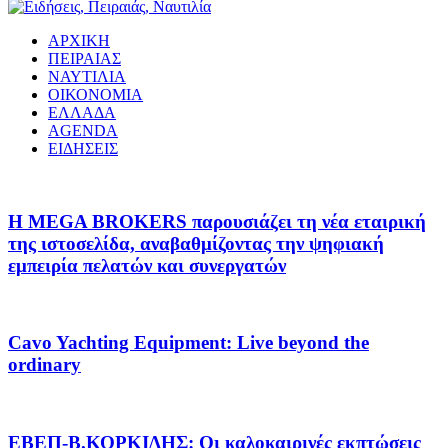
ΑΡΧΙΚΗ
ΠΕΙΡΑΙΑΣ
ΝΑΥΤΙΛΙΑ
ΟΙΚΟΝΟΜΙΑ
ΕΛΛΑΔΑ
AGENDA
ΕΙΔΗΣΕΙΣ
Η MEGA BROKERS παρουσιάζει τη νέα εταιρική
της ιστοσελίδα, αναβαθμίζοντας την ψηφιακή
εμπειρία πελατών και συνεργατών
Cavo Yachting Equipment: Live beyond the
ordinary
EΒΕΠ-Β.ΚΟΡΚΙΔΗΣ: Οι καλοκαιρινές εκπτώσεις