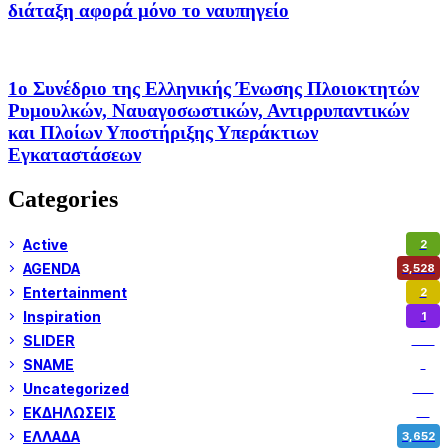
διάταξη αφορά μόνο το ναυπηγείο
1ο Συνέδριο της Ελληνικής Ένωσης Πλοιοκτητών
Ρυμουλκών, Ναυαγοσωστικών, Αντιρρυπαντικών
και Πλοίων Υποστήριξης Υπεράκτιων
Εγκαταστάσεων
Categories
Active
2
AGENDA
3,528
Entertainment
2
Inspiration
1
SLIDER
974
SNAME
1
Uncategorized
180
ΕΚΔΗΛΩΣΕΙΣ
14
ΕΛΛΑΔΑ
3,652