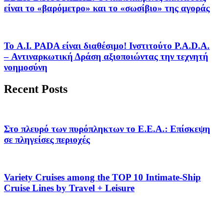
είναι το «βαρόμετρο» και το «σωσίβιο» της αγοράς
Το A.I. PADA είναι διαθέσιμο! Ινστιτούτο P.A.D.A.
– Αντιναρκωτική Δράση αξιοποιώντας την τεχνητή
νοημοσύνη
Recent Posts
Στο πλευρό των πυρόπληκτων το Ε.Ε.Α.: Επίσκεψη
σε πληγείσες περιοχές
Variety Cruises among the TOP 10 Intimate-Ship
Cruise Lines by Travel + Leisure