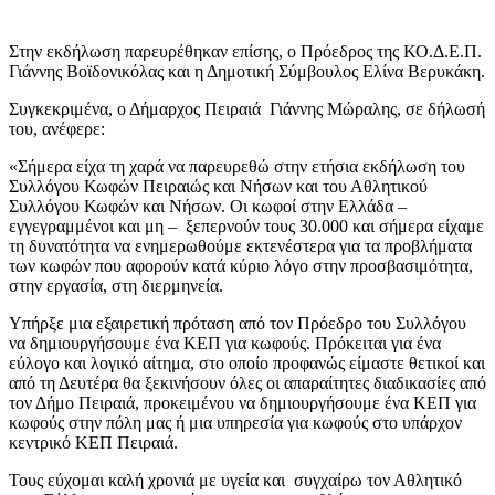
Στην εκδήλωση παρευρέθηκαν επίσης, ο Πρόεδρος της ΚΟ.Δ.Ε.Π.
Γιάννης Βοϊδονικόλας και η Δημοτική Σύμβουλος Ελίνα Βερυκάκη.
Συγκεκριμένα, ο Δήμαρχος Πειραιά Γιάννης Μώραλης, σε δήλωσή
του, ανέφερε:
«Σήμερα είχα τη χαρά να παρευρεθώ στην ετήσια εκδήλωση του
Συλλόγου Κωφών Πειραιώς και Νήσων και του Αθλητικού
Συλλόγου Κωφών και Νήσων. Οι κωφοί στην Ελλάδα –
εγγεγραμμένοι και μη – ξεπερνούν τους 30.000 και σήμερα είχαμε
τη δυνατότητα να ενημερωθούμε εκτενέστερα για τα προβλήματα
των κωφών που αφορούν κατά κύριο λόγο στην προσβασιμότητα,
στην εργασία, στη διερμηνεία.
Υπήρξε μια εξαιρετική πρόταση από τον Πρόεδρο του Συλλόγου
να δημιουργήσουμε ένα ΚΕΠ για κωφούς. Πρόκειται για ένα
εύλογο και λογικό αίτημα, στο οποίο προφανώς είμαστε θετικοί και
από τη Δευτέρα θα ξεκινήσουν όλες οι απαραίτητες διαδικασίες από
τον Δήμο Πειραιά, προκειμένου να δημιουργήσουμε ένα ΚΕΠ για
κωφούς στην πόλη μας ή μια υπηρεσία για κωφούς στο υπάρχον
κεντρικό ΚΕΠ Πειραιά.
Τους εύχομαι καλή χρονιά με υγεία και συγχαίρω τον Αθλητικό