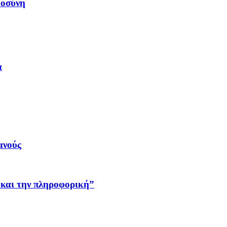
μοσύνη
α
ανούς
 και την πληροφορική”