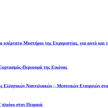
ο υπέρτατο Μυστήριο της Ευχαριστίας, για αυτό και 
τασμός-Περιφορά της Εικόνας
ς Ελληνικών Ναυτιλιακών – Μεσιτικών Εταιρειών στ
 πλοίου στον Πειραιά