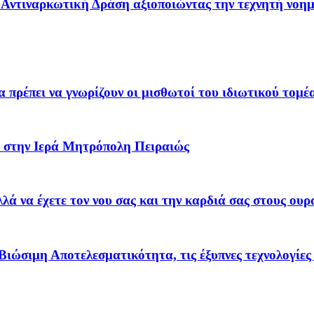
 – Αντιναρκωτική Δράση αξιοποιώντας την τεχνητή νοη
α πρέπει να γνωρίζουν οι μισθωτοί του ιδιωτικού τομέ
 στην Ιερά Μητρόπολη Πειραιώς
ά να έχετε τον νου σας και την καρδιά σας στους ουρ
Βιώσιμη Αποτελεσματικότητα, τις έξυπνες τεχνολογίες