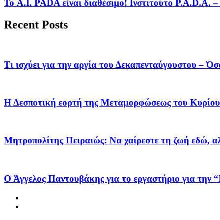
Το A.I. PADA είναι διαθέσιμο! Ινστιτούτο P.A.D.A.
Recent Posts
Τι ισχύει για την αργία του Δεκαπενταύγουστου – Όσ
Η Δεσποτική εορτή της Μεταμορφώσεως του Κυρίου
Μητροπολίτης Πειραιώς: Να χαίρεστε τη ζωή εδώ, αλλ
Ο Άγγελος Παντουβάκης για το εργαστήριο για την “