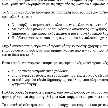
των Τραπεζικών ιδρυμάτων με τις επιχειρήσεις, ώστε να εξομαλυνθ
Το Υπουργείο σωστά προχωρά σε παράταση προθεσμίας εγκατάσταση
πρωτοβουλίες ώστε:
Να υπάρξουν σημαντικές μειώσεις των χρεώσεων στην εκκαθά
Μείωση, έως μηδενισμός του κόστους απόκτησης και χρήσης τ
Δημιουργία, επιτέλους, ενός ακατάσχετου επαγγελματικού λο
Πρόβλεψη για αντικατάσταση των τερματικών παλαιάς τεχνολογ
Συχνά αναφέρεται η ευρωπαϊκή πρακτική της ελάχιστης χρήσης μετ
επιβάρυνση στην ελληνική επιχειρηματικότητα από την χρήση του πλα
και τα δικά του κέρδη .
Είναι καιρός να εναρμονιστούμε με τις ευρωπαϊκές καλές πρακτικές 
οι μηδενικές διατραπεζικές χρεώσεις
οι μηδενικές χρεώσεις σε εμβάσματα του εξωτερικού σε Ευρώ
τα πολύ χαμηλά έξοδα δημιουργίας φακέλου, που πληρώνοντα
χρηματοδότησης.
Πολλές φορές δεχόμαστε οχλήσεις από συναδέλφους για εναρμονισμ
ήταν ωφέλιμο
να δημιουργηθεί μια πλατφόρμα στα πρότυπα του 
Το τραπεζικό σύστημα, που σήμερα υπάρχει και ευημερεί και με τη 