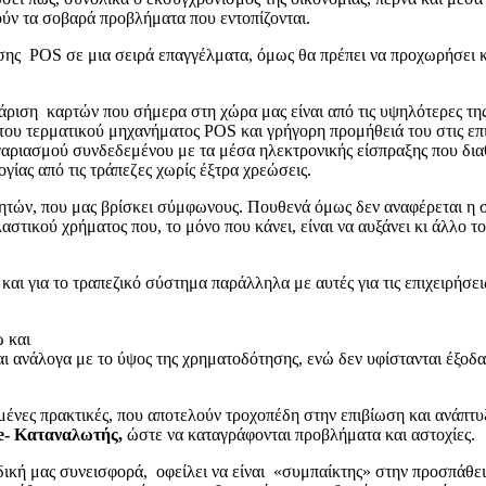
ούν τα σοβαρά προβλήματα που εντοπίζονται.
ς POS σε μια σειρά επαγγέλματα, όμως θα πρέπει να προχωρήσει κ
ριση καρτών που σήμερα στη χώρα μας είναι από τις υψηλότερες τη
ου τερματικού μηχανήματος POS και γρήγορη προμήθειά του στις επι
γαριασμού συνδεδεμένου με τα μέσα ηλεκτρονικής είσπραξης που διαθ
ίας από τις τράπεζες χωρίς έξτρα χρεώσεις.
ρητών, που μας βρίσκει σύμφωνους. Πουθενά όμως δεν αναφέρεται η
στικού χρήματος που, το μόνο που κάνει, είναι να αυξάνει κι άλλο το
και για το τραπεζικό σύστημα παράλληλα με αυτές για τις επιχειρήσει
 και
ι ανάλογα με το ύψος της χρηματοδότησης, ενώ δεν υφίστανται έξο
ένες πρακτικές, που αποτελούν τροχοπέδη στην επιβίωση και ανάπτυ
e- Καταναλωτής,
ώστε να καταγράφονται προβλήματα και αστοχίες.
δική μας συνεισφορά, οφείλει να είναι «συμπαίκτης» στην προσπάθει