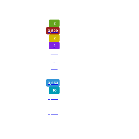
2
3,529
2
1
974
1
180
14
3,653
10
5,362
1,802
3,262