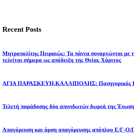
Recent Posts
Μητροπολίτης Πειραιώς: Τα πάντα συναρτώνται με τ
τελείται σήμερα ως απόδειξη της Θείας Χάριτος
ΑΓΙΑ ΠΑΡΑΣΚΕΥΗ,ΚΑΛΛΙΠΟΛΗΣ: Πανηγυρικός Εορ
Τελετή παράδοσης δύο απινιδωτών δωρεά της Ένωση
Απαγόρευση και άρση απαγόρευσης απόπλου Ε/Γ-Ο/Γ