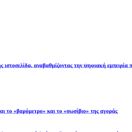
ιστοσελίδα, αναβαθμίζοντας την ψηφιακή εμπειρία π
ι το «βαρόμετρο» και το «σωσίβιο» της αγοράς