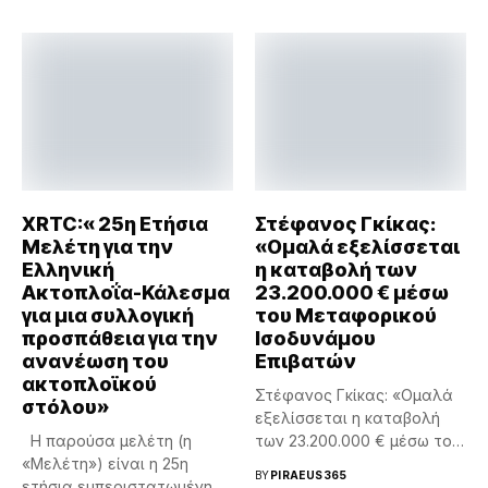
XRTC:« 25η Ετήσια
Στέφανος Γκίκας:
Μελέτη για την
«Ομαλά εξελίσσεται
Ελληνική
η καταβολή των
Ακτοπλοΐα-Κάλεσμα
23.200.000 € μέσω
για μια συλλογική
του Μεταφορικού
προσπάθεια για την
Ισοδυνάμου
ανανέωση του
Επιβατών
ακτοπλοϊκού
Στέφανος Γκίκας: «Ομαλά
στόλου»
εξελίσσεται η καταβολή
Η παρούσα μελέτη (η
των 23.200.000 € μέσω του
«Μελέτη») είναι η 25η
Μεταφορικού...
BY
PIRAEUS365
ετήσια εμπεριστατωμένη