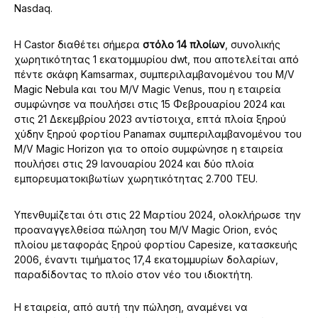
Nasdaq.
Η Castor διαθέτει σήμερα
στόλο 14 πλοίων
, συνολικής
χωρητικότητας 1 εκατομμυρίου dwt, που αποτελείται από
πέντε σκάφη Kamsarmax, συμπεριλαμβανομένου του M/V
Magic Nebula και του M/V Magic Venus, που η εταιρεία
συμφώνησε να πουλήσει στις 15 Φεβρουαρίου 2024 και
στις 21 Δεκεμβρίου 2023 αντίστοιχα, επτά πλοία ξηρού
χύδην ξηρού φορτίου Panamax συμπεριλαμβανομένου του
M/V Magic Horizon για το οποίο συμφώνησε η εταιρεία
πουλήσει στις 29 Ιανουαρίου 2024 και δύο πλοία
εμπορευματοκιβωτίων χωρητικότητας 2.700 TEU.
Υπενθυμίζεται ότι στις 22 Μαρτίου 2024, ολοκλήρωσε την
προαναγγελθείσα πώληση του M/V Magic Orion, ενός
πλοίου μεταφοράς ξηρού φορτίου Capesize, κατασκευής
2006, έναντι τιμήματος 17,4 εκατομμυρίων δολαρίων,
παραδίδοντας το πλοίο στον νέο του ιδιοκτήτη.
Η εταιρεία, από αυτή την πώληση, αναμένει να