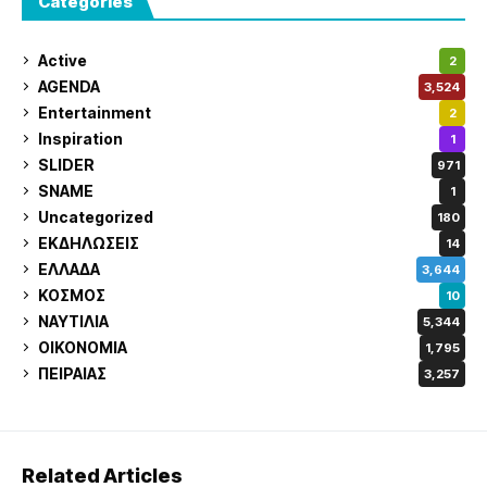
Categories
Active
2
AGENDA
3,524
Entertainment
2
Inspiration
1
SLIDER
971
SNAME
1
Uncategorized
180
ΕΚΔΗΛΩΣΕΙΣ
14
ΕΛΛΑΔΑ
3,644
ΚΟΣΜΟΣ
10
ΝΑΥΤΙΛΙΑ
5,344
ΟΙΚΟΝΟΜΙΑ
1,795
ΠΕΙΡΑΙΑΣ
3,257
Related Articles