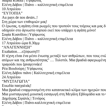
Μαρία Κόκκα | Υψίφωνος
Ελένη Δάβου | Πιάνο – καλλιτεχνική επιμέλεια
10 Απριλίου
“ΕΥΤΟΠΙΑ”
Au pays de nos desirs..!
Στη χώρα των επιθυμιών μας!
Ο έρωτας, η αγάπη είναι ρωγμές που τρυπούν τους τοίχους και μας δ
οδηγούν στο άγνωστο νησιού εκεί που υπάρχει η αγάπη μόνο!
Σοφία Κυανίδου | Υψίφωνος
Ελένη Δάβου | Πιάνο – καλλιτεχνική επιμέλεια
17 Απριλίου ώρα 8.30μμ
“ΑΝΑΓΕΝΝΗΣΗ”
Exaltation….εξύψωση!!!
Η τέχνη είναι ένα μέσο ένωσης μεταξύ των ανθρώπων, που τους ενών
ατόμων και της ανθρωπότητας” … Τολστόι. Μια βραδιά αφιερωμέν
τραγούδι που ξαναγεννάει!
Ρέα Βουδούρη | Υψίφωνος
Ελένη Δάβου πιάνο | Καλλιτεχνική επιμέλεια
24 Απριλίου
“ΜΥΣΤΑΓΩΓΙA”
Ευωδία πασχαλιάς!
Μια βραδυά εναρμονισμένη στο κατανυκτικό κλίμα των ημερών που
Μια μυσταγωγική μουσική εισαγωγή στη Μεγάλη Εβδομάδα και το Θ
Δημήτρης Σιγαλός | Tενόρος
Ελένη Δάβου | Πιάνο-καλλιτεχνική επιμέλεια