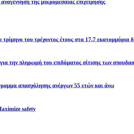
 αναγέννηση της μικρομεσαίας επιχείρησης
το τρίμηνο του τρέχοντος έτους στα 17,7 εκατομμύρια 
για την πληρωμή του επιδόματος σίτισης των σπουδα
όγραμμα απασχόλησης ανέργων 55 ετών και άνω
ximize safety