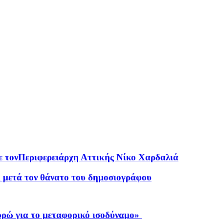
 τονΠεριφερειάρχη Αττικής Νίκο Χαρδαλιά
 μετά τον θάνατο του δημοσιογράφου
υρώ για το μεταφορικό ισοδύναμο»