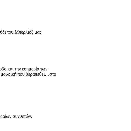
ούδι του Μπερλιόζ μας
οδο και την ευημερία των
ν μουσική που θεραπεύει…στο
υδαίων συνθετών.