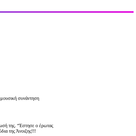
ς μουσική συνάντηση
ωσή της. “Έστησε ο έρωτας
δια της Άνοιξης!!!