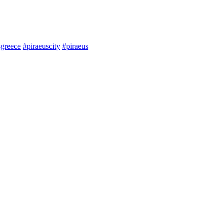
sgreece
#piraeuscity
#piraeus