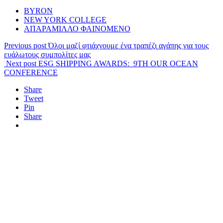
BYRON
NEW YORK COLLEGE
ΑΠΑΡΑΜΙΛΛΟ ΦΑΙΝΟΜΕΝΟ
Previous post
Όλοι μαζί φτιάχνουμε ένα τραπέζι αγάπης για τους
ευάλωτους συμπολίτες μας
Next post
ESG SHIPPING AWARDS: 9TH OUR OCEAN
CONFERENCE
Share
Tweet
Pin
Share