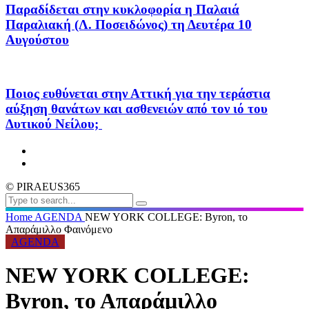
Παραδίδεται στην κυκλοφορία η Παλαιά
Παραλιακή (Λ. Ποσειδώνος) τη Δευτέρα 10
Αυγούστου
Ποιος ευθύνεται στην Αττική για την τεράστια
αύξηση θανάτων και ασθενειών από τον ιό του
Δυτικού Νείλου;
© PIRAEUS365
Home
AGENDA
NEW YORK COLLEGE: Byron, το
Απαράμιλλο Φαινόμενο
AGENDA
NEW YORK COLLEGE:
Byron, το Απαράμιλλο