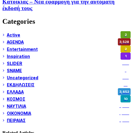
Κατοικίας – Νέα εφαρμογή για την αυτόματη
έκδοσή τους
Categories
Active
2
AGENDA
3,528
Entertainment
2
Inspiration
1
SLIDER
974
SNAME
1
Uncategorized
180
ΕΚΔΗΛΩΣΕΙΣ
14
ΕΛΛΑΔΑ
3,652
ΚΟΣΜΟΣ
10
ΝΑΥΤΙΛΙΑ
5,358
ΟΙΚΟΝΟΜΙΑ
1,800
ΠΕΙΡΑΙΑΣ
3,259
Related Articles