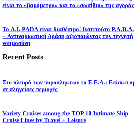
είναι το «βαρόμετρο» και το «σωσίβιο» της αγοράς
Το A.I. PADA είναι διαθέσιμο! Ινστιτούτο P.A.D.A.
– Αντιναρκωτική Δράση αξιοποιώντας την τεχνητή
νοημοσύνη
Recent Posts
Στο πλευρό των πυρόπληκτων το Ε.Ε.Α.: Επίσκεψη
σε πληγείσες περιοχές
Variety Cruises among the TOP 10 Intimate-Ship
Cruise Lines by Travel + Leisure