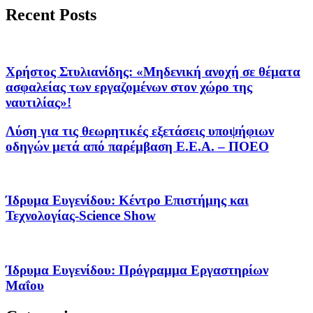
Recent Posts
Χρήστος Στυλιανίδης: «Μηδενική ανοχή σε θέματα
ασφαλείας των εργαζομένων στον χώρο της
ναυτιλίας»!
Λύση για τις θεωρητικές εξετάσεις υποψήφιων
οδηγών μετά από παρέμβαση Ε.Ε.Α. – ΠΟΕΟ
Ίδρυμα Ευγενίδου: Κέντρο Επιστήμης και
Τεχνολογίας-Science Show
Ίδρυμα Ευγενίδου: Πρόγραμμα Εργαστηρίων
Μαΐου