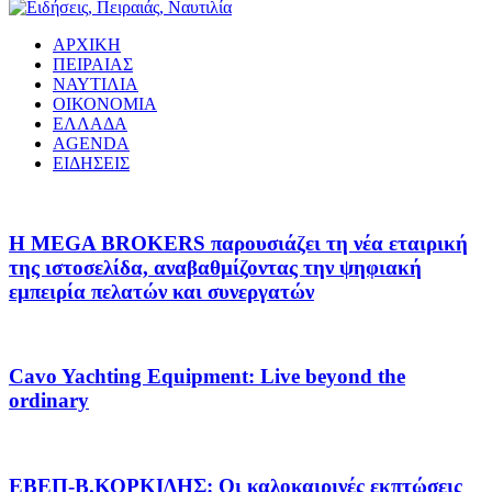
ΑΡΧΙΚΗ
ΠΕΙΡΑΙΑΣ
ΝΑΥΤΙΛΙΑ
ΟΙΚΟΝΟΜΙΑ
ΕΛΛΑΔΑ
AGENDA
ΕΙΔΗΣΕΙΣ
Η MEGA BROKERS παρουσιάζει τη νέα εταιρική
της ιστοσελίδα, αναβαθμίζοντας την ψηφιακή
εμπειρία πελατών και συνεργατών
Cavo Yachting Equipment: Live beyond the
ordinary
EΒΕΠ-Β.ΚΟΡΚΙΔΗΣ: Οι καλοκαιρινές εκπτώσεις