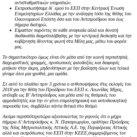
αντισταθμιστικών υπηρεσιών.
Εκπροσωπήσαμε δι΄ εμού το ΕΕΠ στην Κεντρική Ένωση
Επιμελητηρίων Ελλάδας με την ανάληψη τόσο της θέσης του
Οικονομικού Επόπτη όσο και του Αντιπροέδρου που έως
σήμερα διατηρώ.
Είμασταν παρόντες σε κάθε αναγκαία αλλά και δυνατή
διαδικασία διαμεσολάβησης με την κεντρική διοίκηση και την
κυβέρνηση δίνοντας φωνή στα Μέλη μας, μέσω του φορέα
μας.
Το σημαντικότερο όμως είναι ότι μέσα από την κοινή περπατησιά,
διαχωριστικές γραμμές, προσωπικές φιλοδοξίες και διαφορές
μπήκαν στην άκρη, μηδενίστηκαν με την βούληση όλων και τελικά
γίναμε όλοι μια γροθιά, μια ομάδα.
Σε αυτό το πλαίσιο πριν 3 χρόνια ο ανθυποψήφιος στις εκλογές του
2018 για την θέση του Προέδρου του ΕΕΠ κ. Λεωνίδας Μίχας,
ανέλαβε ως Β’ Αντιπρόεδρος και μέσα από τις θεσμικές του
αρμοδιότητές και την εν γένει επιμελητηριακή και αυτοδιοικητική
παρουσία του, συμβάλλει πάντα θετικά στο θεσμό.
Ακόμα περισσότεροτώρα αξιοποιώντας το γεγονός ότι ο μέχρι
σήμερα Α’ Αντιπρόεδρος κ. Ν. Παπαγεωργίου, ορίστηκε Πρόεδρος
της Νέας Μητροπολιτικής Αττικής Α.Ε. της Περιφέρειας Αττικής
αλλά και εκπρόσωπος του ΕΕΠ στην ΚΕΕΕ,συμμεριζόμενος τον