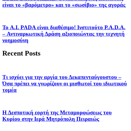
είναι το «βαρόμετρο» και το «σωσίβιο» της αγοράς
Το A.I. PADA είναι διαθέσιμο! Ινστιτούτο P.A.D.A.
– Αντιναρκωτική Δράση αξιοποιώντας την τεχνητή
νοημοσύνη
Recent Posts
Τι ισχύει για την αργία του Δεκαπενταύγουστου –
Όσα πρέπει να γνωρίζουν οι μισθωτοί του ιδιωτικού
τομέα
Η Δεσποτική εορτή της Μεταμορφώσεως του
Κυρίου στην Ιερά Μητρόπολη Πειραιώς