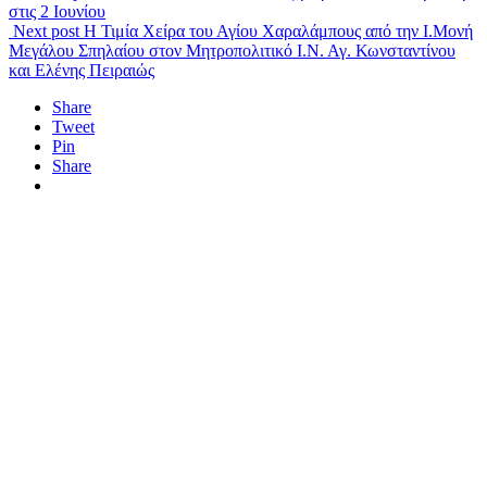
στις 2 Ιουνίου
Next post
Η Τιμία Χείρα του Αγίου Χαραλάμπους από την Ι.Μονή
Μεγάλου Σπηλαίου στον Μητροπολιτικό Ι.Ν. Αγ. Κωνσταντίνου
και Ελένης Πειραιώς
Share
Tweet
Pin
Share