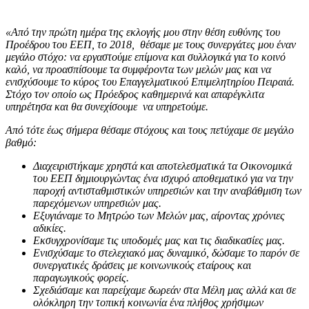
«Από την πρώτη ημέρα της εκλογής μου στην θέση ευθύνης του
Προέδρου του ΕΕΠ, το 2018, θέσαμε με τους συνεργάτες μου έναν
μεγάλο στόχο: να εργαστούμε επίμονα και συλλογικά για το κοινό
καλό, να προασπίσουμε τα συμφέροντα των μελών μας και να
ενισχύσουμε το κύρος του Επαγγελματικού Επιμελητηρίου Πειραιά.
Στόχο τον οποίο ως Πρόεδρος καθημερινά και απαρέγκλιτα
υπηρέτησα και θα συνεχίσουμε να υπηρετούμε.
Από τότε έως σήμερα θέσαμε στόχους και τους πετύχαμε σε μεγάλο
βαθμό:
Διαχειριστήκαμε χρηστά και αποτελεσματικά τα Οικονομικά
του ΕΕΠ δημιουργώντας ένα ισχυρό αποθεματικό για να την
παροχή αντισταθμιστικών υπηρεσιών και την αναβάθμιση των
παρεχόμενων υπηρεσιών μας.
Εξυγιάναμε το Μητρώο των Μελών μας, αίροντας χρόνιες
αδικίες.
Εκσυγχρονίσαμε τις υποδομές μας και τις διαδικασίες μας.
Ενισχύσαμε το στελεχιακό μας δυναμικό, δώσαμε το παρόν σε
συνεργατικές δράσεις με κοινωνικούς εταίρους και
παραγωγικούς φορείς.
Σχεδιάσαμε και παρείχαμε δωρεάν στα Μέλη μας αλλά και σε
ολόκληρη την τοπική κοινωνία ένα πλήθος χρήσιμων