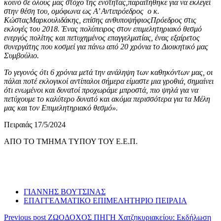
κοινό σε όλους μας στόχο της ενότητας,παραιτήθηκε για να εκλεγεί
στην θέση του, ομόφωνα ως Α’ Αντιπρόεδρος ο κ.
ΚώσταςΜαρκουλιδάκης, επίσης ανθυποψήφιοςΠρόεδρος στις
εκλογές του 2018. Ένας πολύπειρος στον επιμελητηριακό θεσμό
ενεργός πολίτης και πετυχημένος επαγγελματίας, ένας εξαίρετος
συνεργάτης που κοσμεί για πάνω από 20 χρόνια το Διοικητικό μας
Συμβούλιο.
Το γεγονός ότι 6 χρόνια μετά την ανάληψη των καθηκόντων μας, οι
πάλαι ποτέ εκλογικοί αντίπαλοι σήμερα είμαστε μια γροθιά, σημαίνει
ότι ενωμένοι και δυνατοί προχωράμε μπροστά, πιο ψηλά για να
πετύχουμε το καλύτερο δυνατό και ακόμα περισσότερα για τα Μέλη
μας και τον Επιμελητηριακό θεσμό».
Πειραιάς 17/5/2024
ΑΠΟ ΤΟ ΤΜΗΜΑ ΤΥΠΟΥ ΤΟΥ Ε.Ε.Π.
ΓΙΑΝΝΗΣ ΒΟΥΤΣΙΝΑΣ
ΕΠΑΓΓΕΛΜΑΤΙΚΟ ΕΠΙΜΕΛΗΤΗΡΙΟ ΠΕΙΡΑΙΑ
Previous post
ΖΩΟΔΟΧΟΣ ΠΗΓΗ Χατζηκυριακείου: Εκδήλωση