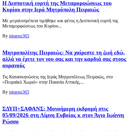
Η Δεσποτική εορτή της Μεταμορφώσεως του
Κυρίου στην Ιερά Μητρόπολη Πειραιώς
Με μεγαλοπρέπεια τιμήθηκε και φέτος η Δεσποτική εορτή της
Μεταμορφώσεως του Κυρίου...
By
piraeus365
Μητροπολίτης Πειραιώς: Να χαίρεστε τη ζωή εδώ,
αλλά να έχετε τον νου σας και την καρδιά σας στους
ουρανούς
Τις Κατασκηνώσεις της Ιεράς Μητροπόλεως Πειραιώς, στο
«Πειραϊκό Χωριό» στην Παιανία Αττικής,...
By
piraeus365
ΣΔΥΠ+ΣΑΦΑΝΣ: Μονοήμερη εκδρομή στις
05/09/2026 στη Λίμνη Ευβοίας κ στον Άγιο Ιωάννη
Ρώσσο