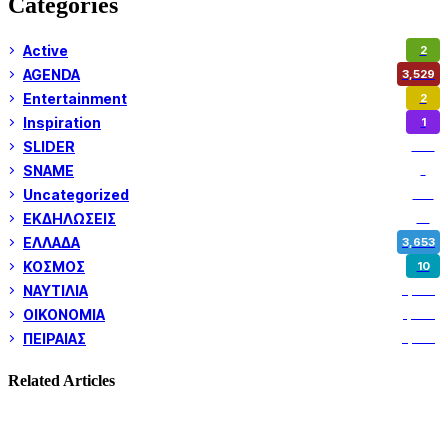
Categories
Active
2
AGENDA
3,529
Entertainment
2
Inspiration
1
SLIDER
974
SNAME
1
Uncategorized
180
ΕΚΔΗΛΩΣΕΙΣ
14
ΕΛΛΑΔΑ
3,653
ΚΟΣΜΟΣ
10
ΝΑΥΤΙΛΙΑ
5,362
ΟΙΚΟΝΟΜΙΑ
1,802
ΠΕΙΡΑΙΑΣ
3,262
Related Articles