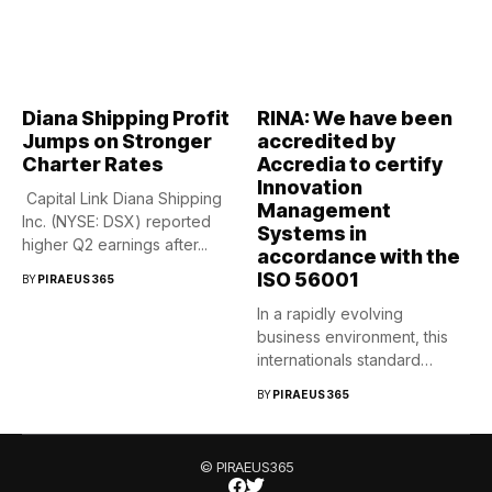
Diana Shipping Profit
RINA: We have been
Jumps on Stronger
accredited by
Charter Rates
Accredia to certify
Innovation
Capital Link Diana Shipping
Management
Inc. (NYSE: DSX) reported
Systems in
higher Q2 earnings after...
accordance with the
ISO 56001
BY
PIRAEUS365
In a rapidly evolving
business environment, this
internationals standard
provides a structured...
BY
PIRAEUS365
© PIRAEUS365