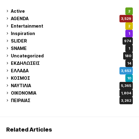
Active
2
AGENDA
3,529
Entertainment
2
Inspiration
1
SLIDER
974
SNAME
1
Uncategorized
180
ΕΚΔΗΛΩΣΕΙΣ
14
ΕΛΛΑΔΑ
3,653
ΚΟΣΜΟΣ
10
ΝΑΥΤΙΛΙΑ
5,365
ΟΙΚΟΝΟΜΙΑ
1,804
ΠΕΙΡΑΙΑΣ
3,262
Related Articles