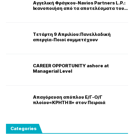
Αγγελική Φράγκου-Navios Partners L.P.:
Ικανοποιήση από τα αποτελέσματα του
γ΄τριμήνου-καθαρά κέρδη $89.8 εκατ.
Τετάρτη 9 Απριλίου:Πανελλαδική
απεργία-Ποιοί συμμετέχουν
CAREER OPPORTUNITY ashore at
Managerial Level
Απαγόρευση απόπλου Ε/Γ-Ο/Γ
πλοίου«ΚΡΗΤΗ ΙΙ» στον Πειραιά
Categories