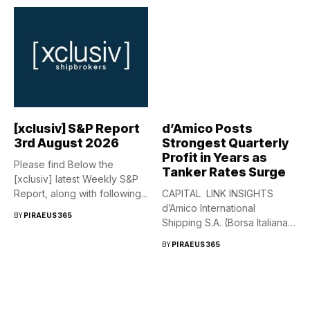
[xclusiv] S&P Report
d’Amico Posts
3rd August 2026
Strongest Quarterly
Profit in Years as
Please find Below the
Tanker Rates Surge
[xclusiv] latest Weekly S&P
Report, along with following...
CAPITAL LINK INSIGHTS
d’Amico International
BY
PIRAEUS365
Shipping S.A. (Borsa Italiana:
DIS) more than...
BY
PIRAEUS365