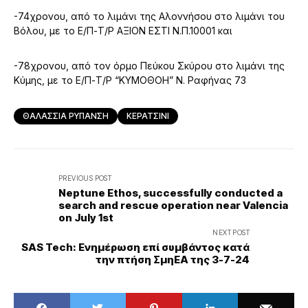
-74χρονου, από το λιμάνι της Αλοννήσου στο λιμάνι του
Βόλου, με το Ε/Π-Τ/Ρ ΑΞΙΟΝ ΕΣΤΙ Ν.Π.10001 και
-78χρονου, από τον όρμο Πεύκου Σκύρου στο λιμάνι της
Κύμης, με το Ε/Π-Τ/Ρ “ΚΥΜΟΘΟΗ” N. Ραφήνας 73
ΘΑΛΑΣΣΙΑ ΡΥΠΑΝΣΗ
ΚΕΡΑΤΣΙΝΙ
PREVIOUS POST
Neptune Ethos, successfully conducted a
search and rescue operation near Valencia
on July 1st
NEXT POST
SAS Tech: Ενημέρωση επί συμβάντος κατά
την πτήση ΣμηΕΑ της 3-7-24