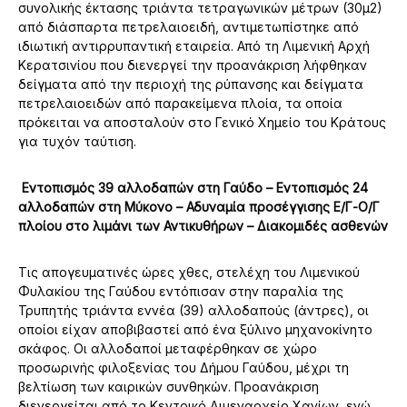
συνολικής έκτασης τριάντα τετραγωνικών μέτρων (30μ2)
από διάσπαρτα πετρελαιοειδή, αντιμετωπίστηκε από
ιδιωτική αντιρρυπαντική εταιρεία. Από τη Λιμενική Αρχή
Κερατσινίου που διενεργεί την προανάκριση λήφθηκαν
δείγματα από την περιοχή της ρύπανσης και δείγματα
πετρελαιοειδών από παρακείμενα πλοία, τα οποία
πρόκειται να αποσταλούν στο Γενικό Χημείο του Κράτους
για τυχόν ταύτιση.
Εντοπισμός 39 αλλοδαπών στη Γαύδο – Εντοπισμός 24
αλλοδαπών στη Μύκονο – Αδυναμία προσέγγισης Ε/Γ-Ο/Γ
πλοίου στο λιμάνι των Αντικυθήρων – Διακομιδές ασθενών
Τις απογευματινές ώρες χθες, στελέχη του Λιμενικού
Φυλακίου της Γαύδου εντόπισαν στην παραλία της
Τρυπητής τριάντα εννέα (39) αλλοδαπούς (άντρες), οι
οποίοι είχαν αποβιβαστεί από ένα ξύλινο μηχανοκίνητο
σκάφος. Οι αλλοδαποί μεταφέρθηκαν σε χώρο
προσωρινής φιλοξενίας του Δήμου Γαύδου, μέχρι τη
βελτίωση των καιρικών συνθηκών. Προανάκριση
διενεργείται από το Κεντρικό Λιμεναρχείο Χανίων, ενώ