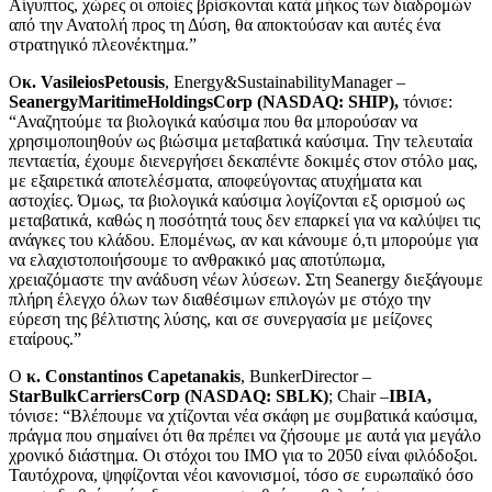
Αίγυπτος, χώρες οι οποίες βρίσκονται κατά μήκος των διαδρομών
από την Ανατολή προς τη Δύση, θα αποκτούσαν και αυτές ένα
στρατηγικό πλεονέκτημα.”
O
κ.
VasileiosPetousis
, Energy&SustainabilityManager –
SeanergyMaritimeHoldingsCorp
(
NASDAQ
:
SHIP
),
τόνισε:
“Αναζητούμε τα βιολογικά καύσιμα που θα μπορούσαν να
χρησιμοποιηθούν ως βιώσιμα μεταβατικά καύσιμα. Την τελευταία
πενταετία, έχουμε διενεργήσει δεκαπέντε δοκιμές στον στόλο μας,
με εξαιρετικά αποτελέσματα, αποφεύγοντας ατυχήματα και
αστοχίες. Όμως, τα βιολογικά καύσιμα λογίζονται εξ ορισμού ως
μεταβατικά, καθώς η ποσότητά τους δεν επαρκεί για να καλύψει τις
ανάγκες του κλάδου. Επομένως, αν και κάνουμε ό,τι μπορούμε για
να ελαχιστοποιήσουμε το ανθρακικό μας αποτύπωμα,
χρειαζόμαστε την ανάδυση νέων λύσεων. Στη Seanergy διεξάγουμε
πλήρη έλεγχο όλων των διαθέσιμων επιλογών με στόχο την
εύρεση της βέλτιστης λύσης, και σε συνεργασία με μείζονες
εταίρους.”
O
κ.
Constantinos Capetanakis
, BunkerDirector –
StarBulkCarriersCorp
(
NASDAQ
:
SBLK
)
; Chair –
IBIA
,
τόνισε: “Βλέπουμε να χτίζονται νέα σκάφη με συμβατικά καύσιμα,
πράγμα που σημαίνει ότι θα πρέπει να ζήσουμε με αυτά για μεγάλο
χρονικό διάστημα. Οι στόχοι του ΙΜΟ για το 2050 είναι φιλόδοξοι.
Ταυτόχρονα, ψηφίζονται νέοι κανονισμοί, τόσο σε ευρωπαϊκό όσο