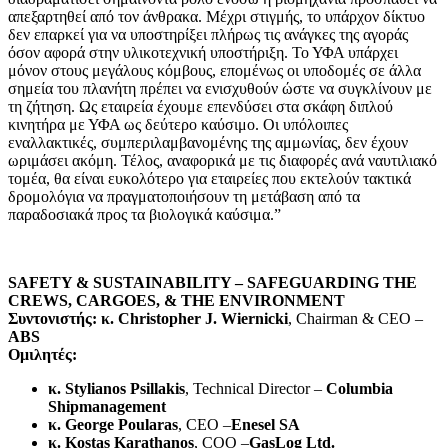
απεξαρτηθεί από τον άνθρακα. Μέχρι στιγμής, το υπάρχον δίκτυο
δεν επαρκεί για να υποστηρίξει πλήρως τις ανάγκες της αγοράς
όσον αφορά στην υλικοτεχνική υποστήριξη. Το ΥΦΑ υπάρχει
μόνον στους μεγάλους κόμβους, επομένως οι υποδομές σε άλλα
σημεία του πλανήτη πρέπει να ενισχυθούν ώστε να συγκλίνουν με
τη ζήτηση. Ως εταιρεία έχουμε επενδύσει στα σκάφη διπλού
κινητήρα με ΥΦΑ ως δεύτερο καύσιμο. Οι υπόλοιπες
εναλλακτικές, συμπεριλαμβανομένης της αμμωνίας, δεν έχουν
ωριμάσει ακόμη. Τέλος, αναφορικά με τις διαφορές ανά ναυτιλιακό
τομέα, θα είναι ευκολότερο για εταιρείες που εκτελούν τακτικά
δρομολόγια να πραγματοποιήσουν τη μετάβαση από τα
παραδοσιακά προς τα βιολογικά καύσιμα.”
SAFETY & SUSTAINABILITY – SAFEGUARDING THE
CREWS, CARGOES, & THE ENVIRONMENT
Συντονιστής: κ. Christopher J. Wiernicki
, Chairman & CEO –
ABS
Ομιλητές:
κ. Stylianos Psillakis
, Technical Director –
Columbia
Shipmanagement
κ. George Poularas
, CEO –
Enesel SA
κ
. Kostas Karathanos
, COO –
GasLog Ltd.