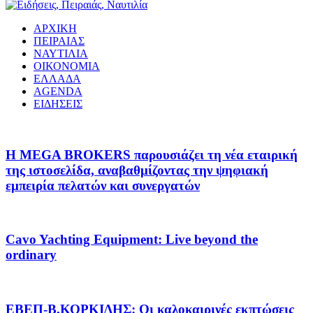
ΑΡΧΙΚΗ
ΠΕΙΡΑΙΑΣ
ΝΑΥΤΙΛΙΑ
ΟΙΚΟΝΟΜΙΑ
ΕΛΛΑΔΑ
AGENDA
ΕΙΔΗΣΕΙΣ
Η MEGA BROKERS παρουσιάζει τη νέα εταιρική
της ιστοσελίδα, αναβαθμίζοντας την ψηφιακή
εμπειρία πελατών και συνεργατών
Cavo Yachting Equipment: Live beyond the
ordinary
EΒΕΠ-Β.ΚΟΡΚΙΔΗΣ: Οι καλοκαιρινές εκπτώσεις