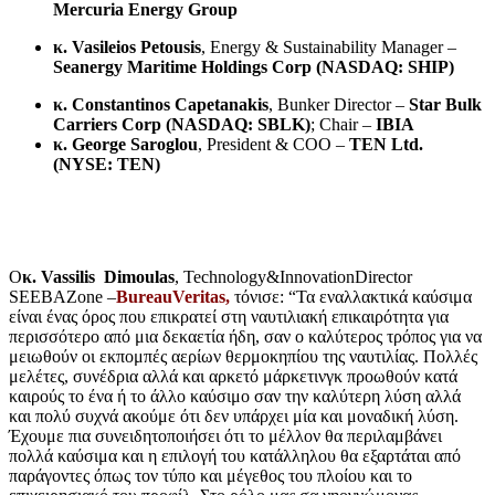
Mercuria Energy Group
κ
. Vasileios Petousis
, Energy & Sustainability Manager –
Seanergy Maritime Holdings Corp (NASDAQ: SHIP)
κ. Constantinos Capetanakis
, Bunker Director –
Star Bulk
Carriers Corp (NASDAQ: SBLK)
; Chair –
IBIA
κ. George Saroglou
, President & COO –
TEN Ltd.
(NYSE: TEN)
O
κ.
Vassilis Dimoulas
, Technology&InnovationDirector
SEEBAZone –
BureauVeritas
,
τόνισε: “Τα εναλλακτικά καύσιμα
είναι ένας όρος που επικρατεί στη ναυτιλιακή επικαιρότητα για
περισσότερο από μια δεκαετία ήδη, σαν ο καλύτερος τρόπος για να
μειωθούν οι εκπομπές αερίων θερμοκηπίου της ναυτιλίας. Πολλές
μελέτες, συνέδρια αλλά και αρκετό μάρκετινγκ προωθούν κατά
καιρούς το ένα ή το άλλο καύσιμο σαν την καλύτερη λύση αλλά
και πολύ συχνά ακούμε ότι δεν υπάρχει μία και μοναδική λύση.
Έχουμε πια συνειδητοποιήσει ότι το μέλλον θα περιλαμβάνει
πολλά καύσιμα και η επιλογή του κατάλληλου θα εξαρτάται από
παράγοντες όπως τον τύπο και μέγεθος του πλοίου και το