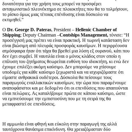
δυνατότητα για την χρήση τους μπορεί να προσφέρει
ανταγωνιστικό πλεονέκτημα σε πλοιοκτήτες που θα το τολμήσουν,
το ρίσκο όμως μιας τέτοιας επένδυσης είναι δύσκολο να
εκτιμηθεί.”
O
Dr. George D. Pateras
, President –
Hellenic Chamber of
Shipping
; Deputy Chairman –
Contships Management,
τόνισε: “Η
προσέγγισή μας πρέπει να είναι πρακτική. Η τωρινή κατάσταση δεν
είναι βιώσιμη από πλευράς προσφοράς καυσίμων. Η περιρρέουσα
ατμόσφαιρα ήταν ότι τάχα θα βρεθεί μια λύση εξ ουρανού, κάτι που
δεν έχει συμβεί. Η ναυτιλία είναι ο μόνος κλάδος στον οποίο η
επίλυση του ζητήματος θεωρείται ευθύνη του ιδιοκτήτη, κι ενώ δεν
έχουμε επιλέξει ακόμη καύσιμο. Δεν μπορούμε να χτίσουμε
υποδομές για κάθε καύσιμο ξεχωριστά και να ισχυριζόμαστε ότι
είμαστε ανθρακικά ουδέτεροι. Δύσκολα θα πείσουμε τους
παραγωγούς εναλλακτικών καυσίμων, την ώρα που παραμένουμε
αναποφάσιστοι και με δεδομένο ότι οι επενδύσεις που απαιτούνται
είναι πελώριες. Ας καταλήξουμε πρώτα σε κάποιο καύσιμο, ώστε
να εμπνεύσουμε την εμπιστοσύνη που με τη σειρά της θα
μεταφραστεί σε επενδύσεις.
Η αμμωνία είναι φθηνή και εύκολη στην παραγωγή της αλλά
ταυτόχρονα θανάσιμα επικίνδυνη. Θα χρειαζόμασταν δύο