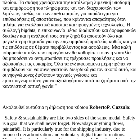
πλοίου. Τα σκάφη χρειάζονται την κατάλληλη λιμενική υποδομή
και επιμόρφωση του πληρώματος και των διαχειριστών των
λιμένων, καθώς και των επιθεωρητών, για παράδειγμα για
επιθεωρήσεις εξ αποστάσεως, που κρίνονται απαραίτητες όταν
μιλάμε για εναλλακτικά καύσιμα και προηγμένες τεχνολογίες. Η
συλλογή bigdata, η επικοινωνία μέσω διαδικτύου και δορυφορικών
δικτύων και η ανάλυσή τους στην ξηρά θα αποκτούν όλο και
μεγαλύτερη σημασία για την επιχειρησιακή αριστεία, καθώς και για
τις επιδόσεις σε θέματα περιβάλλοντος και ασφάλειας. Μια καλή
ισορροπία αυτών των παραγόντων θα καθορίσει το αν η ναυτιλία
θα μπορέσει να αντιμετωπίσει τις τρέχουσες προκλήσεις και να
αξιοποιήσει τις ευκαιρίες. Όλα τα ενδιαφερόμενα μέρη πρέπει να
συμβάλουν και να συνεργαστούν διεξοδικά για τον σκοπό αυτό, και
οι νηογνώμονες διαθέτουν τεχνικές γνώσεις και
εμπειρογνωμοσύνη για να αξιολογήσουν αυτά τα ζητήματα από την
κανονιστική οπτική γωνία.”
Ακολουθεί αυτούσια η δήλωση του κύριου
RobertoP
.
Cazzulo
:
“Safety & sustainability are like two sides of the same medal. Safety
is a goal that we shall never forget. Nowadays anything flows,
pántarhêi. It is particularly true for the shipping industry, due to
imposed decarbonization and voluntary digital transformations.