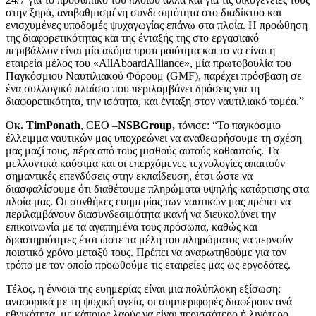
στην ξηρά, αναβαθμισμένη συνδεσιμότητα στο διαδίκτυο και
ενισχυμένες υποδομές ψυχαγωγίας επάνω στα πλοία. Η προώθηση
της διαφορετικότητας και της ένταξής της στο εργασιακό
περιβάλλον είναι μία ακόμα προτεραιότητα και το να είναι η
εταιρεία μέλος του «AllAboardAlliance», μία πρωτοβουλία του
Παγκόσμιου Ναυτιλιακού Φόρουμ (GMF), παρέχει πρόσβαση σε
ένα συλλογικό πλαίσιο που περιλαμβάνει δράσεις για τη
διαφορετικότητα, την ισότητα, και ένταξη στον ναυτιλιακό τομέα.”
O
κ.
TimPonath
, CEO –
NSBGroup
,
τόνισε: “Το παγκόσμιο
έλλειμμα ναυτικών μας υποχρεώνει να αναθεωρήσουμε τη σχέση
μας μαζί τους, πέρα από τους μισθούς αυτούς καθαυτούς. Τα
μελλοντικά καύσιμα και οι επερχόμενες τεχνολογίες απαιτούν
σημαντικές επενδύσεις στην εκπαίδευση, έτσι ώστε να
διασφαλίσουμε ότι διαθέτουμε πληρώματα υψηλής κατάρτισης στα
πλοία μας. Οι συνθήκες ευημερίας των ναυτικών μας πρέπει να
περιλαμβάνουν διασυνδεσιμότητα ικανή να διευκολύνει την
επικοινωνία με τα αγαπημένα τους πρόσωπα, καθώς και
δραστηριότητες έτσι ώστε τα μέλη του πληρώματος να περνούν
ποιοτικό χρόνο μεταξύ τους. Πρέπει να αναρωτηθούμε για τον
τρόπο με τον οποίο προωθούμε τις εταιρείες μας ως εργοδότες.
Τέλος, η έννοια της ευημερίας είναι μια πολύπλοκη εξίσωση:
αναφορικά με τη ψυχική υγεία, οι συμπεριφορές διαφέρουν ανά
εθνικότητα, με κάποιος λαούς να είναι περισσότερο ή λιγότερο