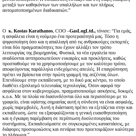
μεταξύ των καθηκόντων των υπαλλήλων και των πλήρως
αυτοματοποιημένων διαδικασιών.”
O
κ.
Kostas Karathanos
, COO –
GasLogLtd
.,
τόνισε: “Για εμάς,
η ασφάλεια είναι η νούμερο ένα προτεραιότητά μας. Τόσο η
ψηφιοποίηση όσο και η απαλλαγή από τις ανθρακούχες εκπομπές
είναι δύο πραγματικότητες που έχουν αλλάξει τον τρόπο
λειτουργίας της βιομηχανίας. Φυσικά, τα νέα εργαλεία που
αναδύονται αντιπροσωπεύουν ευκαιρίες και προκλήσεις, καθώς
προσπαθούμε να τα χρησιμοποιήσουμε με τον καλύτερο τρόπο,
αποφεύγοντας παράλληλα ενδεχόμενες απειλές. Η επαγρύπνηση
πρέπει να βρίσκεται στην πρώτη γραμμή της ατζέντας όλων.
Επενδύουμε στην εκπαίδευση, με το δικό μας κέντρο, το οποίο
διαθέτει εξοπλισμό τελευταίας τεχνολογίας. Όσον αφορά την
ασφάλεια στον κυβερνοχώρο, πραγματοποιούμε ασκήσεις, δοκιμές
κ.ο.κ. Με τα πλοία να διασυνδέονται όλο και περισσότερο με το
γραφείο, είναι υψίστης σημασίας αυτή η σύνδεση να είναι ασφαλής,
χωρίς παρεμβολές. Αυτή η διάσταση πρέπει να εξετάζεται στην και
εκπαίδευση, ώστε να εξασφαλίζονται η γενική ευαισθητοποίηση
και η έγκαιρη παρέμβαση σε περίπτωση δυσλειτουργίας του
συστήματος. Εκπαιδευόμαστε σε συγκεκριμένες καταστάσεις, με
διάφορες προσομοιώσεις και σενάρια που προετοιμάζουν καλύτερα
το πλήρωμα.”