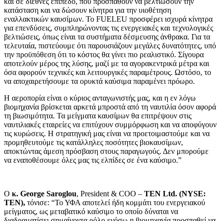
και σε διεθνές επίπεδο, που προσπαθούν να βελτιώσουν την
κατάσταση και να δώσουν κίνητρα για την υιοθέτηση
εναλλακτικών καυσίμων. Το FUELEU προσφέρει ισχυρά κίνητρα
για επενδύσεις, συμπληρώνοντας τις ενεργειακές και τεχνολογικές
βελτιώσεις, όπως είναι τα συστήματα δέσμευσης άνθρακα. Για τα
τελευταία, πιστεύουμε ότι παρουσιάζουν μεγάλες δυνατότητες, υπό
την προϋπόθεση ότι το κόστος θα γίνει πιο ρεαλιστικό. Σίγουρα
αποτελούν μέρος της λύσης, μαζί με τα αγορακεντρικά μέτρα και
όσα αφορούν τεχνικές και λειτουργικές παραμέτρους. Ωστόσο, το
να αποχαιρετήσουμε τα ορυκτά καύσιμα παραμένει πρόωρο.
Η αεροπορία είναι ο κύριος ανταγωνιστής μας, και η εν λόγω
βιομηχανία βρίσκεται αρκετά μπροστά από τη ναυτιλία όσον αφορά
τη βιωσιμότητα. Τα μείγματα καυσίμων θα επιτρέψουν στις
ναυτιλιακές εταιρείες να επιτύχουν συμμόρφωση και να αποφύγουν
τις κυρώσεις. Η στρατηγική μας είναι να προετοιμαστούμε και να
προμηθευτούμε τις κατάλληλες ποσότητες βιοκαυσίμων,
αποκτώντας άμεση πρόσβαση στους παραγωγούς. Δεν μπορούμε
να εναποθέσουμε όλες μας τις ελπίδες σε ένα καύσιμο.”
O
κ. George Saroglou
, President & COO –
TEN Ltd.
(
NYSE
:
TEN
),
τόνισε: “Το ΥΦΑ αποτελεί ήδη κομμάτι του ενεργειακού
μείγματος, ως μεταβατικό καύσιμο το οποίο δύναται να
διαδραματίσει σημαίνοντα ρόλο ενόσω η βιομηχανία προσπαθεί να