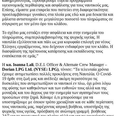
καθημερινότητας. Προσφέρουμε ευρεία προγράμματα
υγειονομικής περίθαλψης και ασφάλισης για τους ναυτικούς μας.
Επίσης, είμαστε μια εταιρεία που πιστεύει στη διαφορετικότητα:
προσλαμβάνουμε γυναίκες στα πλοία μας εδώ και μια δεκαετία και
μάλιστα αντιστοιχούν σε μεγαλύτερο ποσοστό του πληρώματος σε
σύγκριση με τον μέσο όρο του κλάδου.
Το σχέδιο μας εστιάζει στην ασφάλεια και στην ευημερία του
πληρώματος, συμπεριλαμβανομένης της ψυχικής υγείας. Η
ναυτιλία εξελίσσεται και πάλι ως μια κορυφαία επιλογή για νέους
Έλληνες εργαζόμενους, που δείχνουν ενδιαφέρον για τον κλάδο. Η
διασφάλιση της πρέπουσας κατάρτισης και εκπαίδευσης τους
εναπόκειται σε εμάς.”
H
κα. Ioanna Lali
, D.E.I. Officer & Alternate Crew Manager –
Dorian LPG Ltd.
(
NYSE
:
LPG
)
, τόνισε: “Τα τελευταία χρόνια
έχουμε αντιμετωπίσει πολλές προκλήσεις στη Ναυτιλία. Ο Covid-
19 ήρθε στη ζωή μας και ανέδειξε ακόμη περισσότερο τις
δυσκολίες που αντιμετωπίζουν οι ναυτικοί εν πλω, όχι μόνο λόγω
της φύσης των καθηκόντων και των ευθυνών τους αλλά και της
μοναξιάς και του άγχους για την ευημερία των αγαπημένων τους
προσώπων στην ξηρά. Κάναμε ό,τι μπορούσαμε για να
υποστηρίξουμε με όποιον τρόπο χρειαζόταν και σε κάθε περίσταση
τους ναυτικούς μας, παρέχοντας ιατρική βοήθεια, υποστήριξη της
ψυχικής τους υγείας, πρόσβαση σε ανώνυμη γραμμή βοήθειας
24/7 για το προσωπικό του πλοίου αλλά και για τις οικογένειές τους