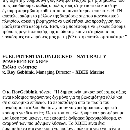
της τεχνητής νοημοσύνης ως κίνητρο ενίσχυσης της σημασίας που
τους αποδίδουμε, καθώς ο ρόλος τους στην εποπτεία και στην
έγκαιρη παρέμβαση καθίσταται σημαντικότερος από ποτέ. Η ΤΝ
αποτελεί ακόμη το μέλλον της διαμόρφωσης του κανονιστικού
πλαισίου, αρκεί η βιομηχανία να υιοθετήσει μια προσέγγιση που
βασίζεται στα δεδομένα. Έτσι, θα μπορέσουμε να ξεκλειδώσουμε
τρόπους μεγιστοποίησης της απόδοσης και να στηρίξουμε τις
παγκόσμιες επιχειρήσεις μας με τη βέλτιστη αποτελεσματικότητα.”
FUEL POTENTIAL UNLOCKED – NATURALLY
POWERED BY XBEE
Σχόλια ενότητας
:
κ. Roy Gebbink
, Managing Director –
XBEE Marine
O
κ.
RoyGebbink
, τόνισε: “Η δημιουργία μακροπρόθεσμης αξίας
είναι κρίσιμος παράγοντας όχι μόνο για τη βιωσιμότητα αλλά και
σε οικονομικό επίπεδο. Τα περισσότερα από τα πλοία του
παγκόσμιου στόλου θα συνεχίσουν να χρησιμοποιούν ορυκτά
καύσιμα για δεκαετίες. Ως εκ τούτου, ελπίζουμε να προσφέρουμε
μια λύση που μειώνει τις εκπομπές άνθρακα βραχυπρόθεσμα, εν
αναμονή των πιο μόνιμων λύσεων. Το XBEE είναι ένα
δοκιμασμένο και εγκεκριμένο προϊόν: πρόκειται για ένα μείγμα