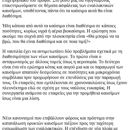
επιχειρησιακό του προφίλ. Στο ρόλο μας σα νηογνώμονας
επικεντρωνόμαστε σε θέματα ασφάλειας των εναλλακτικών
καυσίμων, υποθέτοντας πάντα ότι τα καύσιμα αυτά θα είναι
διαθέσιμα.
Ήδη κάποια από αυτά τα καύσιμα είναι διαθέσιμα σε κάποιες
ποσότητες, κυρίως υγρά ή αέρια βιοκαύσιμα. Η ερώτηση που
ακούμε πιο συχνά από την πλοιοκτησία είναι «Θα μπορώ να τα
βρώ, που θα είναι διαθέσιμα και σε ποια τιμή?»
Η ναυτιλία έχει να αντιμετωπίσει δύο προβλήματα σχετικά με τη
διαθεσιμότητα των νέων καυσίμων. Το πρώτο είναι ο
ανταγωνισμός με άλλους τομείς όπως η αεροπορία. Το δεύτερο
είναι ένα νέο ερώτημα κότας και αυγού μια και οι παραγωγοί των
καυσίμων απαιτούν δεσμεύσεις σε ποσότητες και μακροχρόνια
συμβόλαια πριν προχωρήσουν σε επενδύσεις για την παραγωγή
τους. Οι εταιρείες που εμπλέκονται σε χρονοναυλώσεις ίσως έχουν
πλεονέκτημα εδώ σε σχέση με τους ναύλους ευκαιρίας. Η
συνεργασία ανάμεσα σε εταιρείες για την προμήθεια καυσίμων
ίσως είναι μια λύση.
Νέοι κανονισμοί που επιβάλλουν φόρους και πρόστιμα στην
κατανάλωση ορυκτών καυσίμων πιέζουν προς την ταχύτερη
ενσωμάτωση των εναλλακτικών. Η επένδυση σε νέα πλοία με