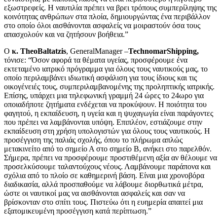
εξωστρεφείς. Η ναυτιλία πρέπει να βρει τρόπους συμπερίληψης της
κοινότητας ανθρώπων στα πλοία, δημιουργώντας ένα περιβάλλον
στο οποίο όλοι αισθάνονται ασφαλείς να μοιραστούν όσα τους
απασχολούν και να ζητήσουν βοήθεια.”
O
κ.
TheoBaltatzis
, GeneralManager –
TechnomarShipping
,
τόνισε: “Όσον αφορά τα θέματα υγείας, προσφέρουμε ένα
εκτεταμένο ιατρικό πρόγραμμα για όλους τους ναυτικούς μας, το
οποίο περιλαμβάνει ιδιωτική ασφάλιση για τους ίδιους και τις
οικογένειές τους, συμπεριλαμβανομένης της προληπτικής ιατρικής.
Επίσης, υπάρχει μια τηλεφωνική γραμμή 24 ώρες το 24ωρο για
οποιαδήποτε ζητήματα ενδέχεται να προκύψουν. Η ποιότητα του
φαγητού, η εκπαίδευση, η υγεία και η ψυχαγωγία είναι παράγοντες
που πρέπει να λαμβάνονται υπόψη. Επιπλέον, εστιάζουμε στην
εκπαίδευση στη χρήση υπολογιστών για όλους τους ναυτικούς. Η
προσέγγιση της παλιάς σχολής, όπου το πλήρωμα απλώς
μετακινείτο από το σημείο Α στο σημείο Β, ανήκει στο παρελθόν.
Σήμερα, πρέπει να προσφέρουμε προστιθέμενη αξία αν θέλουμε να
προσελκύσουμε ταλαντούχους νέους. Λαμβάνουμε παράπονα και
σχόλια από το πλοίο σε καθημερινή βάση. Είναι μια χρονοβόρα
διαδικασία, αλλά προσπαθούμε να λάβουμε διορθωτικά μέτρα,
ώστε οι ναυτικοί μας να αισθάνονται ασφαλείς και σαν να
βρίσκονταν στο σπίτι τους. Πιστεύω ότι η ευημερία απαιτεί μια
εξατομικευμένη προσέγγιση κατά περίπτωση.”