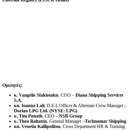
Ομιλητές:
κ. Vangelis Sfakiotakis
, COO –
Diana Shipping Services
S.A.
κα. Ioanna Lali
, D.E.I. Officer & Alternate Crew Manager –
Dorian LPG Ltd. (NYSE: LPG)
κ. Tim Ponath
, CEO –
NSB Group
κ. Theo Baltatzis
, General Manager –
Technomar Shipping
κα. Venetia Kallipolitou
, Cross Department HR & Training