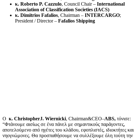
κ. Roberto P. Cazzulo
, Council Chair –
International
Association of Classification Societies (IACS)
κ. Dimitrios Fafalios
, Chairman –
INTERCARGO
;
President / Director –
Fafalios Shipping
O
κ.
ChristopherJ
.
Wiernicki
, Chairman&CEO–
ABS
,
τόνισε:
“Φτάνουμε αισίως σε ένα πάνελ με σημαντικούς παράγοντες,
αποτελούμενο από ηγέτες του κλάδου, εφοπλιστές, ιδιοκτήτες και
νηογνώμονες. Θα προσπαθήσουμε να συλλέξουμε όλη τούτη την