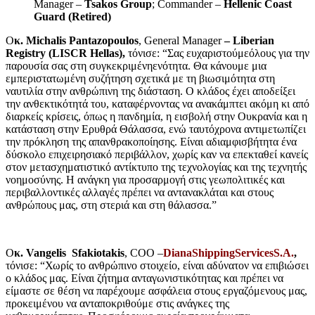
Manager –
Tsakos Group
; Commander –
Hellenic Coast
Guard (Retired)
O
κ. Michalis Pantazopoulos
, General Manager
– Liberian
Registry (LISCR Hellas),
τόνισε: “Σας ευχαριστούμεόλους για την
παρουσία σας στη συγκεκριμένηενότητα. Θα κάνουμε μια
εμπεριστατωμένη συζήτηση σχετικά με τη βιωσιμότητα στη
ναυτιλία στην ανθρώπινη της διάσταση. Ο κλάδος έχει αποδείξει
την ανθεκτικότητά του, καταφέρνοντας να ανακάμπτει ακόμη κι από
διαρκείς κρίσεις, όπως η πανδημία, η εισβολή στην Ουκρανία και η
κατάσταση στην Ερυθρά Θάλασσα, ενώ ταυτόχρονα αντιμετωπίζει
την πρόκληση της απανθρακοποίησης. Είναι αδιαμφισβήτητα ένα
δύσκολο επιχειρησιακό περιβάλλον, χωρίς καν να επεκταθεί κανείς
στον μετασχηματιστικό αντίκτυπο της τεχνολογίας και της τεχνητής
νοημοσύνης. Η ανάγκη για προσαρμογή στις γεωπολιτικές και
περιβαλλοντικές αλλαγές πρέπει να αντανακλάται και στους
ανθρώπους μας, στη στεριά και στη θάλασσα.”
O
κ.
Vangelis Sfakiotakis
, COO –
DianaShippingServicesS.A
.
,
τόνισε: “Χωρίς το ανθρώπινο στοιχείο, είναι αδύνατον να επιβιώσει
ο κλάδος μας. Είναι ζήτημα ανταγωνιστικότητας και πρέπει να
είμαστε σε θέση να παρέχουμε ασφάλεια στους εργαζόμενους μας,
προκειμένου να ανταποκριθούμε στις ανάγκες της