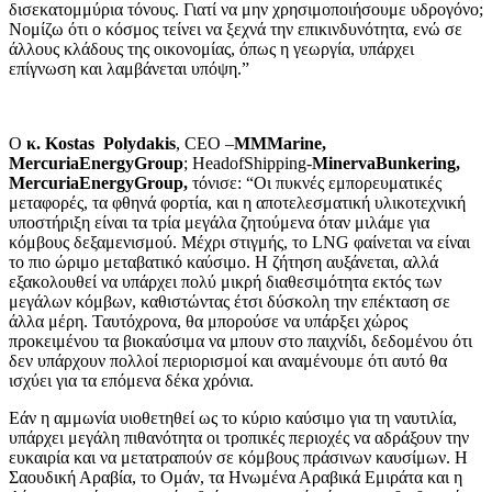
δισεκατομμύρια τόνους. Γιατί να μην χρησιμοποιήσουμε υδρογόνο;
Νομίζω ότι ο κόσμος τείνει να ξεχνά την επικινδυνότητα, ενώ σε
άλλους κλάδους της οικονομίας, όπως η γεωργία, υπάρχει
επίγνωση και λαμβάνεται υπόψη.”
O
κ.
Kostas Polydakis
, CEO –
MMMarine
,
MercuriaEnergyGroup
; HeadofShipping-
MinervaBunkering
,
MercuriaEnergyGroup
,
τόνισε: “Οι πυκνές εμπορευματικές
μεταφορές, τα φθηνά φορτία, και η αποτελεσματική υλικοτεχνική
υποστήριξη είναι τα τρία μεγάλα ζητούμενα όταν μιλάμε για
κόμβους δεξαμενισμού. Μέχρι στιγμής, το LNG φαίνεται να είναι
το πιο ώριμο μεταβατικό καύσιμο. Η ζήτηση αυξάνεται, αλλά
εξακολουθεί να υπάρχει πολύ μικρή διαθεσιμότητα εκτός των
μεγάλων κόμβων, καθιστώντας έτσι δύσκολη την επέκταση σε
άλλα μέρη. Ταυτόχρονα, θα μπορούσε να υπάρξει χώρος
προκειμένου τα βιοκαύσιμα να μπουν στο παιχνίδι, δεδομένου ότι
δεν υπάρχουν πολλοί περιορισμοί και αναμένουμε ότι αυτό θα
ισχύει για τα επόμενα δέκα χρόνια.
Εάν η αμμωνία υιοθετηθεί ως το κύριο καύσιμο για τη ναυτιλία,
υπάρχει μεγάλη πιθανότητα οι τροπικές περιοχές να αδράξουν την
ευκαιρία και να μετατραπούν σε κόμβους πράσινων καυσίμων. Η
Σαουδική Αραβία, το Ομάν, τα Ηνωμένα Αραβικά Εμιράτα και η