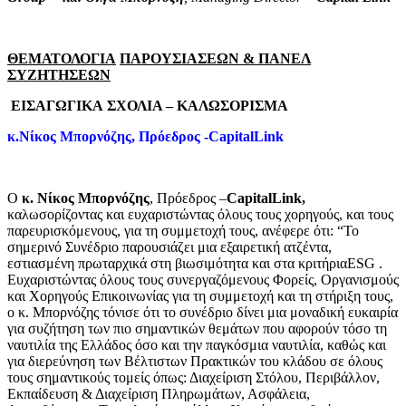
ΘΕΜΑΤΟΛΟΓΙΑ
ΠΑΡΟΥΣΙΑΣΕΩΝ
&
ΠΑΝΕΛ
ΣΥΖΗΤΗΣΕΩΝ
ΕΙΣΑΓΩΓΙΚΑ
ΣΧΟΛΙΑ
–
ΚΑΛΩΣΟΡΙΣΜΑ
κ.Νίκος Μπορνόζης, Πρόεδρος -CapitalLink
Ο
κ. Νίκος Μπορνόζης
, Πρόεδρος –
CapitalLink
,
καλωσορίζοντας και ευχαριστώντας όλους τους χορηγούς, και τους
παρευρισκόμενους, για τη συμμετοχή τους, ανέφερε ότι: “Το
σημερινό Συνέδριο παρουσιάζει μια εξαιρετική ατζέντα,
εστιασμένη πρωταρχικά στη βιωσιμότητα και στα κριτήριαESG .
Ευχαριστώντας όλους τους συνεργαζόμενους Φορείς, Οργανισμούς
και Χορηγούς Επικοινωνίας για τη συμμετοχή και τη στήριξη τους,
ο κ. Μπορνόζης τόνισε ότι το συνέδριο δίνει μια μοναδική ευκαιρία
για συζήτηση των πιο σημαντικών θεμάτων που αφορούν τόσο τη
ναυτιλία της Ελλάδος όσο και την παγκόσμια ναυτιλία, καθώς και
για διερεύνηση των Βέλτιστων Πρακτικών του κλάδου σε όλους
τους σημαντικούς τομείς όπως: Διαχείριση Στόλου, Περιβάλλον,
Εκπαίδευση & Διαχείριση Πληρωμάτων, Ασφάλεια,