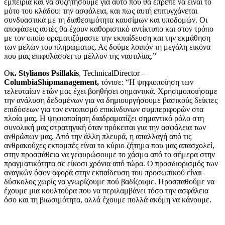
εμπειρία και να συζητήσουμε για αυτό που θα έπρεπε να είναι το
μότο του κλάδου: την ασφάλεια, και πως αυτή επιτυγχάνεται
συνδυαστικά με τη διαθεσιμότητα καυσίμων και υποδομών. Οι
αποφάσεις αυτές θα έχουν καθοριστικό αντίκτυπο και στον τρόπο
με τον οποίο οραματιζόμαστε την εκπαίδευση και την εκμάθηση
των μελών του πληρώματος. Ας δούμε λοιπόν τη μεγάλη εικόνα
που μας επιφυλάσσει το μέλλον της ναυτιλίας.”
O
κ.
Stylianos Psillakis
, TechnicalDirector –
ColumbiaShipmanagement
,
τόνισε: “Η ψηφιοποίηση των
τελευταίων ετών μας έχει βοηθήσει σημαντικά. Χρησιμοποιήσαμε
την ανάλυση δεδομένων για να δημιουργήσουμε βασικούς δείκτες
επιδόσεων για τον εντοπισμό επικίνδυνων συμπεριφορών στα
πλοία μας. Η ψηφιοποίηση διαδραματίζει σημαντικό ρόλο στη
συνολική μας στρατηγική όταν πρόκειται για την ασφάλεια των
ανθρώπων μας. Από την άλλη πλευρά, η απαλλαγή από τις
ανθρακούχες εκπομπές είναι το κύριο ζήτημα που μας απασχολεί,
στην προσπάθεια να γεφυρώσουμε το χάσμα από το σήμερα στην
πραγματικότητα σε είκοσι χρόνια από τώρα. Ο προσδιορισμός των
αναγκών όσον αφορά στην εκπαίδευση του προσωπικού είναι
δύσκολος χωρίς να γνωρίζουμε πού βαδίζουμε. Προσπαθούμε να
έχουμε μια κουλτούρα που να περιλαμβάνει τόσο την ασφάλεια
όσο και τη βιωσιμότητα, αλλά έχουμε πολλά ακόμη να κάνουμε.