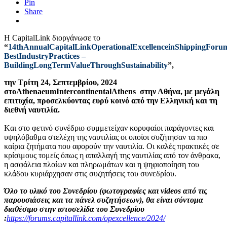
Pin
Share
Η CapitalLink διοργάνωσε το
“
14
thAnnualCapitalLinkOperationalExcellenceinShippingForu
BestIndustryPractices –
BuildingLongTermValueThroughSustainability
”,
την Τρίτη 24, Σεπτεμβρίου, 2024
στο
AthenaeumIntercontinentalAthens
στην Αθήνα, με μεγάλη
επιτυχία, προσελκύοντας ευρύ κοινό από την Ελληνική και τη
διεθνή ναυτιλία.
Kαι στο φετινό συνέδριο συμμετείχαν κορυφαίοι παράγοντες και
υψηλόβαθμα στελέχη της ναυτιλίας οι οποίοι συζήτησαν τα πιο
καίρια ζητήματα που αφορούν την ναυτιλία. Οι καλές πρακτικές σε
κρίσιμους τομείς όπως η απαλλαγή της ναυτιλίας από τον άνθρακα,
η ασφάλεια πλοίων και πληρωμάτων και η ψηφιοποίηση του
κλάδου κυριάρχησαν στις συζητήσεις του συνεδρίου.
Όλο το υλικό του Συνεδρίου (φωτογραφίες και
videos
από τις
παρουσιάσεις και τα πάνελ συζητήσεων), θα είναι σύντομα
διαθέσιμο στην ιστοσελίδα του Συνεδρίου
:
https
://
forums
.
capitallink
.
com
/
opexcellence
/2024/