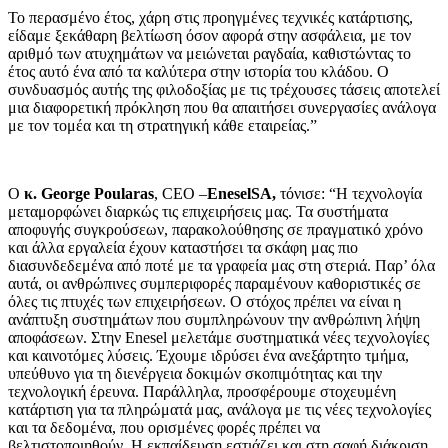
Το περασμένο έτος, χάρη στις προηγμένες τεχνικές κατάρτισης,
είδαμε ξεκάθαρη βελτίωση όσον αφορά στην ασφάλεια, με τον
αριθμό των ατυχημάτων να μειώνεται ραγδαία, καθιστώντας το
έτος αυτό ένα από τα καλύτερα στην ιστορία του κλάδου. Ο
συνδυασμός αυτής της φιλοδοξίας με τις τρέχουσες τάσεις αποτελεί
μια διαφορετική πρόκληση που θα απαιτήσει συνεργασίες ανάλογα
με τον τομέα και τη στρατηγική κάθε εταιρείας.”
O
κ.
George Poularas
, CEO –
EneselSA
,
τόνισε: “Η τεχνολογία
μεταμορφώνει διαρκώς τις επιχειρήσεις μας. Τα συστήματα
αποφυγής συγκρούσεων, παρακολούθησης σε πραγματικό χρόνο
και άλλα εργαλεία έχουν καταστήσει τα σκάφη μας πιο
διασυνδεδεμένα από ποτέ με τα γραφεία μας στη στεριά. Παρ’ όλα
αυτά, οι ανθρώπινες συμπεριφορές παραμένουν καθοριστικές σε
όλες τις πτυχές των επιχειρήσεων. Ο στόχος πρέπει να είναι η
ανάπτυξη συστημάτων που συμπληρώνουν την ανθρώπινη λήψη
αποφάσεων. Στην Enesel μελετάμε συστηματικά νέες τεχνολογίες
και καινοτόμες λύσεις. Έχουμε ιδρύσει ένα ανεξάρτητο τμήμα,
υπεύθυνο για τη διενέργεια δοκιμών σκοπιμότητας και την
τεχνολογική έρευνα. Παράλληλα, προσφέρουμε στοχευμένη
κατάρτιση για τα πληρώματά μας, ανάλογα με τις νέες τεχνολογίες
και τα δεδομένα, που ορισμένες φορές πρέπει να
βελτιστοποιηθούν. Η εκπαίδευση εστιάζει και στη σαφή διάκριση