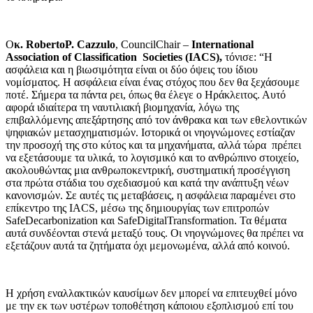
O
κ.
RobertoP
.
Cazzulo
, CouncilChair –
International
Association of Classification Societies
(
IACS
),
τόνισε: “Η
ασφάλεια και η βιωσιμότητα είναι οι δύο όψεις του ίδιου
νομίσματος. Η ασφάλεια είναι ένας στόχος που δεν θα ξεχάσουμε
ποτέ. Σήμερα τα πάντα ρει, όπως θα έλεγε ο Ηράκλειτος. Αυτό
αφορά ιδιαίτερα τη ναυτιλιακή βιομηχανία, λόγω της
επιβαλλόμενης απεξάρτησης από τον άνθρακα και των εθελοντικών
ψηφιακών μετασχηματισμών. Ιστορικά οι νηογνώμονες εστίαζαν
την προσοχή της στο κύτος και τα μηχανήματα, αλλά τώρα πρέπει
να εξετάσουμε τα υλικά, το λογισμικό και το ανθρώπινο στοιχείο,
ακολουθώντας μια ανθρωποκεντρική, συστηματική προσέγγιση
στα πρώτα στάδια του σχεδιασμού και κατά την ανάπτυξη νέων
κανονισμών. Σε αυτές τις μεταβάσεις, η ασφάλεια παραμένει στο
επίκεντρο της IACS, μέσω της δημιουργίας των επιτροπών
SafeDecarbonization και SafeDigitalTransformation. Τα θέματα
αυτά συνδέονται στενά μεταξύ τους. Οι νηογνώμονες θα πρέπει να
εξετάζουν αυτά τα ζητήματα όχι μεμονωμένα, αλλά από κοινού.
Η χρήση εναλλακτικών καυσίμων δεν μπορεί να επιτευχθεί μόνο
με την εκ των υστέρων τοποθέτηση κάποιου εξοπλισμού επί του