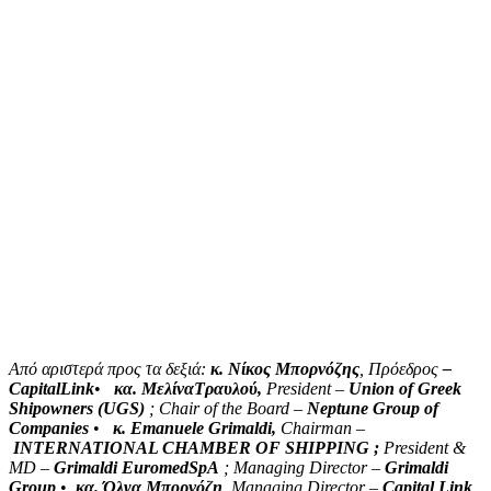
Από αριστερά προς τα δεξιά:
κ. Νίκος Μπορνόζης
, Πρόεδρος
–
CapitalLink
•
κα. ΜελίναΤραυλού
,
President –
Union of Greek
Shipowners (UGS)
; Chair of the Board –
Neptune Group of
Companies
•
κ
. Emanuele Grimaldi,
Chairman –
INTERNATIONAL CHAMBER OF SHIPPING ;
President &
MD –
Grimaldi EuromedSpA
; Managing Director –
Grimaldi
Group
•
κα
.
Όλγα Μπορνόζη
, Managing Director –
Capital Link