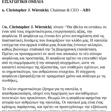
ΕΙΣΑΓΩΓΙΚΗ ΟΜΙΛΙΑ
κ. Christopher J. Wiernicki
, Chairman & CEO –
ABS
O
κ. Christopher J. Wiernicki
, τόνισε: “Θα ήθελα να εστιάσω σε
έναν από τους σημαντικότερους ενεργοποιητές αξίας, την
ασφάλεια. Η ασφάλεια ως έννοια δεν μένει ανεπηρέαστη από τις
διασπαστικές δυνάμεις που δοκιμάζουν τον κλάδο μας. Η ναυτιλία
εισέρχεται στα αρχικά στάδια μιας δεκαετίας έντονων αλλαγών,
καθώς βιώνουμε σταδιακά την 5η βιομηχανική επανάσταση.
Πρέπει να προσαρμοστεί σε αυτό που αποκαλώ το νέο σύνορο
ασφάλειας και προστασίας. Η ασφάλεια πρέπει να επεκταθεί πέρα
από τη συμμόρφωση ή την αποφυγή ατυχημάτων, ώστε να
καταστεί συνώνυμο της αξιοπιστίας, των σταθερών σχέσεων, και
το σημαντικότερο, του ανθρώπινου στοιχείου. Η σύγχρονη
ασφάλεια εξασφαλίζεται σε πραγματικό χρόνο και ανάλογα με τις
συνθήκες.
Το πλέον σημαντικότερο ζήτημα για τη ναυτιλία, η
απανθρακοποίηση, οδηγεί στη διαχείριση των ανεπιθύμητων
συνεπειών που προκύπτουν. Θεωρώ ότι η ασφάλεια αφηγείται την
ιστορία των ανθρώπων της ναυτιλίας. Οι ναυτικοί μας είναι ένας
κρίσιμος παράγοντας, και πρέπει να προσεγγίσουμε την εξάπλωση