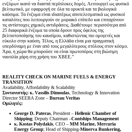
ενζύμων ικανό να διασπά περίπλοκες δομές. Λειτουργεί ως φυσικό
βελτιωτικό, με εφαρμογή σε όλα τα ορυκτά και τα βιολογικά
καύσιμα. Τα ένζυμα είναι ιδιαιτέρως αποτελεσματικά ως φυσικοί
καταλύτες που λειτουργούν σε μοριακό επίπεδο και επιταχύνουν
τις αντίστοιχες χημικές αντιδράσεις. Διαθέτουμε περισσότερα από
25 διαφορικά ένζυμα τα οποία δρουν προς όφελος της
βελτιστοποίησης του καυσίμου, καθιστώντας πιο ομογενές και
εύκολο στην καύση. Τέλος, η Ελλάδα είναι μια πραγματική
υπερδύναμη με έναν από τους μεγαλύτερους στόλους στον κόσμο.
Άρα, η χώρα θα μπορούσε να είναι πρωτοπόρος στη βιώσιμη
ναυτιλία χάρη στη χρήση του XBEE.”
REALITY CHECK ON MARINE FUELS & ENERGY
TRANSITION
Availability, Affordability & Scalability
Συντονιστής: κ. Vassilis Dimoulas
, Technology & Innovation
Director SEEBA Zone –
Bureau Veritas
Ομιλητές:
George D. Pateras
, President –
Hellenic Chamber of
Shipping
; Deputy Chairman –
Contships Management
κ. Kostas Polydakis
, CEO –
MM Marine, Mercuria
Energy Group
; Head of Shipping-
Minerva Bunkering,