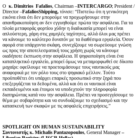
O
κ.
Dimitrios Fafalios
, Chairman –
INTERCARGO
; President /
Director –
FafaliosShipping
,
τόνισε: “Πιστεύω ότι η γενικότερη
εικόνα είναι ότι δεν μπορούμε να προχωρήσουμε στην
απανθρακοποίηση αν δεν εγγυηθούμε πρώτα την ασφάλεια. Για τα
πλοία μεταφοράς φορτίου χύδην η διαδικασία μπορεί να είναι
απλούστερη, χάρη στις χαμηλές ταχύτητες, αλλά όλοι μας πρέπει
να κάνουμε το καλύτερο δυνατόν με τα διαθέσιμα εργαλεία. Όσον
αφορά στα υπάρχοντα σκάφη, συνεχίζουμε να σωρεύουμε γνώση
ως προς την αποτελεσματική τους χρήση χωρίς να κάνουμε
οιαδήποτε έκπτωση στην ασφάλεια. Η ψηφιοποίηση είναι ένα
καταπληκτικό εργαλείο, μπορεί όμως να μεταμορφωθεί σε δίκοπο
μαχαίρι: οφείλουμε να προετοιμάσουμε τους ναυτικούς μας
αναφορικά με τον ρόλο τους στο ψηφιακό μέλλον. Τούτο
προϋποθέτει ότι υπάρχει επαρκές προσωπικό στην ξηρά που
επεξεργάζεται τα δεδομένα, αλλά και ότι οι ναυτικοί είναι
εκπαιδευμένοι και έτοιμοι να υποδεχτούν την πληροφορία
διατηρώντας κατά νου την ασφάλεια. Πρέπει να προσεγγίσουμε το
θέμα με σοβαρότητα και να συνδυάζουμε το σχεδιασμό και την
κατασκευή των σκαφών με τις ασφαλείς επιχειρήσεις.”
SPOTLIGHT ON HUMAN SUSTAINABILITY
Συντονιστής κ. Michalis Pantazopoulos
, General Manager
–
Liberian Registry (LISCR Hellas)