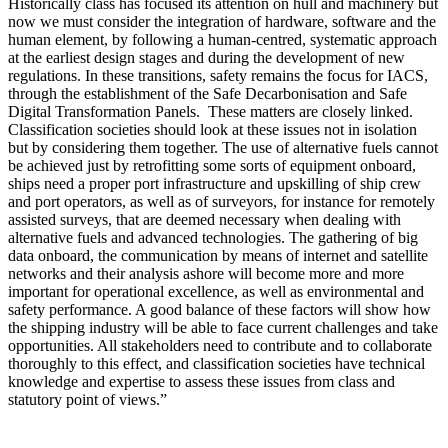
Historically class has focused its attention on hull and machinery but
now we must consider the integration of hardware, software and the
human element, by following a human-centred, systematic approach
at the earliest design stages and during the development of new
regulations. In these transitions, safety remains the focus for IACS,
through the establishment of the Safe Decarbonisation and Safe
Digital Transformation Panels. These matters are closely linked.
Classification societies should look at these issues not in isolation
but by considering them together. The use of alternative fuels cannot
be achieved just by retrofitting some sorts of equipment onboard,
ships need a proper port infrastructure and upskilling of ship crew
and port operators, as well as of surveyors, for instance for remotely
assisted surveys, that are deemed necessary when dealing with
alternative fuels and advanced technologies. The gathering of big
data onboard, the communication by means of internet and satellite
networks and their analysis ashore will become more and more
important for operational excellence, as well as environmental and
safety performance. A good balance of these factors will show how
the shipping industry will be able to face current challenges and take
opportunities. All stakeholders need to contribute and to collaborate
thoroughly to this effect, and classification societies have technical
knowledge and expertise to assess these issues from class and
statutory point of views.”