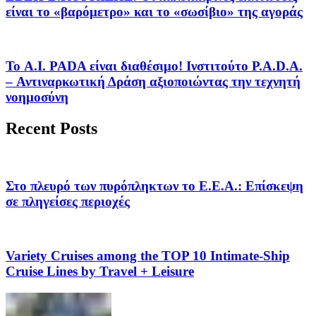
είναι το «βαρόμετρο» και το «σωσίβιο» της αγοράς
Το A.I. PADA είναι διαθέσιμο! Ινστιτούτο P.A.D.A.
– Αντιναρκωτική Δράση αξιοποιώντας την τεχνητή
νοημοσύνη
Recent Posts
Στο πλευρό των πυρόπληκτων το Ε.Ε.Α.: Επίσκεψη
σε πληγείσες περιοχές
Variety Cruises among the TOP 10 Intimate-Ship
Cruise Lines by Travel + Leisure