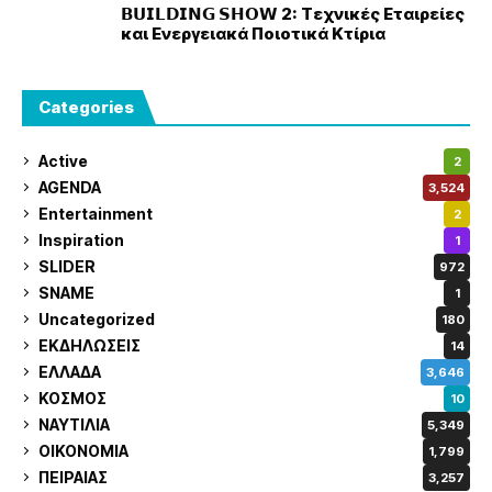
𝗕𝗨𝗜𝗟𝗗𝗜𝗡𝗚 𝗦𝗛𝗢𝗪 2: Τεχνικές Εταιρείες
και Ενεργειακά Ποιοτικά Κτίρια
Categories
Active
2
AGENDA
3,524
Entertainment
2
Inspiration
1
SLIDER
972
SNAME
1
Uncategorized
180
ΕΚΔΗΛΩΣΕΙΣ
14
ΕΛΛΑΔΑ
3,646
ΚΟΣΜΟΣ
10
ΝΑΥΤΙΛΙΑ
5,349
ΟΙΚΟΝΟΜΙΑ
1,799
ΠΕΙΡΑΙΑΣ
3,257