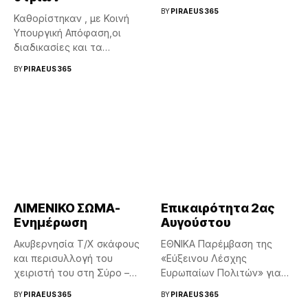
with hashtag#BlackRope‘s
BY
PIRAEUS365
Καθορίστηκαν , με Κοινή
𝗔𝗻𝘁𝗶 𝗦𝗻𝗮𝗽 𝗕𝗮𝗰𝗸 (𝗔𝗦𝗕)
Υπουργική Απόφαση,οι
rope...
διαδικασίες και τα
δικαιολογητικά για την...
BY
PIRAEUS365
ΛΙΜΕΝΙΚΟ ΣΩΜΑ-
Επικαιρότητα 2ας
Ενημέρωση
Αυγούστου
Ακυβερνησία Τ/Χ σκάφους
ΕΘΝΙΚΑ Παρέμβαση της
και περισυλλογή του
«Εύξεινου Λέσχης
χειριστή του στη Σύρο –
Ευρωπαίων Πολιτών» για
Έρευνες...
το αμερικανικό νομοσχέδιο
BY
PIRAEUS365
BY
PIRAEUS365
περί...