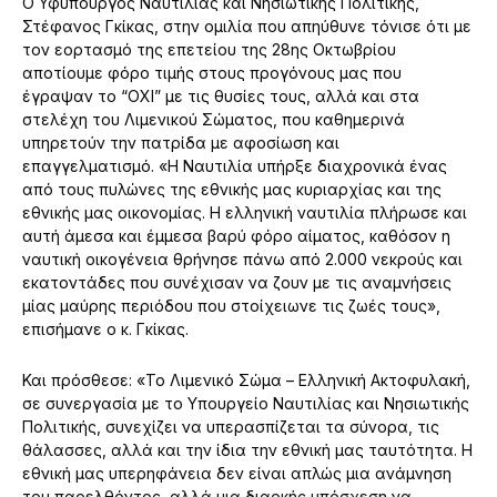
Ο Υφυπουργός Ναυτιλίας και Νησιωτικής Πολιτικής,
Στέφανος Γκίκας, στην ομιλία που απηύθυνε τόνισε ότι με
τον εορτασμό της επετείου της 28ης Οκτωβρίου
αποτίουμε φόρο τιμής στους προγόνους μας που
έγραψαν το “ΟΧΙ” με τις θυσίες τους, αλλά και στα
στελέχη του Λιμενικού Σώματος, που καθημερινά
υπηρετούν την πατρίδα με αφοσίωση και
επαγγελματισμό. «Η Ναυτιλία υπήρξε διαχρονικά ένας
από τους πυλώνες της εθνικής μας κυριαρχίας και της
εθνικής μας οικονομίας. Η ελληνική ναυτιλία πλήρωσε και
αυτή άμεσα και έμμεσα βαρύ φόρο αίματος, καθόσον η
ναυτική οικογένεια θρήνησε πάνω από 2.000 νεκρούς και
εκατοντάδες που συνέχισαν να ζουν με τις αναμνήσεις
μίας μαύρης περιόδου που στοίχειωνε τις ζωές τους»,
επισήμανε ο κ. Γκίκας.
Και πρόσθεσε: «Το Λιμενικό Σώμα – Ελληνική Ακτοφυλακή,
σε συνεργασία με το Υπουργείο Ναυτιλίας και Νησιωτικής
Πολιτικής, συνεχίζει να υπερασπίζεται τα σύνορα, τις
θάλασσες, αλλά και την ίδια την εθνική μας ταυτότητα. Η
εθνική μας υπερηφάνεια δεν είναι απλώς μια ανάμνηση
του παρελθόντος, αλλά μια διαρκής υπόσχεση να