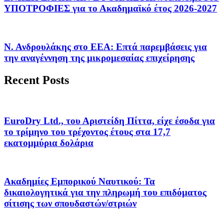
ΥΠΟΤΡΟΦΙΕΣ για το Ακαδημαϊκό έτος 2026-2027
Ν. Ανδρουλάκης στο ΕΕΑ: Επτά παρεμβάσεις για
την αναγέννηση της μικρομεσαίας επιχείρησης
Recent Posts
EuroDry Ltd., του Αριστείδη Πίττα, είχε έσοδα για
το τρίμηνο του τρέχοντος έτους στα 17,7
εκατομμύρια δολάρια
Ακαδημίες Εμπορικού Ναυτικού: Τα
δικαιολογητικά για την πληρωμή του επιδόματος
σίτισης των σπουδαστών/στριών