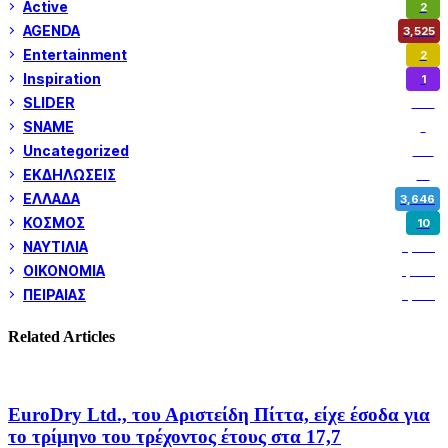
Active
2
AGENDA
3,525
Entertainment
2
Inspiration
1
SLIDER
972
SNAME
1
Uncategorized
180
ΕΚΔΗΛΩΣΕΙΣ
14
ΕΛΛΑΔΑ
3,646
ΚΟΣΜΟΣ
10
ΝΑΥΤΙΛΙΑ
5,350
ΟΙΚΟΝΟΜΙΑ
1,799
ΠΕΙΡΑΙΑΣ
3,257
Related Articles
EuroDry Ltd., του Αριστείδη Πίττα, είχε έσοδα για
το τρίμηνο του τρέχοντος έτους στα 17,7