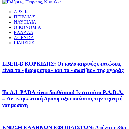
ΑΡΧΙΚΗ
ΠΕΙΡΑΙΑΣ
ΝΑΥΤΙΛΙΑ
ΟΙΚΟΝΟΜΙΑ
ΕΛΛΑΔΑ
AGENDA
ΕΙΔΗΣΕΙΣ
EΒΕΠ-Β.ΚΟΡΚΙΔΗΣ: Οι καλοκαιρινές εκπτώσεις
είναι το «βαρόμετρο» και το «σωσίβιο» της αγοράς
Το A.I. PADA είναι διαθέσιμο! Ινστιτούτο P.A.D.A.
– Αντιναρκωτική Δράση αξιοποιώντας την τεχνητή
νοημοσύνη
ΕΝΩΣΗ ΕΛΛΗΝΩΝ ΕΦΟΠΛΙΣΤΩΝ: Απένειμε 365