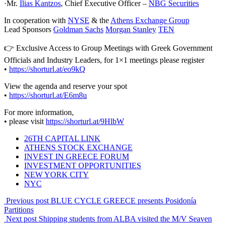
·Mr.
Ilias Kantzos
, Chief Executive Officer –
NBG Securities
In cooperation with
NYSE
& the
Athens Exchange Group
Lead Sponsors
Goldman Sachs
Morgan Stanley
TEN
👉 Exclusive Access to Group Meetings with Greek Government
Officials and Industry Leaders, for 1×1 meetings please register
•
https://shorturl.at/eo9kQ
View the agenda and reserve your spot
•
https://shorturl.at/E6m8u
For more information,
• please visit
https://shorturl.at/9HlbW
26TH CAPITAL LINK
ATHENS STOCK EXCHANGE
INVEST IN GREECE FORUM
INVESTMENT OPPORTUNITIES
NEW YORK CITY
NYC
Previous post
BLUE CYCLE GREECE presents Posidonía
Partitions
Next post
Shipping students from ALBA visited the M/V Seaven