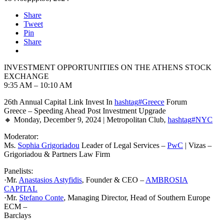
Share
Tweet
Pin
Share
INVESTMENT OPPORTUNITIES ON THE ATHENS STOCK
EXCHANGE
9:35 AM – 10:10 AM
26th Annual Capital Link Invest In
hashtag
#
Greece
Forum
Greece – Speeding Ahead Post Investment Upgrade
🔸 Monday, December 9, 2024 | Metropolitan Club,
hashtag
#
NYC
Moderator:
Ms.
Sophia Grigoriadou
Leader of Legal Services –
PwC
| Vizas –
Grigoriadou & Partners Law Firm
Panelists:
·Mr.
Anastasios Astyfidis
, Founder & CEO –
AMBROSIA
CAPITAL
·Mr.
Stefano Conte
, Managing Director, Head of Southern Europe
ECM –
Barclays