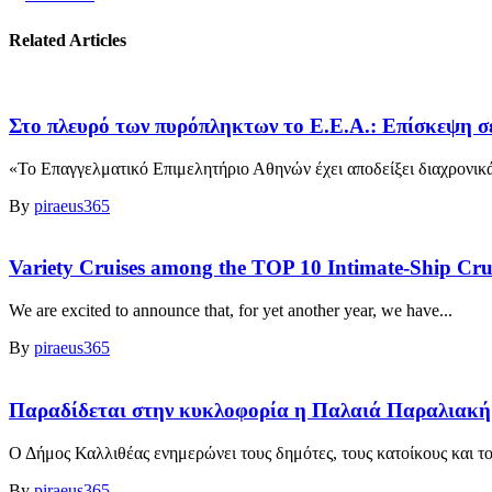
Related Articles
Στο πλευρό των πυρόπληκτων το Ε.Ε.Α.: Επίσκεψη σε
«Το Επαγγελματικό Επιμελητήριο Αθηνών έχει αποδείξει διαχρονικά 
By
piraeus365
Variety Cruises among the TOP 10 Intimate-Ship Crui
We are excited to announce that, for yet another year, we have...
By
piraeus365
Παραδίδεται στην κυκλοφορία η Παλαιά Παραλιακή 
Ο Δήμος Καλλιθέας ενημερώνει τους δημότες, τους κατοίκους και του
By
piraeus365