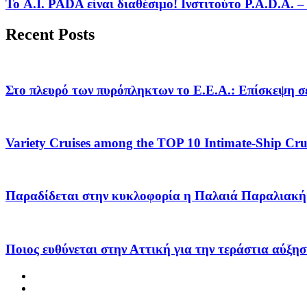
Το A.I. PADA είναι διαθέσιμο! Ινστιτούτο P.A.D.A.
Recent Posts
Στο πλευρό των πυρόπληκτων το Ε.Ε.Α.: Επίσκεψη σε
Variety Cruises among the TOP 10 Intimate-Ship Crui
Παραδίδεται στην κυκλοφορία η Παλαιά Παραλιακή 
Ποιος ευθύνεται στην Αττική για την τεράστια αύξησ