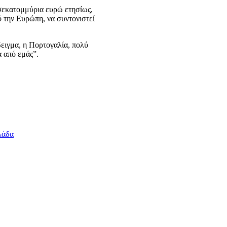
ισεκατομμύρια ευρώ ετησίως,
ό την Ευρώπη, να συντονιστεί
δειγμα, η Πορτογαλία, πολύ
 από εμάς”.
λάδα