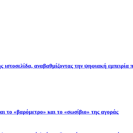
ιστοσελίδα, αναβαθμίζοντας την ψηφιακή εμπειρία π
ι το «βαρόμετρο» και το «σωσίβιο» της αγοράς