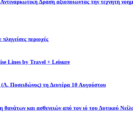
 – Αντιναρκωτική Δράση αξιοποιώντας την τεχνητή νοη
 πληγείσες περιοχές
se Lines by Travel + Leisure
(Λ. Ποσειδώνος) τη Δευτέρα 10 Αυγούστου
η θανάτων και ασθενειών από τον ιό του Δυτικού Νείλ