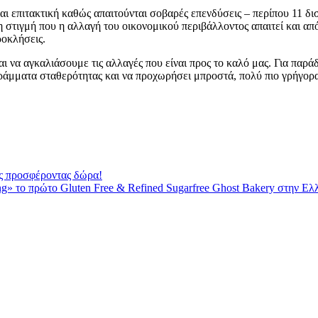
αι επιτακτική καθώς απαιτούνται σοβαρές επενδύσεις – περίπου 11 δ
 στιγμή που η αλλαγή του οικονομικού περιβάλλοντος απαιτεί και απ
ροκλήσεις.
ι να αγκαλιάσουμε τις αλλαγές που είναι προς το καλό μας. Για παρά
γράμματα σταθερότητας και να προχωρήσει μπροστά, πολύ πιο γρήγορα
ας προσφέροντας δώρα!
» το πρώτο Gluten Free & Refined Sugarfree Ghost Bakery στην Ελ