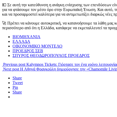
💶 Σε αυτή την κατεύθυνση η ανάγκη ενίσχυσης των επενδύσεων είν
για να φτάσουμε τον μέσο όρο στην Ευρωπαϊκή Ένωση. Και αυτό, τη
και να προσαρμοστεί καλύτερα για να αντιμετωπίζει διαρκώς νέες π
🚀 Πρέπει να κάνουμε αυτοκριτική, να κατανοήσουμε τα λάθη μας κα
περισσότερο από ότι η Ελλάδα, κατάφερε να εκμεταλλευτεί τα προ
ΒΙΟΜΗΧΑΝΙΑ
ΕΛΛΑΔΑ
ΟΙΚΟΝΟΜΙΚΟ ΜΟΝΤΕΛΟ
ΠΡΟΕΔΡΟΣ ΣΕΒ
ΣΠΥΡΟΣ ΘΕΟΔΩΡΟΠΟΥΛΟΣ ΠΡΟΕΔΡΟΣ
Previous post
Kalymnos Tickets: Γιόρτασε τον ένα χρόνο λειτουργί
Next post
Η Αθηνά Φραγκούλη δημιούργησε την «Chamomile Living
Share
Tweet
Pin
Share