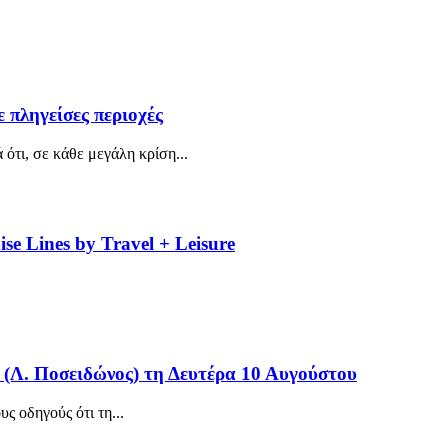
 πληγείσες περιοχές
ότι, σε κάθε μεγάλη κρίση...
se Lines by Travel + Leisure
(Λ. Ποσειδώνος) τη Δευτέρα 10 Αυγούστου
ς οδηγούς ότι τη...