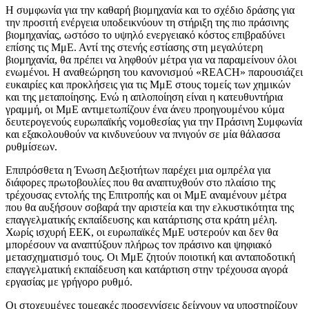
Η συμφωνία για την καθαρή βιομηχανία και το σχέδιο δράσης για
την προσιτή ενέργεια υποδεικνύουν τη στήριξη της πιο πράσινης
βιομηχανίας, ωστόσο το υψηλό ενεργειακό κόστος επιβραδύνει
επίσης τις ΜμΕ. Αντί της στενής εστίασης στη μεγαλύτερη
βιομηχανία, θα πρέπει να ληφθούν μέτρα για να παραμείνουν όλοι
ενωμένοι. Η αναθεώρηση του κανονισμού «REACH» παρουσιάζει
ευκαιρίες και προκλήσεις για τις ΜμΕ στους τομείς των χημικών
και της μεταποίησης. Ενώ η απλοποίηση είναι η κατευθυντήρια
γραμμή, οι ΜμΕ αντιμετωπίζουν ένα άνευ προηγουμένου κύμα
δευτερογενούς ευρωπαϊκής νομοθεσίας για την Πράσινη Συμφωνία
και εξακολουθούν να κινδυνεύουν να πνιγούν σε μία θάλασσα
ρυθμίσεων.
Επιπρόσθετα η Ένωση Δεξιοτήτων παρέχει μια ομπρέλα για
διάφορες πρωτοβουλίες που θα αναπτυχθούν στο πλαίσιο της
τρέχουσας εντολής της Επιτροπής και οι ΜμΕ αναμένουν μέτρα
που θα αυξήσουν σοβαρά την αριστεία και την ελκυστικότητα της
επαγγελματικής εκπαίδευσης και κατάρτισης στα κράτη μέλη.
Χωρίς ισχυρή ΕΕΚ, οι ευρωπαϊκές ΜμΕ υστερούν και δεν θα
μπορέσουν να αναπτύξουν πλήρως τον πράσινο και ψηφιακό
μετασχηματισμό τους. Οι ΜμΕ ζητούν ποιοτική και ανταποδοτική
επαγγελματική εκπαίδευση και κατάρτιση στην τρέχουσα αγορά
εργασίας με γρήγορο ρυθμό.
Οι στοχευμένες τομεακές προσεγγίσεις δείχνουν να υποστηρίζουν