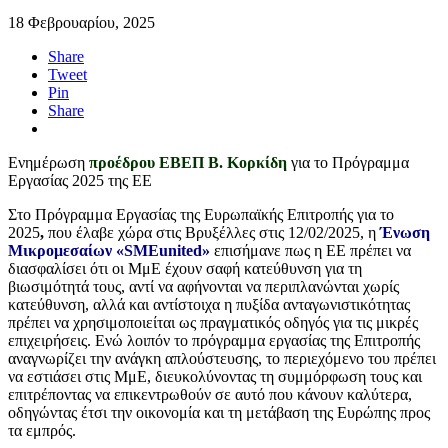
18 Φεβρουαρίου, 2025
Share
Tweet
Pin
Share
Ενημέρωση
προέδρου ΕΒΕΠ Β. Κορκίδη
για το Πρόγραμμα
Εργασίας 2025 της ΕΕ
Στο Πρόγραμμα Εργασίας της Ευρωπαϊκής Επιτροπής για το
2025
,
που έλαβε χώρα
στις Βρυξέλλες στις 12/02/2025, η
Ένωση
Μικρομεσαίων «SMEunited»
επισήμανε πως η ΕΕ πρέπει να
διασφαλίσει ότι οι ΜμΕ έχουν σαφή κατεύθυνση για τη
βιωσιμότητά τους, αντί να αφήνονται να περιπλανώνται χωρίς
κατεύθυνση, αλλά και αντίστοιχα η πυξίδα ανταγωνιστικότητας
πρέπει να χρησιμοποιείται ως πραγματικός οδηγός για τις μικρές
επιχειρήσεις. Ενώ λοιπόν το πρόγραμμα εργασίας της Επιτροπής
αναγνωρίζει την ανάγκη απλούστευσης, το περιεχόμενο του πρέπει
να εστιάσει στις ΜμΕ, διευκολύνοντας τη συμμόρφωση τους και
επιτρέποντας να επικεντρωθούν σε αυτό που κάνουν καλύτερα,
οδηγώντας έτσι την οικονομία και τη μετάβαση της Ευρώπης προς
τα εμπρός.