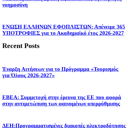
νοημοσύνη
ΕΝΩΣΗ ΕΛΛΗΝΩΝ ΕΦΟΠΛΙΣΤΩΝ: Απένειμε 365
ΥΠΟΤΡΟΦΙΕΣ για το Ακαδημαϊκό έτος 2026-2027
Recent Posts
Έναρξη Αιτήσεων για το Πρόγραμμα «Τουρισμός
για Όλους 2026-2027»
ΕΒΕΑ: Συμμετοχή στην έρευνα της ΕΕ που αφορά
στην αντιμετώπιση των φαινομένων υπερρύθμισης
ΔΕΗ:Προγραμματισμένες διακοπές ηλεκτροδότησης