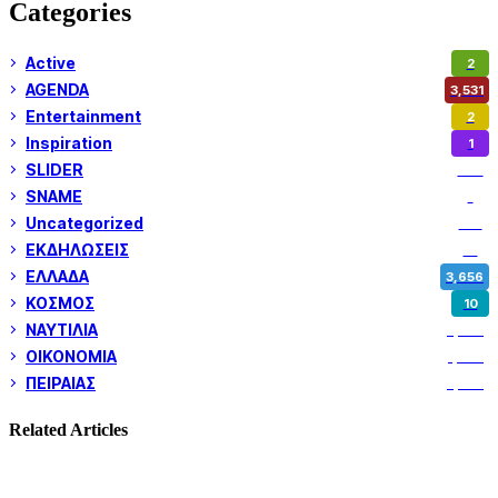
Categories
Active
2
AGENDA
3,531
Entertainment
2
Inspiration
1
SLIDER
973
SNAME
1
Uncategorized
180
ΕΚΔΗΛΩΣΕΙΣ
14
ΕΛΛΑΔΑ
3,656
ΚΟΣΜΟΣ
10
ΝΑΥΤΙΛΙΑ
5,374
ΟΙΚΟΝΟΜΙΑ
1,805
ΠΕΙΡΑΙΑΣ
3,262
Related Articles