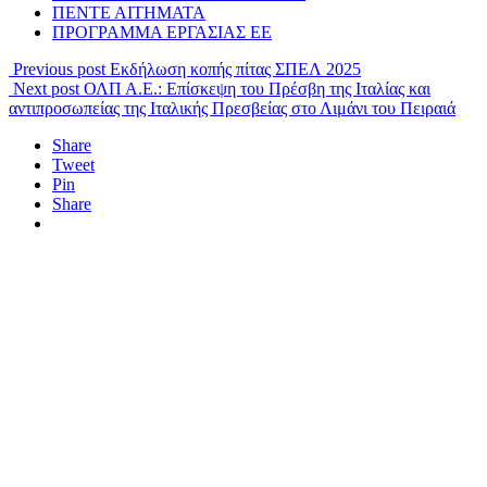
ΠΕΝΤΕ ΑΙΤΗΜΑΤΑ
ΠΡΟΓΡΑΜΜΑ ΕΡΓΑΣΙΑΣ ΕΕ
Previous post
Εκδήλωση κοπής πίτας ΣΠΕΛ 2025
Next post
ΟΛΠ Α.Ε.: Επίσκεψη του Πρέσβη της Ιταλίας και
αντιπροσωπείας της Ιταλικής Πρεσβείας στο Λιμάνι του Πειραιά
Share
Tweet
Pin
Share