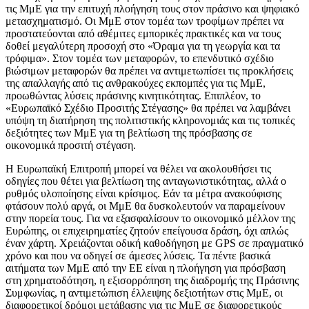
τις ΜμΕ για την επιτυχή πλοήγηση τους στον πράσινο και ψηφιακό
μετασχηματισμό. Οι ΜμΕ στον τομέα των τροφίμων πρέπει να
προστατεύονται από αθέμιτες εμπορικές πρακτικές και να τους
δοθεί μεγαλύτερη προσοχή στο «Όραμα για τη γεωργία και τα
τρόφιμα». Στον τομέα των μεταφορών, το επενδυτικό σχέδιο
βιώσιμων μεταφορών θα πρέπει να αντιμετωπίσει τις προκλήσεις
της απαλλαγής από τις ανθρακούχες εκπομπές για τις ΜμΕ,
προωθώντας λύσεις πράσινης κινητικότητας. Επιπλέον, το
«Ευρωπαϊκό Σχέδιο Προσιτής Στέγασης»
θα πρέπει να λαμβάνει
υπόψη τη διατήρηση της πολιτιστικής κληρονομιάς και τις τοπικές
δεξιότητες των ΜμΕ για τη βελτίωση της πρόσβασης σε
οικονομικά προσιτή στέγαση.
Η Ευρωπαϊκή Επιτροπή μπορεί να θέλει να ακολουθήσει τις
οδηγίες που θέτει για βελτίωση της ανταγωνιστικότητας, αλλά ο
ρυθμός υλοποίησης είναι κρίσιμος. Εάν τα μέτρα ανακούφισης
φτάσουν πολύ αργά, οι ΜμΕ θα δυσκολευτούν να παραμείνουν
στην πορεία τους. Για να εξασφαλίσουν το οικονομικό μέλλον της
Ευρώπης, οι επιχειρηματίες ζητούν επείγουσα δράση, όχι απλώς
έναν χάρτη. Χρειάζονται οδική καθοδήγηση με GPS σε πραγματικό
χρόνο και που να οδηγεί σε άμεσες λύσεις. Τα πέντε βασικά
αιτήματα των ΜμΕ από την ΕΕ είναι η πλοήγηση για πρόσβαση
στη χρηματοδότηση, η εξισορρόπηση της διαδρομής της Πράσινης
Συμφωνίας, η αντιμετώπιση έλλειψης δεξιοτήτων στις ΜμΕ, οι
διαφορετικοί δρόμοι μετάβασης για τις ΜμΕ σε διαφορετικούς