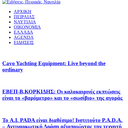
ΑΡΧΙΚΗ
ΠΕΙΡΑΙΑΣ
ΝΑΥΤΙΛΙΑ
ΟΙΚΟΝΟΜΙΑ
ΕΛΛΑΔΑ
AGENDA
ΕΙΔΗΣΕΙΣ
Cavo Yachting Equipment: Live beyond the
ordinary
EΒΕΠ-Β.ΚΟΡΚΙΔΗΣ: Οι καλοκαιρινές εκπτώσεις
είναι το «βαρόμετρο» και το «σωσίβιο» της αγοράς
Το A.I. PADA είναι διαθέσιμο! Ινστιτούτο P.A.D.A.
– Αντιναρκωτική Δράση αξιοποιώντας την τεχνητή