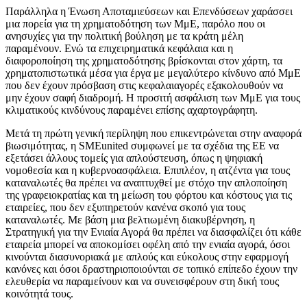
Παράλληλα η Ένωση Αποταμιεύσεων και Επενδύσεων χαράσσει
μια πορεία για τη χρηματοδότηση των ΜμΕ, παρόλο που οι
ανησυχίες για την πολιτική βούληση με τα κράτη μέλη
παραμένουν. Ενώ τα επιχειρηματικά κεφάλαια και η
διαφοροποίηση της χρηματοδότησης βρίσκονται στον χάρτη, τα
χρηματοπιστωτικά μέσα για έργα με μεγαλύτερο κίνδυνο από ΜμΕ
που δεν έχουν πρόσβαση στις κεφαλαιαγορές εξακολουθούν να
μην έχουν σαφή διαδρομή. Η προσιτή ασφάλιση των ΜμΕ για τους
κλιματικούς κινδύνους παραμένει επίσης αχαρτογράφητη.
Μετά τη πρώτη γενική περίληψη που επικεντρώνεται στην αναφορά
βιωσιμότητας, η SMEunited συμφωνεί με τα σχέδια της ΕΕ να
εξετάσει άλλους τομείς για απλούστευση, όπως η ψηφιακή
νομοθεσία και η κυβερνοασφάλεια. Επιπλέον, η ατζέντα για τους
καταναλωτές θα πρέπει να αναπτυχθεί με στόχο την απλοποίηση
της γραφειοκρατίας και τη μείωση του φόρτου και κόστους για τις
εταιρείες, που δεν εξυπηρετούν κανένα σκοπό για τους
καταναλωτές. Με βάση μια βελτιωμένη διακυβέρνηση, η
Στρατηγική για την Ενιαία Αγορά θα πρέπει να διασφαλίζει ότι κάθε
εταιρεία μπορεί να αποκομίσει οφέλη από την ενιαία αγορά, όσοι
κινούνται διασυνοριακά με απλούς και εύκολους στην εφαρμογή
κανόνες και όσοι δραστηριοποιούνται σε τοπικό επίπεδο έχουν την
ελευθερία να παραμείνουν και να συνεισφέρουν στη δική τους
κοινότητά τους.