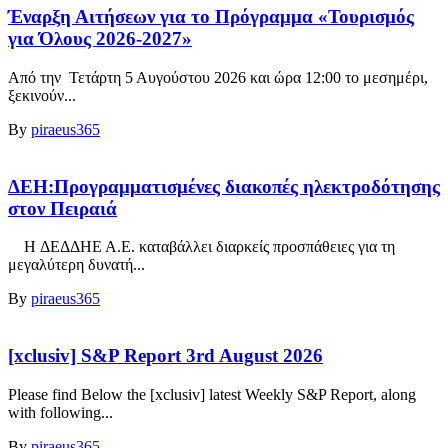
Έναρξη Αιτήσεων για το Πρόγραμμα «Τουρισμός
για Όλους 2026-2027»
Από την Τετάρτη 5 Αυγούστου 2026 και ώρα 12:00 το μεσημέρι,
ξεκινούν...
By
piraeus365
ΔΕΗ:Προγραμματισμένες διακοπές ηλεκτροδότησης
στον Πειραιά
H ΔΕΔΔΗΕ Α.Ε. καταβάλλει διαρκείς προσπάθειες για τη
μεγαλύτερη δυνατή...
By
piraeus365
[xclusiv] S&P Report 3rd August 2026
Please find Below the [xclusiv] latest Weekly S&P Report, along
with following...
By
piraeus365