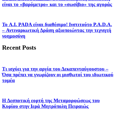
είναι το «βαρόμετρο» και το «σωσίβιο» της αγοράς
Το A.I. PADA είναι διαθέσιμο! Ινστιτούτο P.A.D.A.
– Αντιναρκωτική Δράση αξιοποιώντας την τεχνητή
νοημοσύνη
Recent Posts
Τι ισχύει για την αργία του Δεκαπενταύγουστου –
Όσα πρέπει να γνωρίζουν οι μισθωτοί του ιδιωτικού
τομέα
Η Δεσποτική εορτή της Μεταμορφώσεως του
Κυρίου στην Ιερά Μητρόπολη Πειραιώς