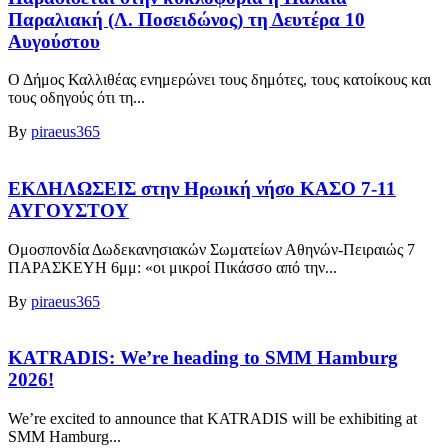
Παραλιακή (Λ. Ποσειδώνος) τη Δευτέρα 10
Αυγούστου
Ο Δήμος Καλλιθέας ενημερώνει τους δημότες, τους κατοίκους και
τους οδηγούς ότι τη...
By
piraeus365
ΕΚΔΗΛΩΣΕΙΣ στην Ηρωική νήσο ΚΑΣΟ 7-11
ΑΥΓΟΥΣΤΟΥ
Ομοσπονδία Δωδεκανησιακών Σωματείων Αθηνών-Πειραιώς 7
ΠΑΡΑΣΚΕΥΗ 6μμ: «οι μικροί Πικάσσο από την...
By
piraeus365
KATRADIS: We’re heading to SMM Hamburg
2026!
We’re excited to announce that KATRADIS will be exhibiting at
SMM Hamburg...