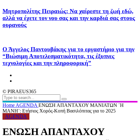
Μητροπολίτης Πειραιώς: Να χαίρεστε τη ζωή εδώ,
αλλά να έχετε τον νου σας και την καρδιά σας στους
ουρανούς
Ο Άγγελος Παντουβάκης για το εργαστήριο για την
“Βιώσιμη Αποτελεσματικότητα, τις έξυπνες
τεχνολογίες και την πληροφορική”
© PIRAEUS365
Home
AGENDA
ΕΝΩΣΗ ΑΠΑΝΤΑΧΟΥ ΜΑΝΙΑΤΩΝ ¨Η
ΜΑΝΗ¨: Ετήσιος Χορός-Κοπή Βασιλόπιτας για το 2025
AGENDA
ΕΝΩΣΗ ΑΠΑΝΤΑΧΟΥ