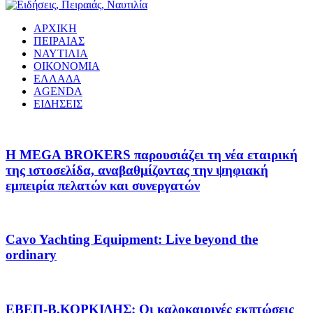
ΑΡΧΙΚΗ
ΠΕΙΡΑΙΑΣ
ΝΑΥΤΙΛΙΑ
ΟΙΚΟΝΟΜΙΑ
ΕΛΛΑΔΑ
AGENDA
ΕΙΔΗΣΕΙΣ
Η MEGA BROKERS παρουσιάζει τη νέα εταιρική
της ιστοσελίδα, αναβαθμίζοντας την ψηφιακή
εμπειρία πελατών και συνεργατών
Cavo Yachting Equipment: Live beyond the
ordinary
EΒΕΠ-Β.ΚΟΡΚΙΔΗΣ: Οι καλοκαιρινές εκπτώσεις