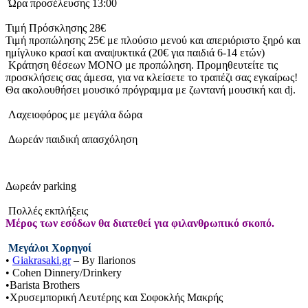
Ώρα προσέλευσης 13:00
Τιμή Πρόσκλησης 28€
Τιμή προπώλησης 25€ με πλούσιο μενού και απεριόριστο ξηρό και
ημίγλυκο κρασί και αναψυκτικά (20€ για παιδιά 6-14 ετών)
Κράτηση θέσεων ΜΟΝΟ με προπώληση. Προμηθευτείτε τις
προσκλήσεις σας άμεσα, για να κλείσετε το τραπέζι σας εγκαίρως!
Θα ακολουθήσει μουσικό πρόγραμμα με ζωντανή μουσική και dj.
Λαχειοφόρος με μεγάλα δώρα
Δωρεάν παιδική απασχόληση
Δωρεάν parking
Πολλές εκπλήξεις
Μέρος των εσόδων θα διατεθεί για φιλανθρωπικό σκοπό.
Μεγάλοι Χορηγοί
•
Giakrasaki.gr
– By Ilarionos
• Cohen Dinnery/Drinkery
•Barista Brothers
•Χρυσεμπορική Λευτέρης και Σοφοκλής Μακρής