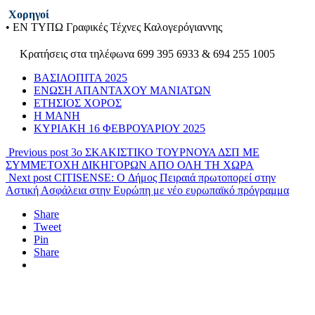
Χορηγοί
• ΕΝ ΤΥΠΩ Γραφικές Τέχνες Καλογερόγιαννης
Kρατήσεις στα τηλέφωνα 699 395 6933 & 694 255 1005
ΒΑΣΙΛΟΠΙΤΑ 2025
ΕΝΩΣΗ ΑΠΑΝΤΑΧΟΥ ΜΑΝΙΑΤΩΝ
ΕΤΗΣΙΟΣ ΧΟΡΟΣ
Η ΜΑΝΗ
ΚΥΡΙΑΚΗ 16 ΦΕΒΡΟΥΑΡΙΟΥ 2025
Previous post
3ο ΣΚΑΚΙΣΤΙΚΟ ΤΟΥΡΝΟΥΑ ΔΣΠ ΜΕ
ΣΥΜΜΕΤΟΧΗ ΔΙΚΗΓΟΡΩΝ ΑΠΟ ΟΛΗ ΤΗ ΧΩΡΑ
Next post
CITISENSE: O Δήμος Πειραιά πρωτοπορεί στην
Αστική Ασφάλεια στην Ευρώπη με νέο ευρωπαϊκό πρόγραμμα
Share
Tweet
Pin
Share