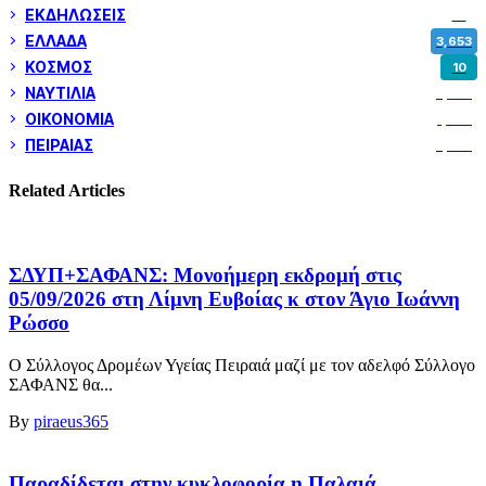
ΕΚΔΗΛΩΣΕΙΣ
14
ΕΛΛΑΔΑ
3,653
ΚΟΣΜΟΣ
10
ΝΑΥΤΙΛΙΑ
5,362
ΟΙΚΟΝΟΜΙΑ
1,802
ΠΕΙΡΑΙΑΣ
3,262
Related Articles
ΣΔΥΠ+ΣΑΦΑΝΣ: Μονοήμερη εκδρομή στις
05/09/2026 στη Λίμνη Ευβοίας κ στον Άγιο Ιωάννη
Ρώσσο
Ο Σύλλογος Δρομέων Υγείας Πειραιά μαζί με τον αδελφό Σύλλογο
ΣΑΦΑΝΣ θα...
By
piraeus365
Παραδίδεται στην κυκλοφορία η Παλαιά