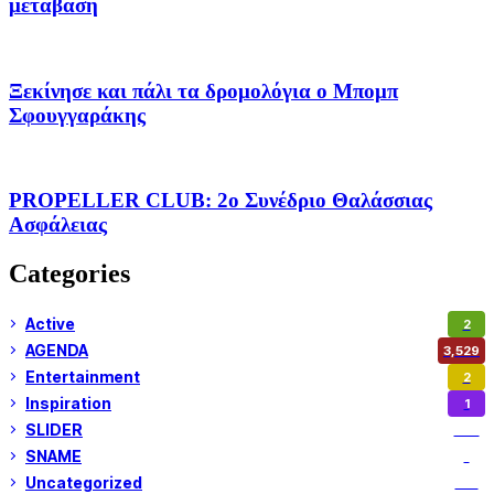
μετάβαση
Ξεκίνησε και πάλι τα δρομολόγια ο Μπομπ
Σφουγγαράκης
PROPELLER CLUB: 2o Συνέδριο Θαλάσσιας
Ασφάλειας
Categories
Active
2
AGENDA
3,529
Entertainment
2
Inspiration
1
SLIDER
974
SNAME
1
Uncategorized
180