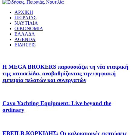
ΑΡΧΙΚΗ
ΠΕΙΡΑΙΑΣ
ΝΑΥΤΙΛΙΑ
ΟΙΚΟΝΟΜΙΑ
ΕΛΛΑΔΑ
AGENDA
ΕΙΔΗΣΕΙΣ
Η MEGA BROKERS παρουσιάζει τη νέα εταιρική
της ιστοσελίδα, αναβαθμίζοντας την ψηφιακή
εμπειρία πελατών και συνεργατών
Cavo Yachting Equipment: Live beyond the
ordinary
EΒΕΠ-Β.ΚΟΡΚΙΔΗΣ: Οι καλοκαιρινές εκπτώσεις