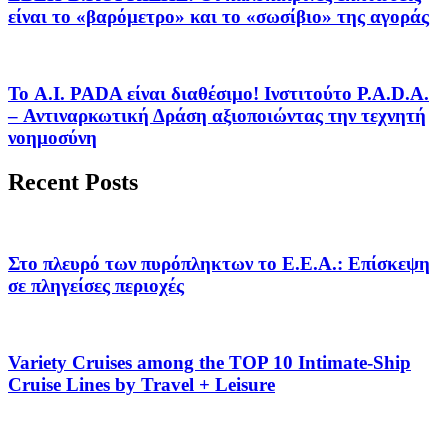
είναι το «βαρόμετρο» και το «σωσίβιο» της αγοράς
Το A.I. PADA είναι διαθέσιμο! Ινστιτούτο P.A.D.A.
– Αντιναρκωτική Δράση αξιοποιώντας την τεχνητή
νοημοσύνη
Recent Posts
Στο πλευρό των πυρόπληκτων το Ε.Ε.Α.: Επίσκεψη
σε πληγείσες περιοχές
Variety Cruises among the TOP 10 Intimate-Ship
Cruise Lines by Travel + Leisure