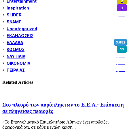
Entertainment
2
Inspiration
1
SLIDER
974
SNAME
1
Uncategorized
180
ΕΚΔΗΛΩΣΕΙΣ
14
ΕΛΛΑΔΑ
3,652
ΚΟΣΜΟΣ
10
ΝΑΥΤΙΛΙΑ
5,358
ΟΙΚΟΝΟΜΙΑ
1,800
ΠΕΙΡΑΙΑΣ
3,259
Related Articles
Στο πλευρό των πυρόπληκτων το Ε.Ε.Α.: Επίσκεψη
σε πληγείσες περιοχές
«Το Επαγγελματικό Επιμελητήριο Αθηνών έχει αποδείξει
διαχρονικά ότι, σε κάθε μεγάλη κρίση...