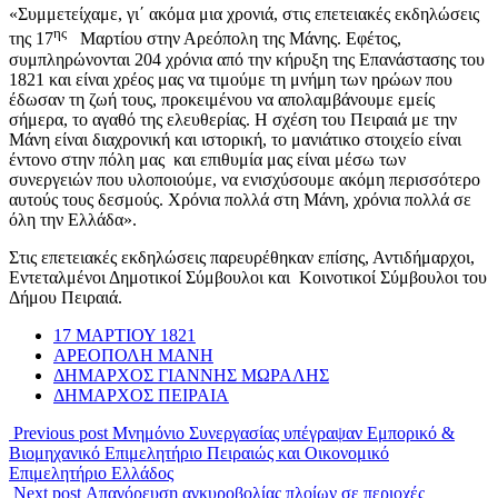
«Συμμετείχαμε, γι΄ ακόμα μια χρονιά, στις επετειακές εκδηλώσεις
ης
της 17
Μαρτίου στην Αρεόπολη της Μάνης. Εφέτος,
συμπληρώνονται 204 χρόνια από την κήρυξη της Επανάστασης του
1821 και είναι χρέος μας να τιμούμε τη μνήμη των ηρώων που
έδωσαν τη ζωή τους, προκειμένου να απολαμβάνουμε εμείς
σήμερα, το αγαθό της ελευθερίας. Η σχέση του Πειραιά με την
Μάνη είναι διαχρονική και ιστορική, το μανιάτικο στοιχείο είναι
έντονο στην πόλη μας και επιθυμία μας είναι μέσω των
συνεργειών που υλοποιούμε, να ενισχύσουμε ακόμη περισσότερο
αυτούς τους δεσμούς. Χρόνια πολλά στη Μάνη, χρόνια πολλά σε
όλη την Ελλάδα».
Στις επετειακές εκδηλώσεις παρευρέθηκαν επίσης, Αντιδήμαρχοι,
Εντεταλμένοι Δημοτικοί Σύμβουλοι και Κοινοτικοί Σύμβουλοι του
Δήμου Πειραιά.
17 ΜΑΡΤΙΟΥ 1821
ΑΡΕΟΠΟΛΗ ΜΑΝΗ
ΔΗΜΑΡΧΟΣ ΓΙΑΝΝΗΣ ΜΩΡΑΛΗΣ
ΔΗΜΑΡΧΟΣ ΠΕΙΡΑΙΑ
Previous post
Μνημόνιο Συνεργασίας υπέγραψαν Εμπορικό &
Βιομηχανικό Επιμελητήριο Πειραιώς και Οικονομικό
Επιμελητήριο Ελλάδος
Next post
Απαγόρευση αγκυροβολίας πλοίων σε περιοχές