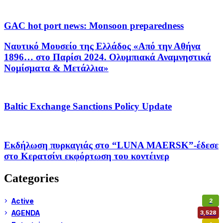
GAC hot port news: Monsoon preparedness
Ναυτικό Μουσείο της Ελλάδος «Από την Αθήνα
1896… στο Παρίσι 2024. Ολυμπιακά Αναμνηστικά
Νομίσματα & Μετάλλια»
Baltic Exchange Sanctions Policy Update
Εκδήλωση πυρκαγιάς στο “LUNA MAERSK”-έδεσε
στο Κερατσίνι εκφόρτωση του κοντέινερ
Categories
Active
2
AGENDA
3,528