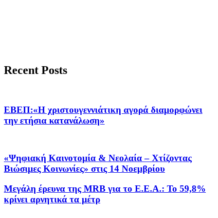
Recent Posts
ΕΒΕΠ:«Η χριστουγεννιάτικη αγορά διαμορφώνει
την ετήσια κατανάλωση»
«Ψηφιακή Καινοτομία & Νεολαία – Χτίζοντας
Βιώσιμες Κοινωνίες» στις 14 Νοεμβρίου
Μεγάλη έρευνα της MRB για το Ε.Ε.Α.: To 59,8%
κρίνει αρνητικά τα μέτρ