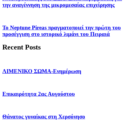
την αναγέννηση της μικρομεσαίας επιχείρησης
Το Neptune Pireas πραγματοποιεί την πρώτη του
προσέγγιση στο ιστορικό λιμάνι του Πειραιά
Recent Posts
ΛΙΜΕΝΙΚΟ ΣΩΜΑ-Ενημέρωση
Επικαιρότητα 2ας Αυγούστου
Θάνατος γυναίκας στη Χερσόνησο