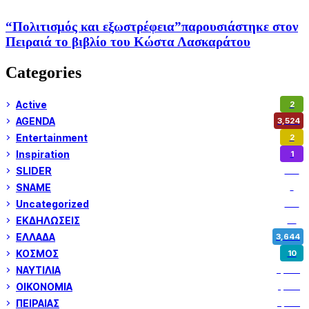
“Πολιτισμός και εξωστρέφεια”παρουσιάστηκε στον
Πειραιά το βιβλίο του Κώστα Λασκαράτου
Categories
Active
2
AGENDA
3,524
Entertainment
2
Inspiration
1
SLIDER
971
SNAME
1
Uncategorized
180
ΕΚΔΗΛΩΣΕΙΣ
14
ΕΛΛΑΔΑ
3,644
ΚΟΣΜΟΣ
10
ΝΑΥΤΙΛΙΑ
5,344
ΟΙΚΟΝΟΜΙΑ
1,795
ΠΕΙΡΑΙΑΣ
3,257