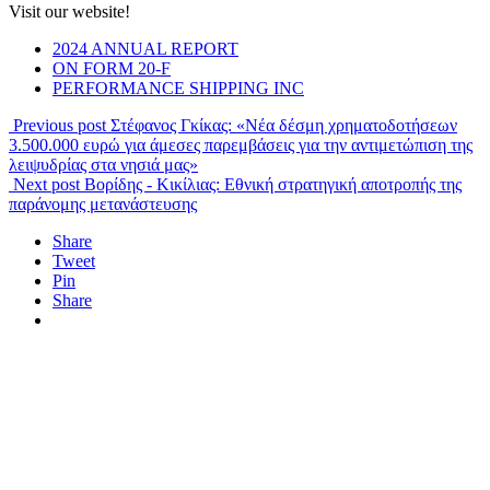
Visit our website!
2024 ANNUAL REPORT
ON FORM 20-F
PERFORMANCE SHIPPING INC
Previous post
Στέφανος Γκίκας: «Νέα δέσμη χρηματοδοτήσεων
3.500.000 ευρώ για άμεσες παρεμβάσεις για την αντιμετώπιση της
λειψυδρίας στα νησιά μας»
Next post
Βορίδης - Κικίλιας: Εθνική στρατηγική αποτροπής της
παράνομης μετανάστευσης
Share
Tweet
Pin
Share