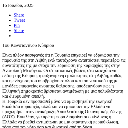
16 Ιουλίου, 2025
Share
Tweet
Pin
Share
Του Κωνσταντίνου Κύπριου
Είναι πλέον πασιφανές ότι η Τουρκία επιχειρεί να εδραιώσει την
παρουσία της στη Λιβύη ενώ ταυτόχρονα αναπτύσσει περαιτέρω τις
δυνατότητες της με στόχο την εδραίωση της κυριαρχίας της στην
Ανατολική Μεσόγειο. Οι στρατιωτικές βάσεις στα κατεχόμενα
εδάφη της Κύπρου, η αυξανόμενη εμπλοκή της στη Λιβύη, καθώς
και η ενίσχυση του υποβρυχίου στόλου και του ναυτικού της με
μονάδες επιφανείας ανοικτής θαλάσσης, αποδεικνύουν πως η
Ελληνική Δημοκρατία βρίσκεται αντιμέτωπη με μια πολυδιάστατη
και διευρυμένη απειλή.
Η Τουρκία δεν προσπαθεί μόνο να αμφισβητεί την ελληνική
θαλάσσια κυριαρχία, αλλά και να εμποδίσει την Ελλάδα να
προχωρήσει στην ανακήρυξη Αποκλειστικής Οικονομικής Ζώνης
(ΑΟΖ). Επιπλέον, για πρώτη φορά διαφαίνεται ο κίνδυνος η
Ελλάδα να βρεθεί αντιμέτωπη με μια στρατηγική περικύκλωση,
τόσο από τον νότο όσο και δυνητικά από τη δύση.