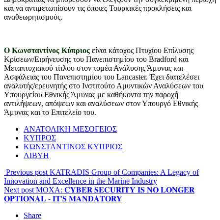
και να αντιμετωπίσουν τις όποιες Τουρκικές προκλήσεις και
αναθεωρητισμούς.
Ο Κωνσταντίνος Κύπριος
είναι κάτοχος Πτυχίου Επίλυσης
Κρίσεων/Ειρήνευσης του Πανεπιστημίου του Bradford και
Μεταπτυχιακού τίτλου στον τομέα Ανάλυσης Άμυνας και
Ασφάλειας του Πανεπιστημίου του Lancaster. Έχει διατελέσει
αναλυτής/ερευνητής στο Ινστιτούτο Αμυντικών Αναλύσεων του
Υπουργείου Εθνικής Άμυνας με καθήκοντα την παροχή
αντιλήψεων, απόψεων και αναλύσεων στον Υπουργό Εθνικής
Άμυνας και το Επιτελείο του.
ΑΝΑΤΟΛΙΚΗ ΜΕΣΟΓΕΙΟΣ
ΚΥΠΡΟΣ
ΚΩΝΣΤΑΝΤΙΝΟΣ ΚΥΠΡΙΟΣ
ΛΙΒΥΗ
Previous post
KATRADIS Group of Companies: A Legacy of
Innovation and Excellence in the Marine Industry
Next post
MOXA: 𝐂𝐘𝐁𝐄𝐑 𝐒𝐄𝐂𝐔𝐑𝐈𝐓𝐘 𝐈𝐒 𝐍𝐎 𝐋𝐎𝐍𝐆𝐄𝐑
𝐎𝐏𝐓𝐈𝐎𝐍𝐀𝐋 - 𝐈𝐓'𝐒 𝐌𝐀𝐍𝐃𝐀𝐓𝐎𝐑𝐘
Share