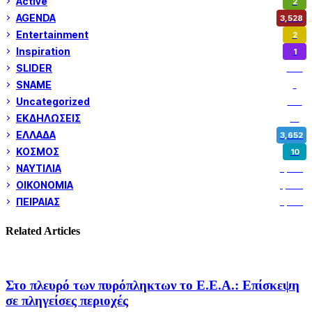
Active
2
AGENDA
3,528
Entertainment
2
Inspiration
1
SLIDER
974
SNAME
1
Uncategorized
180
ΕΚΔΗΛΩΣΕΙΣ
14
ΕΛΛΑΔΑ
3,652
ΚΟΣΜΟΣ
10
ΝΑΥΤΙΛΙΑ
5,358
ΟΙΚΟΝΟΜΙΑ
1,800
ΠΕΙΡΑΙΑΣ
3,259
Related Articles
Στο πλευρό των πυρόπληκτων το Ε.Ε.Α.: Επίσκεψη
σε πληγείσες περιοχές