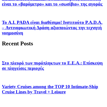
είναι το «βαρόμετρο» και το «σωσίβιο» της αγοράς
Το A.I. PADA είναι διαθέσιμο! Ινστιτούτο P.A.D.A.
– Αντιναρκωτική Δράση αξιοποιώντας την τεχνητή
νοημοσύνη
Recent Posts
Στο πλευρό των πυρόπληκτων το Ε.Ε.Α.: Επίσκεψη
σε πληγείσες περιοχές
Variety Cruises among the TOP 10 Intimate-Ship
Cruise Lines by Travel + Leisure