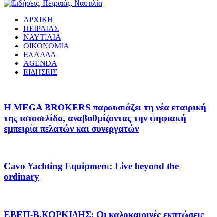
ΑΡΧΙΚΗ
ΠΕΙΡΑΙΑΣ
ΝΑΥΤΙΛΙΑ
ΟΙΚΟΝΟΜΙΑ
ΕΛΛΑΔΑ
AGENDA
ΕΙΔΗΣΕΙΣ
Η MEGA BROKERS παρουσιάζει τη νέα εταιρική
της ιστοσελίδα, αναβαθμίζοντας την ψηφιακή
εμπειρία πελατών και συνεργατών
Cavo Yachting Equipment: Live beyond the
ordinary
EΒΕΠ-Β.ΚΟΡΚΙΔΗΣ: Οι καλοκαιρινές εκπτώσεις