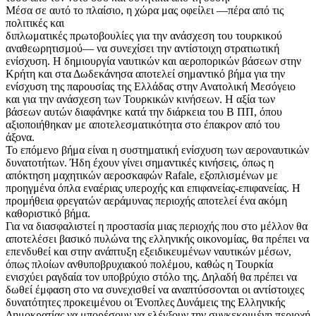
Μέσα σε αυτό το πλαίσιο, η χώρα μας οφείλει —πέρα από τις
πολιτικές και
διπλωματικές πρωτοβουλίες για την ανάσχεση του τουρκικού
αναθεωρητισμού— να συνεχίσει την αντίστοιχη στρατιωτική
ενίσχυση. Η δημιουργία ναυτικών και αεροπορικών βάσεων στην
Κρήτη και στα Δωδεκάνησα αποτελεί σημαντικό βήμα για την
ενίσχυση της παρουσίας της Ελλάδας στην Ανατολική Μεσόγειο
και για την ανάσχεση των Τουρκικών κινήσεων. Η αξία των
βάσεων αυτών διαφάνηκε κατά την διάρκεια του Β ΠΠ, όπου
αξιοποιήθηκαν με αποτελεσματικότητα στο έπακρον από του
άξονα.
Το επόμενο βήμα είναι η συστηματική ενίσχυση των αεροναυτικών
δυνατοτήτων. Ήδη έχουν γίνει σημαντικές κινήσεις, όπως η
απόκτηση μαχητικών αεροσκαφών Rafale, εξοπλισμένων με
προηγμένα όπλα εναέριας υπεροχής και επιφανείας-επιφανείας. Η
προμήθεια φρεγατών αεράμυνας περιοχής αποτελεί ένα ακόμη
καθοριστικό βήμα.
Για να διασφαλιστεί η προστασία μιας περιοχής που στο μέλλον θα
αποτελέσει βασικό πυλώνα της ελληνικής οικονομίας, θα πρέπει να
επενδυθεί και στην ανάπτυξη εξειδικευμένων ναυτικών μέσων,
όπως πλοίων ανθυποβρυχιακού πολέμου, καθώς η Τουρκία
ενισχύει ραγδαία τον υποβρύχιο στόλο της. Δηλαδή θα πρέπει να
δωθεί έμφαση στο να συνεχισθεί να αναπτύσσονται οι αντίστοιχες
δυνατότητες προκειμένου οι Ένοπλες Δυνάμεις της Ελληνικής
Δημοκρατίας να μπορέσουν να ελέγξουν την συγκεκριμένη περιοχή