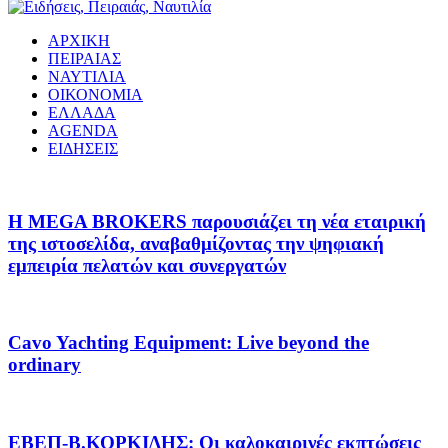
ΑΡΧΙΚΗ
ΠΕΙΡΑΙΑΣ
ΝΑΥΤΙΛΙΑ
ΟΙΚΟΝΟΜΙΑ
ΕΛΛΑΔΑ
AGENDA
ΕΙΔΗΣΕΙΣ
Η MEGA BROKERS παρουσιάζει τη νέα εταιρική
της ιστοσελίδα, αναβαθμίζοντας την ψηφιακή
εμπειρία πελατών και συνεργατών
Cavo Yachting Equipment: Live beyond the
ordinary
EΒΕΠ-Β.ΚΟΡΚΙΔΗΣ: Οι καλοκαιρινές εκπτώσεις