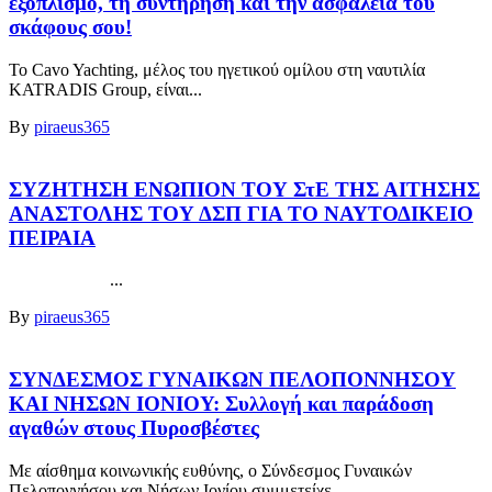
εξοπλισμό, τη συντήρηση και την ασφάλεια του
σκάφους σου!
Το Cavo Yachting, μέλος του ηγετικού ομίλου στη ναυτιλία
KATRADIS Group, είναι...
By
piraeus365
ΣΥΖΗΤΗΣΗ ΕΝΩΠΙΟΝ ΤΟΥ ΣτΕ ΤΗΣ ΑΙΤΗΣΗΣ
ΑΝΑΣΤΟΛΗΣ ΤΟΥ ΔΣΠ ΓΙΑ ΤΟ ΝΑΥΤΟΔΙΚΕΙΟ
ΠΕΙΡΑΙΑ
...
By
piraeus365
ΣΥΝΔΕΣΜΟΣ ΓΥΝΑΙΚΩΝ ΠΕΛΟΠΟΝΝΗΣΟΥ
ΚΑΙ ΝΗΣΩΝ ΙΟΝΙΟΥ: Συλλογή και παράδοση
αγαθών στους Πυροσβέστες
Με αίσθημα κοινωνικής ευθύνης, ο Σύνδεσμος Γυναικών
Πελοποννήσου και Νήσων Ιονίου συμμετείχε...