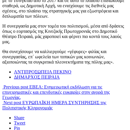
με το Τσινγκτάο από το 2017 και σε αυτό το πλαίσιο επιδιώκουμε
σταθερά, ως Δημοτική Αρχή, να ενισχύουμε τις διεθνείς μας
σχέσεις, στο πλαίσιο της στρατηγικής μας για εξωστρέφεια και
διπλωματία των πόλεων.
Η συνεργασία μας στον τομέα του πολιτισμού, μέσα από δράσεις
όπως ο εορτασμός της Κινεζικής Πρωτοχρονιάς στο Δημοτικό
Θέατρο Πειραιά, μάς χαροποιεί και φέρνει πιο κοντά τους λαούς
μας.
Θα συνεχίσουμε να καλλιεργούμε «γέφυρες» φιλίας και
συνεργασίας, επ΄ ωφελεία των τοπικών μας κοινωνιών,
αξιοποιώντας τα συγκριτικά πλεονεκτήματα της πόλης μας».
ΑΝΤΙΠΡΟΣΩΠΕΙΑ ΠΕΚΙΝΟ
ΔΗΜΑΡΧΟΣ ΠΕΙΡΑΙΑ
Previous post
ΕΒΕΑ: Ενημερωτική εκδήλωση για τις
επιχειρηματικές και επενδυτικές ευκαιρίες στην αγορά της
Γεωργίας,
Next post
ΕΥΡΩΠΑΪΚΗ ΗΜΕΡΑ ΣΥΝΤΗΡΗΣΗΣ της
Πολιτιστικής Κληρονομιάς
Share
Tweet
Pin