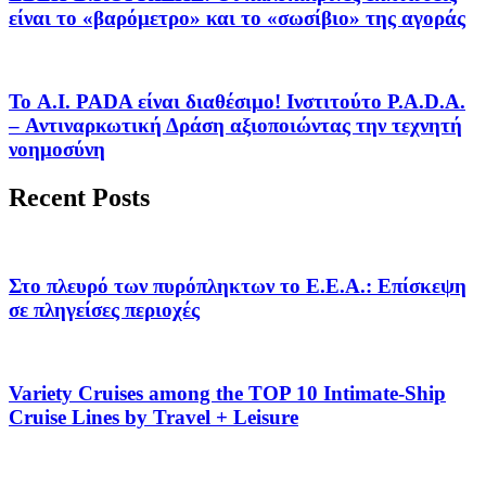
είναι το «βαρόμετρο» και το «σωσίβιο» της αγοράς
Το A.I. PADA είναι διαθέσιμο! Ινστιτούτο P.A.D.A.
– Αντιναρκωτική Δράση αξιοποιώντας την τεχνητή
νοημοσύνη
Recent Posts
Στο πλευρό των πυρόπληκτων το Ε.Ε.Α.: Επίσκεψη
σε πληγείσες περιοχές
Variety Cruises among the TOP 10 Intimate-Ship
Cruise Lines by Travel + Leisure