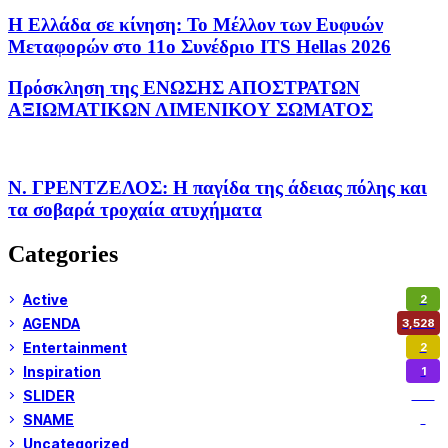
H Eλλάδα σε κίνηση: Το Μέλλον των Ευφυών
Μεταφορών στο 11ο Συνέδριο ITS Hellas 2026
Πρόσκληση της ΕΝΩΣΗΣ ΑΠΟΣΤΡΑΤΩΝ
ΑΞΙΩΜΑΤΙΚΩΝ ΛΙΜΕΝΙΚΟΥ ΣΩΜΑΤΟΣ
Ν. ΓΡΕΝΤΖΕΛΟΣ: Η παγίδα της άδειας πόλης και
τα σοβαρά τροχαία ατυχήματα
Categories
Active
2
AGENDA
3,528
Entertainment
2
Inspiration
1
SLIDER
974
SNAME
1
Uncategorized
180