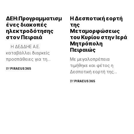
ΔΕΗ:Προγραμματισμ
Η Δεσποτική εορτή
ένες διακοπές
της
ηλεκτροδότησης
Μεταμορφώσεως
στον Πειραιά
του Κυρίου στην Ιερά
Μητρόπολη
H ΔΕΔΔΗΕ Α.Ε.
Πειραιώς
καταβάλλει διαρκείς
προσπάθειες για τη
Με μεγαλοπρέπεια
μεγαλύτερη δυνατή...
τιμήθηκε και φέτος η
BY
PIRAEUS365
Δεσποτική εορτή της
Μεταμορφώσεως του
BY
PIRAEUS365
Κυρίου...