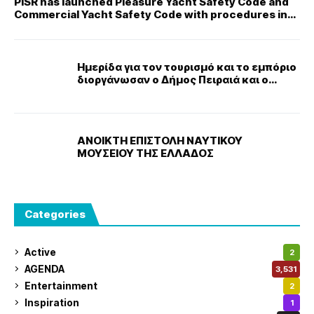
PISR has launched Pleasure Yacht Safety Code and
Commercial Yacht Safety Code with procedures in
order to offer a simple yacht registration
Ημερίδα για τον τουρισμό και το εμπόριο
διοργάνωσαν ο Δήμος Πειραιά και ο
Εμπορικός Σύλλογος Πειραιώς
ΑΝΟΙΚΤΗ ΕΠΙΣΤΟΛΗ ΝΑΥΤΙΚΟΥ
ΜΟΥΣΕΙΟΥ ΤΗΣ ΕΛΛΑΔΟΣ
Categories
Active
2
AGENDA
3,531
Entertainment
2
Inspiration
1