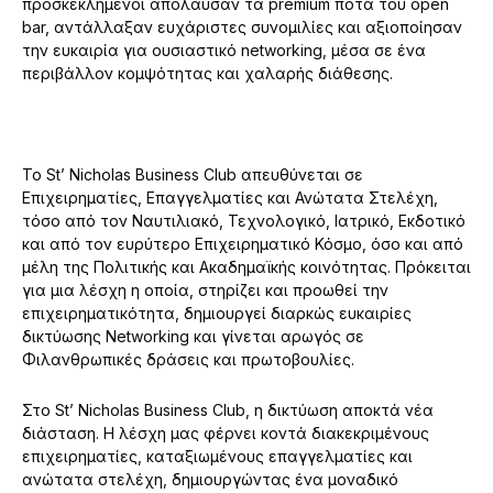
προσκεκλημένοι απόλαυσαν τα premium ποτά του open
bar, αντάλλαξαν ευχάριστες συνομιλίες και αξιοποίησαν
την ευκαιρία για ουσιαστικό networking, μέσα σε ένα
περιβάλλον κομψότητας και χαλαρής διάθεσης.
Το St’ Nicholas Business Club απευθύνεται σε
Επιχειρηματίες, Επαγγελματίες και Ανώτατα Στελέχη,
τόσο από τον Ναυτιλιακό, Τεχνολογικό, Ιατρικό, Εκδοτικό
και από τον ευρύτερο Επιχειρηματικό Κόσμο, όσο και από
μέλη της Πολιτικής και Ακαδημαϊκής κοινότητας. Πρόκειται
για μια λέσχη η οποία, στηρίζει και προωθεί την
επιχειρηματικότητα, δημιουργεί διαρκώς ευκαιρίες
δικτύωσης Networking και γίνεται αρωγός σε
Φιλανθρωπικές δράσεις και πρωτοβουλίες.
Στο St’ Nicholas Business Club, η δικτύωση αποκτά νέα
διάσταση. Η λέσχη μας φέρνει κοντά διακεκριμένους
επιχειρηματίες, καταξιωμένους επαγγελματίες και
ανώτατα στελέχη, δημιουργώντας ένα μοναδικό