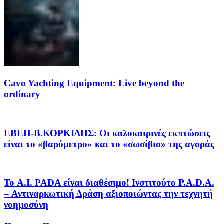
Cavo Yachting Equipment: Live beyond the
ordinary
EΒΕΠ-Β.ΚΟΡΚΙΔΗΣ: Οι καλοκαιρινές εκπτώσεις
είναι το «βαρόμετρο» και το «σωσίβιο» της αγοράς
Το A.I. PADA είναι διαθέσιμο! Ινστιτούτο P.A.D.A.
– Αντιναρκωτική Δράση αξιοποιώντας την τεχνητή
νοημοσύνη