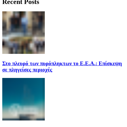
Recent Posts
Στο πλευρό των πυρόπληκτων το Ε.Ε.Α.: Επίσκεψη
σε πληγείσες περιοχές