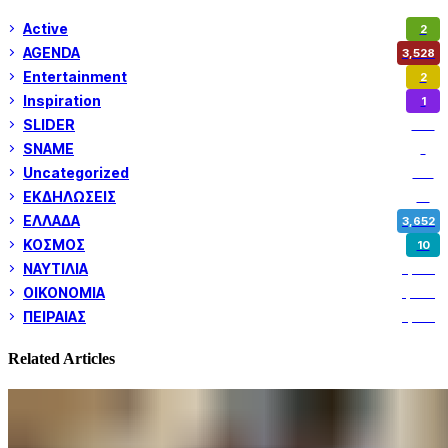
Active
2
AGENDA
3,528
Entertainment
2
Inspiration
1
SLIDER
974
SNAME
1
Uncategorized
180
ΕΚΔΗΛΩΣΕΙΣ
14
ΕΛΛΑΔΑ
3,652
ΚΟΣΜΟΣ
10
ΝΑΥΤΙΛΙΑ
5,358
ΟΙΚΟΝΟΜΙΑ
1,800
ΠΕΙΡΑΙΑΣ
3,259
Related Articles