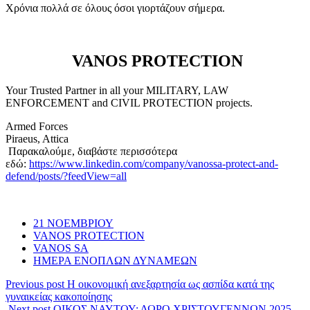
Χρόνια πολλά σε όλους όσοι γιορτάζουν σήμερα.
VANOS PROTECTION
Your Trusted Partner in all your MILITARY, LAW
ENFORCEMENT and CIVIL PROTECTION projects.
Armed Forces
Piraeus, Attica
Παρακαλούμε, διαβάστε περισσότερα
εδώ:
https://www.linkedin.com/company/vanossa-protect-and-
defend/posts/?feedView=all
21 ΝΟΕΜΒΡΙΟΥ
VANOS PROTECTION
VANOS SA
ΗΜΕΡΑ ΕΝΟΠΛΩΝ ΔΥΝΑΜΕΩΝ
Previous post
Η οικονομική ανεξαρτησία ως ασπίδα κατά της
γυναικείας κακοποίησης
Next post
ΟΙΚΟΣ ΝΑΥΤΟΥ: ΔΩΡΟ ΧΡΙΣΤΟΥΓΕΝΝΩΝ 2025