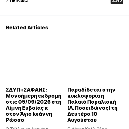
ΠΕΙΡΑΙΑΣ
3,260
Related Articles
ΣΔΥΠ+ΣΑΦΑΝΣ:
Παραδίδεται στην
Μονοήμερη εκδρομή
κυκλοφορία η
στις 05/09/2026 στη
Παλαιά Παραλιακή
Λίμνη Ευβοίας κ
(Λ. Ποσειδώνος) τη
στον Άγιο Ιωάννη
Δευτέρα 10
Ρώσσο
Αυγούστου
Ο Σύλλογος Δρομέων
Ο Δήμος Καλλιθέας