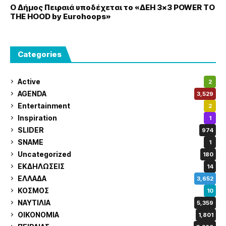
Ο Δήμος Πειραιά υποδέχεται το «ΔΕΗ 3×3 POWER TO
THE HOOD by Eurohoops»
Categories
Active
2
AGENDA
3,529
Entertainment
2
Inspiration
1
SLIDER
974
SNAME
1
Uncategorized
180
ΕΚΔΗΛΩΣΕΙΣ
14
ΕΛΛΑΔΑ
3,652
ΚΟΣΜΟΣ
10
ΝΑΥΤΙΛΙΑ
5,359
ΟΙΚΟΝΟΜΙΑ
1,801