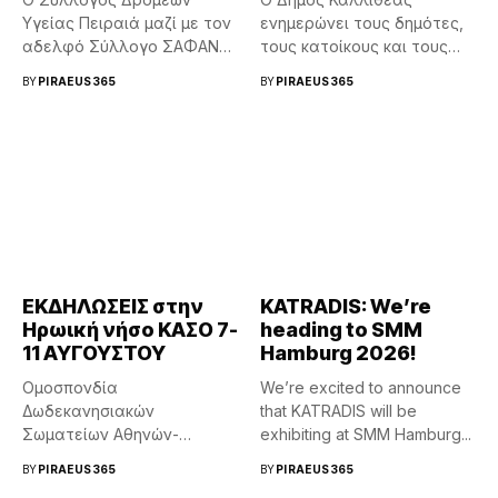
Υγείας Πειραιά μαζί με τον
ενημερώνει τους δημότες,
αδελφό Σύλλογο ΣΑΦΑΝΣ
τους κατοίκους και τους
θα...
οδηγούς ότι τη...
BY
PIRAEUS365
BY
PIRAEUS365
ΕΚΔΗΛΩΣΕΙΣ στην
KATRADIS: We’re
Ηρωική νήσο ΚΑΣΟ 7-
heading to SMM
11 ΑΥΓΟΥΣΤΟΥ
Hamburg 2026!
Ομοσπονδία
We’re excited to announce
Δωδεκανησιακών
that KATRADIS will be
Σωματείων Αθηνών-
exhibiting at SMM Hamburg...
Πειραιώς 7 ΠΑΡΑΣΚΕΥΗ
BY
PIRAEUS365
BY
PIRAEUS365
6μμ: «οι μικροί Πικάσσο από