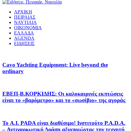
ΑΡΧΙΚΗ
ΠΕΙΡΑΙΑΣ
ΝΑΥΤΙΛΙΑ
ΟΙΚΟΝΟΜΙΑ
ΕΛΛΑΔΑ
AGENDA
ΕΙΔΗΣΕΙΣ
Cavo Yachting Equipment: Live beyond the
ordinary
EΒΕΠ-Β.ΚΟΡΚΙΔΗΣ: Οι καλοκαιρινές εκπτώσεις
είναι το «βαρόμετρο» και το «σωσίβιο» της αγοράς
Το A.I. PADA είναι διαθέσιμο! Ινστιτούτο P.A.D.A.
– Αντιναρκωτική Δράση αξιοποιώντας την τεχνητή