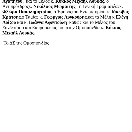
Αγαπητού,
και το μέλος κ.
Κύκκος Μιχαήλ Λουκάς
, ο
Αντιπρόεδροςκ.
Νικόλαος Μωραίτης
, η Γενική Γραμματέαςκ.
Φλώρα Παπαδημητρίου
, ο Έφοροςτου Εντευκτηρίου κ.
Ιάκωβος
Κράτσης
,ο Ταμίας κ.
Γεώργιος Λυγκούρης
,και τα Μέλη κ
Ελένη
Λοίζου
και κ.
Ιωάννα Αφεντούλη
καθώς και το Μέλος του
Συνδέσμου και Εκπρόσωπος του στην Ομοσπονδία κ.
Κύκκος
Μιχαήλ Λουκάς.
Το ΔΣ της Ομοσπονδίας