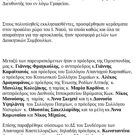
Διευθυντής του εν λόγω Γραφείου.
Στους πολυπληθείς εκκλησιασθέντες, προσφέρθηκαν κεράσματα
στον προαύλιο χώρο του Ι. Ναού, τα οποία καθώς και όλα τα
απαραίτητα για την αρτοκλασία, ήταν προσφορά μελών των
Διοικητικών Συμβουλίων.
Μεταξύ των παρευρισκόμενων ήταν ο πρόεδρος της Ομοσπονδίας
μας κ.
Γιάννης Φραγκούλης
, ο αντιπρόεδρος κ.
Γιάννης
Καραϊτιανός
και πρόεδρος του Συλλόγου Απανταχού Καρπαθίων,
ο πρόεδρος του Κοινωνικού Συλλόγου Συμαίων κ.
Αλέκος
Δραγουμάνος
,ο πρόεδρος της Ένωσης Ροδίων Αττικής κ.
Μανώλης Κολεζάκης
, η ταμίας κ.
Μαρία Κορδίνα
, ο
αντιπρόεδρος του Διεθνούς Ιπποκρατείου Ιδρύματος Κωκ.
Νίκος
Μανούσης
, η ταμίας κ.
Άννα Σκεμπέ
και η κ.
Διονυσία
Υψηλάντη
του Συλλόγου Πατμίων, ο πρόεδρος του Συλλόγου
Νισυρίων κ.
Οδυσσέας Σακελλαρίδης
και τα μέλη κκ.
Άννα
Κορωναίου
και
Νίκος Μίχαλος
.
Επίσης παραβρέθηκε σύσσωμο το ΔΣ του Συνδέσμου των
Απανταχού Καστελλοριζίων, δηλαδήη πρόεδρος κ.
Κωνσταντίνα