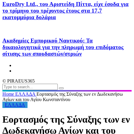
EuroDry Ltd., του Αριστείδη Πίττα, είχε έσοδα για
το τρίμηνο του τρέχοντος έτους στα 17,7
εκατομμύρια δολάρια
Ακαδημίες Εμπορικού Ναυτικού: Τα
δικαιολογητικά για την πληρωμή του επιδόματος
σίτισης των σπουδαστών/στριών
© PIRAEUS365
Home
ΕΛΛΑΔΑ
Εορτασμός της Σύναξης των εν Δωδεκανήσω
Αγίων και του Αγίου Κωνσταντίνου
ΕΛΛΑΔΑ
Εορτασμός της Σύναξης των εν
Δωδεκανήσω Αγίων και του