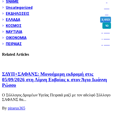
SNAME
1
Uncategorized
180
ΕΚΔΗΛΩΣΕΙΣ
14
ΕΛΛΑΔΑ
3,653
ΚΟΣΜΟΣ
10
ΝΑΥΤΙΛΙΑ
5,362
ΟΙΚΟΝΟΜΙΑ
1,802
ΠΕΙΡΑΙΑΣ
3,262
Related Articles
ΣΔΥΠ+ΣΑΦΑΝΣ: Μονοήμερη εκδρομή στις
05/09/2026 στη Λίμνη Ευβοίας κ στον Άγιο Ιωάννη
Ρώσσο
Ο Σύλλογος Δρομέων Υγείας Πειραιά μαζί με τον αδελφό Σύλλογο
ΣΑΦΑΝΣ θα...
By
piraeus365