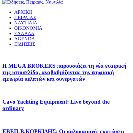
ΑΡΧΙΚΗ
ΠΕΙΡΑΙΑΣ
ΝΑΥΤΙΛΙΑ
ΟΙΚΟΝΟΜΙΑ
ΕΛΛΑΔΑ
AGENDA
ΕΙΔΗΣΕΙΣ
Η MEGA BROKERS παρουσιάζει τη νέα εταιρική
της ιστοσελίδα, αναβαθμίζοντας την ψηφιακή
εμπειρία πελατών και συνεργατών
Cavo Yachting Equipment: Live beyond the
ordinary
EΒΕΠ-Β.ΚΟΡΚΙΔΗΣ: Οι καλοκαιρινές εκπτώσεις