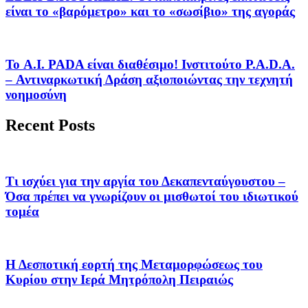
είναι το «βαρόμετρο» και το «σωσίβιο» της αγοράς
Το A.I. PADA είναι διαθέσιμο! Ινστιτούτο P.A.D.A.
– Αντιναρκωτική Δράση αξιοποιώντας την τεχνητή
νοημοσύνη
Recent Posts
Τι ισχύει για την αργία του Δεκαπενταύγουστου –
Όσα πρέπει να γνωρίζουν οι μισθωτοί του ιδιωτικού
τομέα
Η Δεσποτική εορτή της Μεταμορφώσεως του
Κυρίου στην Ιερά Μητρόπολη Πειραιώς