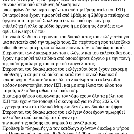
συνοδεύεται από υπεύθυνη δήλωση των
υποψηφίων (υπόδειγμα παρέχεται από την Γραμματεία του ΙΣΠ)
Οι ιατροί που έχουν τιμωρηθεί από 1βάθμιο ή 2βάθμιο πειθαρχικό
όργανο του Ιατρικού Συλλόγου (εκτός από την ποινή της
επίπληξης) ή άλλο αρμόδιο όργανο ή με βάση τις διατάξεις των
αρθ. 63 &amp; 67 του
Ποινικού Κώδικα στερούνται του δικαιώματος του εκλέγεσθαι για
μια πενταετία από την τιμωρία τους. Σε περίπτωση που τελεσίδικα
αθωωθούν νωρίτερα, αυτοδίκαια επανακτούν το δικαίωμα αυτό.
Στερούνται των δικαιωμάτων του εκλέγειν και του εκλέγεσθαι όσοι
έχουν τιμωρηθεί τελεσίδικα από οποιοδήποτε όργανο με την ποινή
της παύσης άσκησης του ιατρικού επαγγέλματος.
Στερούνται του δικαιώματος του εκλέγεσθαι όσοι έχουν εκκρεμή
υπόθεση για ατιμωτικό αδίκημα κατά τον Ποινικό Κώδικα ή
κακούργημα. Αποκτούν και πάλι το δικαίωμα του εκλέγεσθαι
εφόσον κοινοποιηθεί στον ΙΣΠ, και με επιμέλεια του ιδίου του
ιατρού, τελεσίδικη αθωωτική απόφαση.
Δικαίωμα ψήφου σύμφωνα με τον νόμο έχουν όλα τα μέλη του
ΙΣΠ που έχουν τακτοποιηθεί οικονομικά για το έτος 2025. Οι
εγγεγραμμένοι στο Ειδικό Μητρώο δεν έχουν δικαίωμα ψήφου.
Στερούνται του δικαιώματος του εκλέγειν όσοι έχουν τιμωρηθεί
τελεσίδικα από οποιοδήποτε όργανο με
την ποινή της παύσης του ιατρικού επαγγέλματος.
Προθεσμία πληρωμής για τον κατάλογο εχόντων δικαίωμα ψήφου
ως Παρασκευή 5 Ιουνίου 2026 (μέχρι 14:00 με φυσική παρουσία