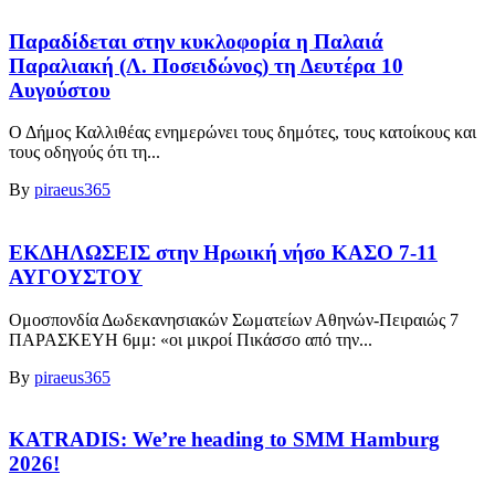
Παραδίδεται στην κυκλοφορία η Παλαιά
Παραλιακή (Λ. Ποσειδώνος) τη Δευτέρα 10
Αυγούστου
Ο Δήμος Καλλιθέας ενημερώνει τους δημότες, τους κατοίκους και
τους οδηγούς ότι τη...
By
piraeus365
ΕΚΔΗΛΩΣΕΙΣ στην Ηρωική νήσο ΚΑΣΟ 7-11
ΑΥΓΟΥΣΤΟΥ
Ομοσπονδία Δωδεκανησιακών Σωματείων Αθηνών-Πειραιώς 7
ΠΑΡΑΣΚΕΥΗ 6μμ: «οι μικροί Πικάσσο από την...
By
piraeus365
KATRADIS: We’re heading to SMM Hamburg
2026!