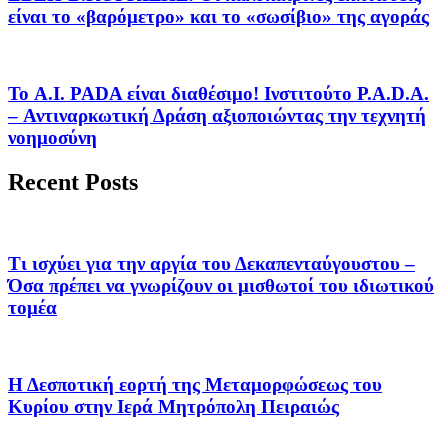
είναι το «βαρόμετρο» και το «σωσίβιο» της αγοράς
Το A.I. PADA είναι διαθέσιμο! Ινστιτούτο P.A.D.A.
– Αντιναρκωτική Δράση αξιοποιώντας την τεχνητή
νοημοσύνη
Recent Posts
Τι ισχύει για την αργία του Δεκαπενταύγουστου –
Όσα πρέπει να γνωρίζουν οι μισθωτοί του ιδιωτικού
τομέα
Η Δεσποτική εορτή της Μεταμορφώσεως του
Κυρίου στην Ιερά Μητρόπολη Πειραιώς