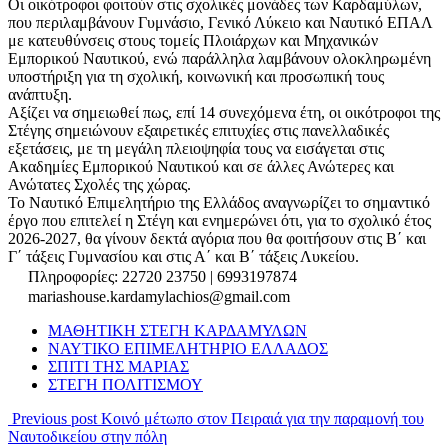
Οι οικότροφοι φοιτούν στις σχολικές μονάδες των Καρδαμύλων,
που περιλαμβάνουν Γυμνάσιο, Γενικό Λύκειο και Ναυτικό ΕΠΑΛ
με κατευθύνσεις στους τομείς Πλοιάρχων και Μηχανικών
Εμπορικού Ναυτικού, ενώ παράλληλα λαμβάνουν ολοκληρωμένη
υποστήριξη για τη σχολική, κοινωνική και προσωπική τους
ανάπτυξη.
Αξίζει να σημειωθεί πως, επί 14 συνεχόμενα έτη, οι οικότροφοι της
Στέγης σημειώνουν εξαιρετικές επιτυχίες στις πανελλαδικές
εξετάσεις, με τη μεγάλη πλειοψηφία τους να εισάγεται στις
Ακαδημίες Εμπορικού Ναυτικού και σε άλλες Ανώτερες και
Ανώτατες Σχολές της χώρας.
Το Ναυτικό Επιμελητήριο της Ελλάδος αναγνωρίζει το σημαντικό
έργο που επιτελεί η Στέγη και ενημερώνει ότι, για το σχολικό έτος
2026-2027, θα γίνουν δεκτά αγόρια που θα φοιτήσουν στις Β΄ και
Γ΄ τάξεις Γυμνασίου και στις Α΄ και Β΄ τάξεις Λυκείου.
Πληροφορίες: 22720 23750 | 6993197874
mariashouse.kardamylachios@gmail.com
ΜΑΘΗΤΙΚΗ ΣΤΕΓΗ ΚΑΡΔΑΜΥΛΩΝ
ΝΑΥΤΙΚΟ ΕΠΙΜΕΛΗΤΗΡΙΟ ΕΛΛΑΔΟΣ
ΣΠΙΤΙ ΤΗΣ ΜΑΡΙΑΣ
ΣΤΕΓΗ ΠΟΛΙΤΙΣΜΟΥ
Previous post
Κοινό μέτωπο στον Πειραιά για την παραμονή του
Ναυτοδικείου στην πόλη