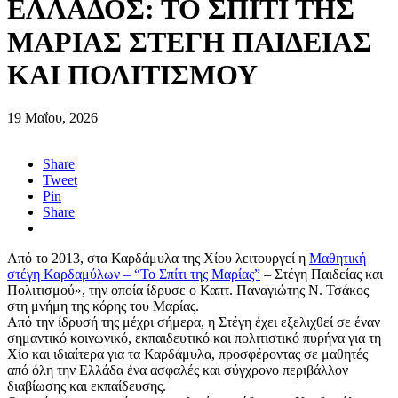
ΕΛΛΑΔΟΣ: ΤΟ ΣΠΙΤΙ ΤΗΣ
ΜΑΡΙΑΣ ΣΤΕΓΗ ΠΑΙΔΕΙΑΣ
ΚΑΙ ΠΟΛΙΤΙΣΜΟΥ
19 Μαΐου, 2026
Share
Tweet
Pin
Share
Από το 2013, στα Καρδάμυλα της Χίου λειτουργεί η
Μαθητική
στέγη Καρδαμύλων – “Το Σπίτι της Μαρίας”
– Στέγη Παιδείας και
Πολιτισμού», την οποία ίδρυσε ο Καπτ. Παναγιώτης Ν. Τσάκος
στη μνήμη της κόρης του Μαρίας.
Από την ίδρυσή της μέχρι σήμερα, η Στέγη έχει εξελιχθεί σε έναν
σημαντικό κοινωνικό, εκπαιδευτικό και πολιτιστικό πυρήνα για τη
Χίο και ιδιαίτερα για τα Καρδάμυλα, προσφέροντας σε μαθητές
από όλη την Ελλάδα ένα ασφαλές και σύγχρονο περιβάλλον
διαβίωσης και εκπαίδευσης.