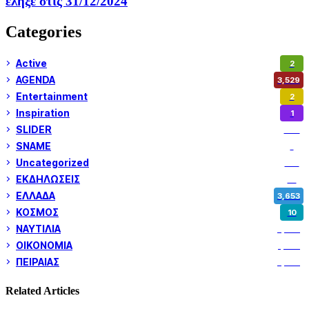
έληξε στις 31/12/2024
Categories
Active
2
AGENDA
3,529
Entertainment
2
Inspiration
1
SLIDER
974
SNAME
1
Uncategorized
180
ΕΚΔΗΛΩΣΕΙΣ
14
ΕΛΛΑΔΑ
3,653
ΚΟΣΜΟΣ
10
ΝΑΥΤΙΛΙΑ
5,362
ΟΙΚΟΝΟΜΙΑ
1,802
ΠΕΙΡΑΙΑΣ
3,262
Related Articles