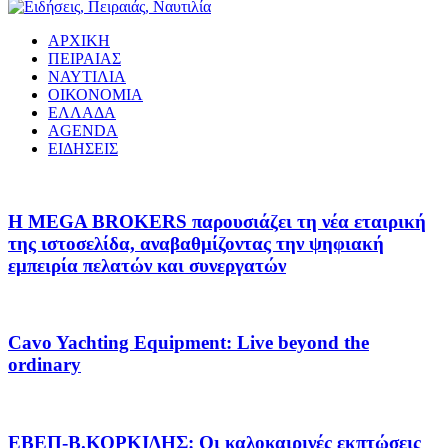
ΑΡΧΙΚΗ
ΠΕΙΡΑΙΑΣ
ΝΑΥΤΙΛΙΑ
ΟΙΚΟΝΟΜΙΑ
ΕΛΛΑΔΑ
AGENDA
ΕΙΔΗΣΕΙΣ
Η MEGA BROKERS παρουσιάζει τη νέα εταιρική
της ιστοσελίδα, αναβαθμίζοντας την ψηφιακή
εμπειρία πελατών και συνεργατών
Cavo Yachting Equipment: Live beyond the
ordinary
EΒΕΠ-Β.ΚΟΡΚΙΔΗΣ: Οι καλοκαιρινές εκπτώσεις