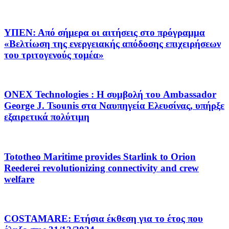
ΥΠΕΝ: Από σήμερα οι αιτήσεις στο πρόγραμμα
«Βελτίωση της ενεργειακής απόδοσης επιχειρήσεων
του τριτογενούς τομέα»
ONEX Technologies : Η συμβολή του Ambassador
George J. Tsounis στα Ναυπηγεία Ελευσίνας, υπήρξε
εξαιρετικά πολύτιμη
Tototheo Maritime provides Starlink to Orion
Reederei revolutionizing connectivity and crew
welfare
COSTAMARE: Ετήσια έκθεση για το έτος που