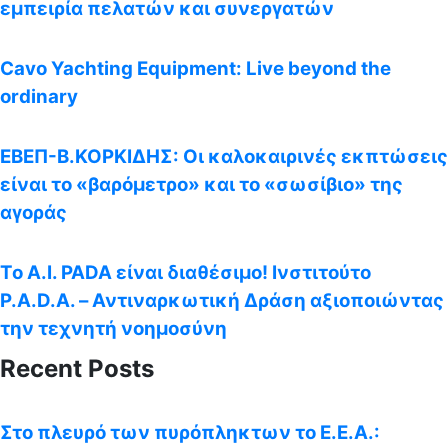
εμπειρία πελατών και συνεργατών
Cavo Yachting Equipment: Live beyond the
ordinary
EΒΕΠ-Β.ΚΟΡΚΙΔΗΣ: Οι καλοκαιρινές εκπτώσεις
είναι το «βαρόμετρο» και το «σωσίβιο» της
αγοράς
Το A.I. PADA είναι διαθέσιμο! Ινστιτούτο
P.A.D.A. – Αντιναρκωτική Δράση αξιοποιώντας
την τεχνητή νοημοσύνη
Recent Posts
Στο πλευρό των πυρόπληκτων το Ε.Ε.Α.: