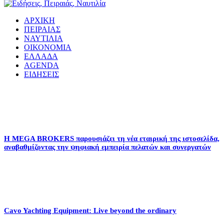
ΑΡΧΙΚΗ
ΠΕΙΡΑΙΑΣ
ΝΑΥΤΙΛΙΑ
ΟΙΚΟΝΟΜΙΑ
ΕΛΛΑΔΑ
AGENDA
ΕΙΔΗΣΕΙΣ
Η MEGA BROKERS παρουσιάζει τη νέα εταιρική της ιστοσελίδα,
αναβαθμίζοντας την ψηφιακή εμπειρία πελατών και συνεργατών
Cavo Yachting Equipment: Live beyond the ordinary