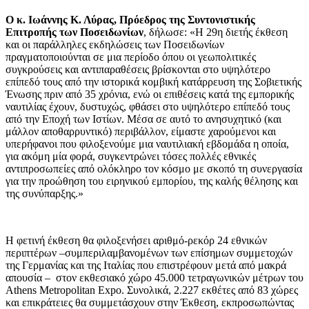
Ο κ. Ιωάννης Κ. Λύρας, Πρόεδρος της Συντονιστικής
Επιτροπής των Ποσειδωνίων
, δήλωσε: «Η 29η διετής έκθεση
και οι παράλληλες εκδηλώσεις των Ποσειδωνίων
πραγματοποιούνται σε μια περίοδο όπου οι γεωπολιτικές
συγκρούσεις και αντιπαραθέσεις βρίσκονται στο υψηλότερο
επίπεδό τους από την ιστορικά κομβική κατάρρευση της Σοβιετικής
Ένωσης πριν από 35 χρόνια, ενώ οι επιθέσεις κατά της εμπορικής
ναυτιλίας έχουν, δυστυχώς, φθάσει στο υψηλότερο επίπεδό τους
από την Εποχή των Ιστίων. Μέσα σε αυτό το ανησυχητικό (και
μάλλον αποθαρρυντικό) περιβάλλον, είμαστε χαρούμενοι και
υπερήφανοι που φιλοξενούμε μια ναυτιλιακή εβδομάδα η οποία,
για ακόμη μία φορά, συγκεντρώνει τόσες πολλές εθνικές
αντιπροσωπείες από ολόκληρο τον κόσμο με σκοπό τη συνεργασία
για την προώθηση του ειρηνικού εμπορίου, της καλής θέλησης και
της συνύπαρξης.»
Η φετινή έκθεση θα φιλοξενήσει αριθμό-ρεκόρ 24 εθνικών
περιπτέρων –συμπεριλαμβανομένων των επίσημων συμμετοχών
της Γερμανίας και της Ιταλίας που επιστρέφουν μετά από μακρά
απουσία – στον εκθεσιακό χώρο 45.000 τετραγωνικών μέτρων του
Athens Metropolitan Expo. Συνολικά, 2.227 εκθέτες από 83 χώρες
και επικράτειες θα συμμετάσχουν στην Έκθεση, εκπροσωπώντας