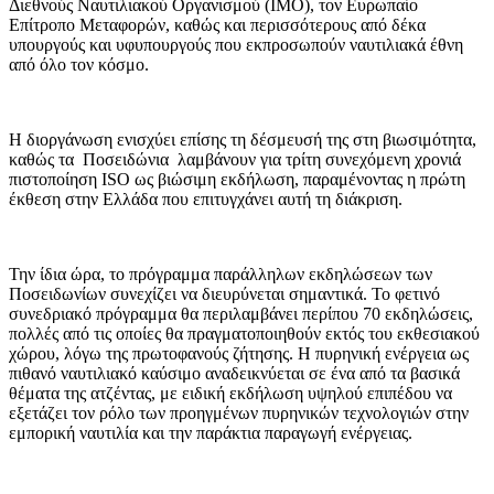
Διεθνούς Ναυτιλιακού Οργανισμού (IMO), τον Ευρωπαίο
Επίτροπο Μεταφορών, καθώς και περισσότερους από δέκα
υπουργούς και υφυπουργούς που εκπροσωπούν ναυτιλιακά έθνη
από όλο τον κόσμο.
Η διοργάνωση ενισχύει επίσης τη δέσμευσή της στη βιωσιμότητα,
καθώς τα Ποσειδώνια λαμβάνουν για τρίτη συνεχόμενη χρονιά
πιστοποίηση ISO ως βιώσιμη εκδήλωση, παραμένοντας η πρώτη
έκθεση στην Ελλάδα που επιτυγχάνει αυτή τη διάκριση.
Την ίδια ώρα, το πρόγραμμα παράλληλων εκδηλώσεων των
Ποσειδωνίων συνεχίζει να διευρύνεται σημαντικά. Το φετινό
συνεδριακό πρόγραμμα θα περιλαμβάνει περίπου 70 εκδηλώσεις,
πολλές από τις οποίες θα πραγματοποιηθούν εκτός του εκθεσιακού
χώρου, λόγω της πρωτοφανούς ζήτησης. Η πυρηνική ενέργεια ως
πιθανό ναυτιλιακό καύσιμο αναδεικνύεται σε ένα από τα βασικά
θέματα της ατζέντας, με ειδική εκδήλωση υψηλού επιπέδου να
εξετάζει τον ρόλο των προηγμένων πυρηνικών τεχνολογιών στην
εμπορική ναυτιλία και την παράκτια παραγωγή ενέργειας.