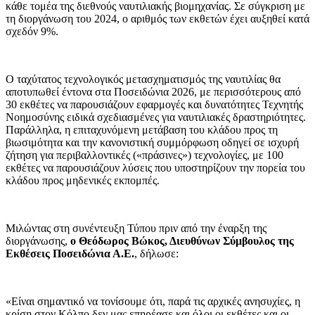
κάθε τομέα της διεθνούς ναυτιλιακής βιομηχανίας. Σε σύγκριση με
τη διοργάνωση του 2024, ο αριθμός των εκθετών έχει αυξηθεί κατά
σχεδόν 9%.
Ο ταχύτατος τεχνολογικός μετασχηματισμός της ναυτιλίας θα
αποτυπωθεί έντονα στα Ποσειδώνια 2026, με περισσότερους από
30 εκθέτες να παρουσιάζουν εφαρμογές και δυνατότητες Τεχνητής
Νοημοσύνης ειδικά σχεδιασμένες για ναυτιλιακές δραστηριότητες.
Παράλληλα, η επιταχυνόμενη μετάβαση του κλάδου προς τη
βιωσιμότητα και την κανονιστική συμμόρφωση οδηγεί σε ισχυρή
ζήτηση για περιβαλλοντικές («πράσινες») τεχνολογίες, με 100
εκθέτες να παρουσιάζουν λύσεις που υποστηρίζουν την πορεία του
κλάδου προς μηδενικές εκπομπές.
Μιλώντας στη συνέντευξη Τύπου πριν από την έναρξη της
διοργάνωσης,
ο Θεόδωρος Βώκος, Διευθύνων Σύμβουλος της
Εκθέσεις Ποσειδώνια Α.Ε.
, δήλωσε:
«Είναι σημαντικό να τονίσουμε ότι, παρά τις αρχικές ανησυχίες, η
κρίση στον Κόλπο δεν μας επηρέασε και όλοι οι εκθέτες και οι