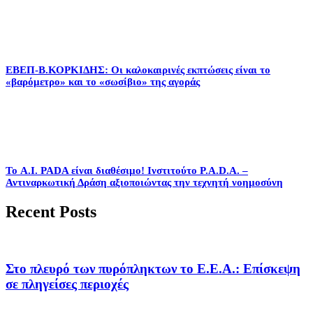
EΒΕΠ-Β.ΚΟΡΚΙΔΗΣ: Οι καλοκαιρινές εκπτώσεις είναι το
«βαρόμετρο» και το «σωσίβιο» της αγοράς
Το A.I. PADA είναι διαθέσιμο! Ινστιτούτο P.A.D.A. –
Αντιναρκωτική Δράση αξιοποιώντας την τεχνητή νοημοσύνη
Recent Posts
Στο πλευρό των πυρόπληκτων το Ε.Ε.Α.: Επίσκεψη
σε πληγείσες περιοχές