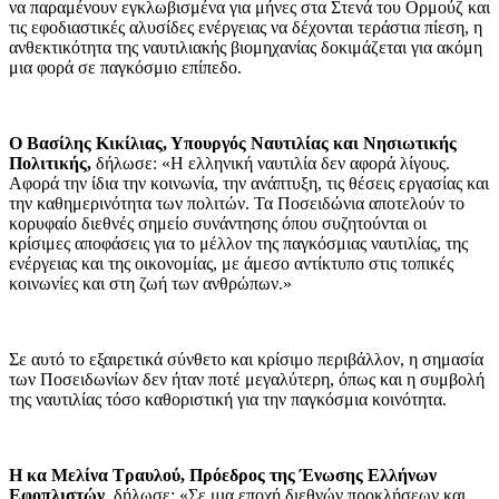
να παραμένουν εγκλωβισμένα για μήνες στα Στενά του Ορμούζ και
τις εφοδιαστικές αλυσίδες ενέργειας να δέχονται τεράστια πίεση, η
ανθεκτικότητα της ναυτιλιακής βιομηχανίας δοκιμάζεται για ακόμη
μια φορά σε παγκόσμιο επίπεδο.
O
Βασίλης Κικίλιας, Υπουργός Ναυτιλίας και Νησιωτικής
Πολιτικής,
δήλωσε: «Η ελληνική ναυτιλία δεν αφορά λίγους.
Αφορά την ίδια την κοινωνία, την ανάπτυξη, τις θέσεις εργασίας και
την καθημερινότητα των πολιτών. Τα Ποσειδώνια αποτελούν το
κορυφαίο διεθνές σημείο συνάντησης όπου συζητούνται οι
κρίσιμες αποφάσεις για το μέλλον της παγκόσμιας ναυτιλίας, της
ενέργειας και της οικονομίας, με άμεσο αντίκτυπο στις τοπικές
κοινωνίες και στη ζωή των ανθρώπων.»
Σε αυτό το εξαιρετικά σύνθετο και κρίσιμο περιβάλλον, η σημασία
των Ποσειδωνίων δεν ήταν ποτέ μεγαλύτερη, όπως και η συμβολή
της ναυτιλίας τόσο καθοριστική για την παγκόσμια κοινότητα.
Η κα Μελίνα Τραυλού, Πρόεδρος της Ένωσης Ελλήνων
Εφοπλιστών
, δήλωσε: «Σε μια εποχή διεθνών προκλήσεων και