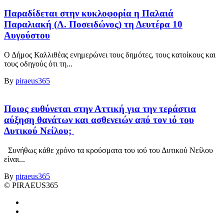
Παραδίδεται στην κυκλοφορία η Παλαιά
Παραλιακή (Λ. Ποσειδώνος) τη Δευτέρα 10
Αυγούστου
Ο Δήμος Καλλιθέας ενημερώνει τους δημότες, τους κατοίκους και
τους οδηγούς ότι τη...
By
piraeus365
Ποιος ευθύνεται στην Αττική για την τεράστια
αύξηση θανάτων και ασθενειών από τον ιό του
Δυτικού Νείλου;
Συνήθως κάθε χρόνο τα κρούσματα του ιού του Δυτικού Νείλου
είναι...
By
piraeus365
© PIRAEUS365