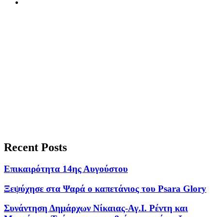
Recent Posts
Επικαιρότητα 14ης Αυγούστου
Ξεψύχησε στα Ψαρά ο καπετάνιος του Psara Glory
Συνάντηση Δημάρχων Νίκαιας-Αγ.Ι. Ρέντη και