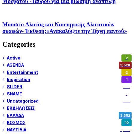
Μοσχάτου -Ταύρου για μια βιώσιμη ανάπτυξη
Μουσείο Αλιείας και Ναυπηγικής Αλιευτικών
σκαφών- Έκθεση:«Ανακαλύψτε την Τέχνη παντού»
Categories
Active
2
AGENDA
3,528
Entertainment
2
Inspiration
1
SLIDER
974
SNAME
1
Uncategorized
180
ΕΚΔΗΛΩΣΕΙΣ
14
ΕΛΛΑΔΑ
3,652
ΚΟΣΜΟΣ
10
ΝΑΥΤΙΛΙΑ
5,358