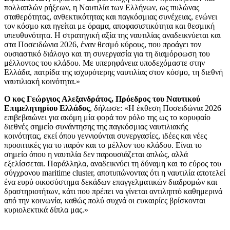
πολλαπλών ρήξεων, η Ναυτιλία των Ελλήνων, ως πυλώνας
σταθερότητας, ανθεκτικότητας και παγκόσμιας συνέχειας, ενώνει
τον κόσμο και ηγείται με όραμα, αποφασιστικότητα και θεσμική
υπευθυνότητα. Η στρατηγική αξία της ναυτιλίας αναδεικνύεται και
στα Ποσειδώνια 2026, έναν θεσμό κύρους, που προάγει τον
ουσιαστικό διάλογο και τη συνεργασία για τη διαμόρφωση του
μέλλοντος του κλάδου. Με υπερηφάνεια υποδεχόμαστε στην
Ελλάδα, πατρίδα της ισχυρότερης ναυτιλίας στον κόσμο, τη διεθνή
ναυτιλιακή κοινότητα.»
Ο κος Γεώργιος Αλεξανδράτος, Πρόεδρος του Ναυτικού
Επιμελητηρίου Ελλάδος
, δήλωσε: «Η έκθεση Ποσειδώνια 2026
επιβεβαιώνει για ακόμη μία φορά τον ρόλο της ως το κορυφαίο
διεθνές σημείο συνάντησης της παγκόσμιας ναυτιλιακής
κοινότητας, εκεί όπου γεννιούνται συνεργασίες, ιδέες και νέες
προοπτικές για το παρόν και το μέλλον του κλάδου. Είναι το
σημείο όπου η ναυτιλία δεν παρουσιάζεται απλώς, αλλά
εξελίσσεται. Παράλληλα, αναδεικνύει τη δύναμη και το εύρος του
σύγχρονου maritime cluster, αποτυπώνοντας ότι η ναυτιλία αποτελεί
ένα ευρύ οικοσύστημα δεκάδων επαγγελματικών διαδρομών και
δραστηριοτήτων, κάτι που πρέπει να γίνεται αντιληπτό καθημερινά
από την κοινωνία, καθώς πολύ συχνά οι ευκαιρίες βρίσκονται
κυριολεκτικά δίπλα μας.»