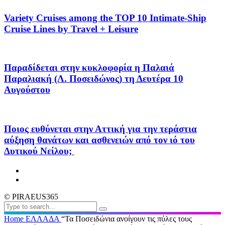
Variety Cruises among the TOP 10 Intimate-Ship
Cruise Lines by Travel + Leisure
Παραδίδεται στην κυκλοφορία η Παλαιά
Παραλιακή (Λ. Ποσειδώνος) τη Δευτέρα 10
Αυγούστου
Ποιος ευθύνεται στην Αττική για την τεράστια
αύξηση θανάτων και ασθενειών από τον ιό του
Δυτικού Νείλου;
© PIRAEUS365
Home
ΕΛΛΑΔΑ
“Τα Ποσειδώνια ανοίγουν τις πύλες τους