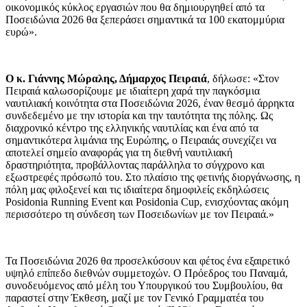
οικονομικός κύκλος εργασιών που θα δημιουργηθεί από τα
Ποσειδώνια 2026 θα ξεπεράσει σημαντικά τα 100 εκατομμύρια
ευρώ».
Ο κ. Γιάννης Μώραλης, Δήμαρχος Πειραιά
, δήλωσε: «Στον
Πειραιά καλωσορίζουμε με ιδιαίτερη χαρά την παγκόσμια
ναυτιλιακή κοινότητα στα Ποσειδώνια 2026, έναν θεσμό άρρηκτα
συνδεδεμένο με την ιστορία και την ταυτότητα της πόλης. Ως
διαχρονικό κέντρο της ελληνικής ναυτιλίας και ένα από τα
σημαντικότερα λιμάνια της Ευρώπης, ο Πειραιάς συνεχίζει να
αποτελεί σημείο αναφοράς για τη διεθνή ναυτιλιακή
δραστηριότητα, προβάλλοντας παράλληλα το σύγχρονο και
εξωστρεφές πρόσωπό του. Στο πλαίσιο της φετινής διοργάνωσης, η
πόλη μας φιλοξενεί και τις ιδιαίτερα δημοφιλείς εκδηλώσεις
Posidonia Running Event και Posidonia Cup, ενισχύοντας ακόμη
περισσότερο τη σύνδεση των Ποσειδωνίων με τον Πειραιά.»
Τα Ποσειδώνια 2026 θα προσελκύσουν και φέτος ένα εξαιρετικό
υψηλό επίπεδο διεθνών συμμετοχών. Ο Πρόεδρος του Παναμά,
συνοδευόμενος από μέλη του Υπουργικού του Συμβουλίου, θα
παραστεί στην Έκθεση, μαζί με τον Γενικό Γραμματέα του