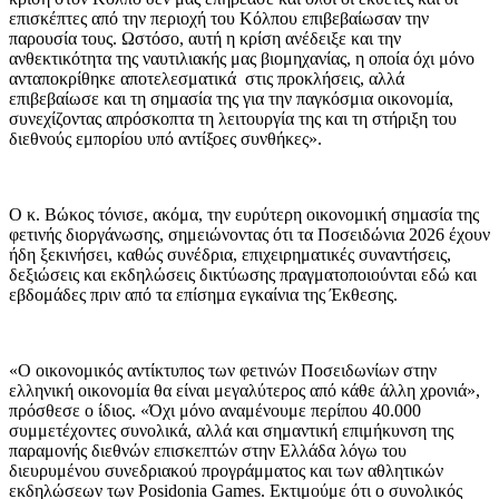
επισκέπτες από την περιοχή του Κόλπου επιβεβαίωσαν την
παρουσία τους. Ωστόσο, αυτή η κρίση ανέδειξε και την
ανθεκτικότητα της ναυτιλιακής μας βιομηχανίας, η οποία όχι μόνο
ανταποκρίθηκε αποτελεσματικά στις προκλήσεις, αλλά
επιβεβαίωσε και τη σημασία της για την παγκόσμια οικονομία,
συνεχίζοντας απρόσκοπτα τη λειτουργία της και τη στήριξη του
διεθνούς εμπορίου υπό αντίξοες συνθήκες».
Ο κ. Βώκος τόνισε, ακόμα, την ευρύτερη οικονομική σημασία της
φετινής διοργάνωσης, σημειώνοντας ότι τα Ποσειδώνια 2026 έχουν
ήδη ξεκινήσει, καθώς συνέδρια, επιχειρηματικές συναντήσεις,
δεξιώσεις και εκδηλώσεις δικτύωσης πραγματοποιούνται εδώ και
εβδομάδες πριν από τα επίσημα εγκαίνια της Έκθεσης.
«Ο οικονομικός αντίκτυπος των φετινών Ποσειδωνίων στην
ελληνική οικονομία θα είναι μεγαλύτερος από κάθε άλλη χρονιά»,
πρόσθεσε ο ίδιος. «Όχι μόνο αναμένουμε περίπου 40.000
συμμετέχοντες συνολικά, αλλά και σημαντική επιμήκυνση της
παραμονής διεθνών επισκεπτών στην Ελλάδα λόγω του
διευρυμένου συνεδριακού προγράμματος και των αθλητικών
εκδηλώσεων των Posidonia Games. Εκτιμούμε ότι ο συνολικός