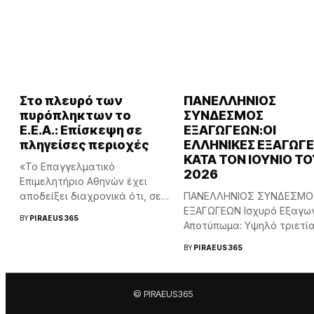
Στο πλευρό των
ΠΑΝΕΛΛΗΝΙΟΣ
πυρόπληκτων το
ΣΥΝΔΕΣΜΟΣ
Ε.Ε.Α.: Επίσκεψη σε
ΕΞΑΓΩΓΕΩΝ:ΟΙ
πληγείσες περιοχές
ΕΛΛΗΝΙΚΕΣ ΕΞΑΓΩΓ
ΚΑΤΑ ΤΟΝ ΙΟΥΝΙΟ ΤΟ
«Το Επαγγελματικό
2026
Επιμελητήριο Αθηνών έχει
αποδείξει διαχρονικά ότι, σε
ΠΑΝΕΛΛΗΝΙΟΣ ΣΥΝΔΕΣΜΟ
κάθε μεγάλη κρίση...
ΕΞΑΓΩΓΕΩΝ Ισχυρό Εξαγωγ
BY
PIRAEUS365
Αποτύπωμα: Υψηλό τριετί
στα 27,6 δισ. €...
BY
PIRAEUS365
© PIRAEUS365