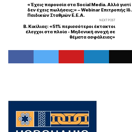
«Έχεις παρουσία στα Social Media. Αλλά γιατί
δεν έχεις πωλήσεις;» – Webinar Επιτροπής Ιδ.
Παιδικών Σταθμών Ε.Ε.Α.
NEXT POST
Β. Κικίλιας: «51% περισσότεροι έκτακτοι
έλεγχοι στα πλοία - Μηδενική ανοχή σε
θέματα ασφάλειας»