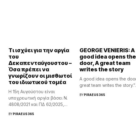
Τι ισχύει για την αργία
GEORGE VENIERIS: A
του
good idea opens the
Δεκαπενταύγουστου –
door, A great team
Όσα πρέπει να
writes the story
γνωρίζουν οι μισθωτοί
A good idea opens the door
του ιδιωτικού τομέα
great team writes the story.”..
Η 15η Αυγούστου είναι
BY
PIRAEUS365
υποχρεωτική αργία βάσει Ν.
4808/2021 και ΠΔ 62/2025,
απαγορεύεται η απασχόληση
BY
PIRAEUS365
εκτός νομίμως...