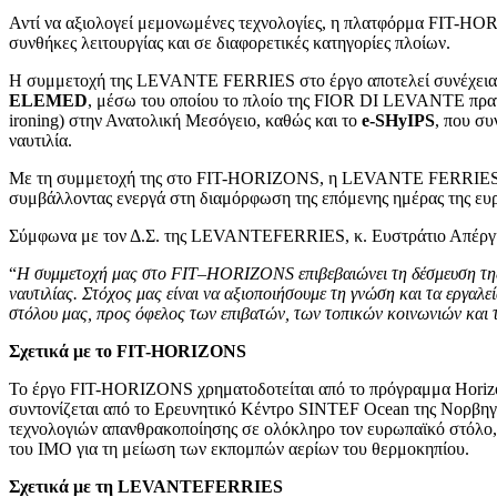
Αντί να αξιολογεί μεμονωμένες τεχνολογίες, η πλατφόρμα FIT-HO
συνθήκες λειτουργίας και σε διαφορετικές κατηγορίες πλοίων.
Η συμμετοχή της LEVANTE FERRIES στο έργο αποτελεί συνέχεια τη
ELEMED
, μέσω του οποίου το πλοίο της FIOR DI LEVANTE πραγ
ironing) στην Ανατολική Μεσόγειο, καθώς και το
e-SHyIPS
, που σ
ναυτιλία.
Με τη συμμετοχή της στο FIT-HORIZONS, η LEVANTE FERRIES ενισχ
συμβάλλοντας ενεργά στη διαμόρφωση της επόμενης ημέρας της ευρω
Σύμφωνα με τον Δ.Σ. της LEVANTEFERRIES, κ. Ευστράτιο Απέργ
“
Η συμμετοχή μας στο
FIT
–
HORIZONS
επιβεβαιώνει τη δέσμευση τ
ναυτιλίας. Στόχος μας είναι να αξιοποιήσουμε τη γνώση και τα εργαλ
στόλου μας, προς όφελος των επιβατών, των τοπικών κοινωνιών και 
Σχετικά με το FIT-HORIZONS
Το έργο FIT-HORIZONS χρηματοδοτείται από το πρόγραμμα Horizo
συντονίζεται από το Ερευνητικό Κέντρο SINTEF Ocean της Νορβηγί
τεχνολογιών απανθρακοποίησης σε ολόκληρο τον ευρωπαϊκό στόλο, 
του IMO για τη μείωση των εκπομπών αερίων του θερμοκηπίου.
Σχετικά με τη
LEVANTEFERRIES