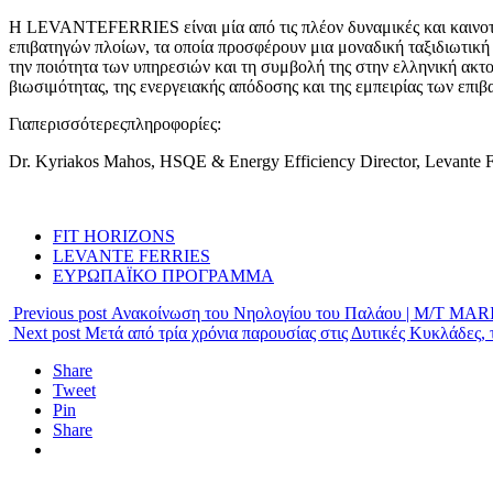
Η LEVANTEFERRIES είναι μία από τις πλέον δυναμικές και καινοτόμ
επιβατηγών πλοίων, τα οποία προσφέρουν μια μοναδική ταξιδιωτική ε
την ποιότητα των υπηρεσιών και τη συμβολή της στην ελληνική ακτο
βιωσιμότητας, της ενεργειακής απόδοσης και της εμπειρίας των επιβ
Γιαπερισσότερεςπληροφορίες:
Dr. Kyriakos Mahos, HSQE & Energy Efficiency Director, Levante F
FIT HORIZONS
LEVANTE FERRIES
ΕΥΡΩΠΑΪΚΟ ΠΡΟΓΡΑΜΜΑ
Previous post
Ανακοίνωση του Νηολογίου του Παλάου | M/T MA
Next post
Μετά από τρία χρόνια παρουσίας στις Δυτικές Κυκλάδε
Share
Tweet
Pin
Share