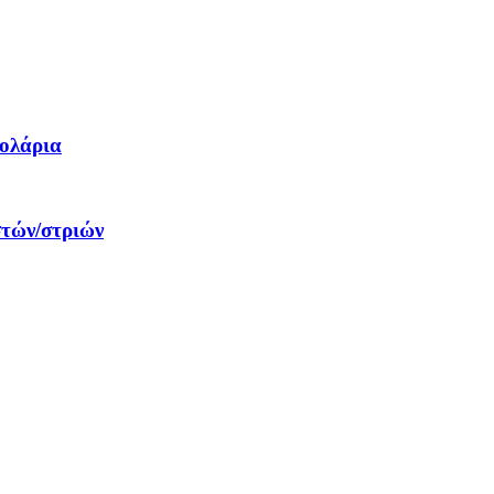
δολάρια
στών/στριών