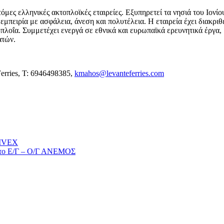
ες ελληνικές ακτοπλοϊκές εταιρείες. Εξυπηρετεί τα νησιά του Ιονί
μπειρία με ασφάλεια, άνεση και πολυτέλεια. Η εταιρεία έχει διακριθ
πλοΐα. Συμμετέχει ενεργά σε εθνικά και ευρωπαϊκά ερευνητικά έργα,
ατών.
erries, Τ: 6946498385,
kmahos@levanteferries.com
RIVEX
ς, το Ε/Γ – Ο/Γ ΑΝΕΜΟΣ