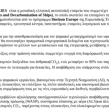
RIES
είναι η μοναδική ελληνική ακτοπλοϊκή εταιρεία που συμμετέχε
s and Decarbonization of Ships)
, το οποίο σκοπεύει να επιταχύνει 
ρηματοδοτείται από το πρόγραμμα
Horizon Europe
της Ευρωπαϊκής Έν
ιρείες, ερευνητικά κέντρα, πανεπιστήμια, εταιρείες λογισμικού και 
για την απανθρακοποίηση και τον ψηφιακό μετασχηματισμό του υφ
 συνεισφέρει πραγματικά επιχειρησιακά δεδομένα και τεχνογνωσία 
ορίσουν το μέλλον των μετασκευών και της ενεργειακής μετάβασης 
ις στην πράσινη ναυτιλία, συμμετέχει ενεργά στη διαμόρφωσή του
κπομπών διοξειδίου του άνθρακα(CO
), ενώ μεταφέρει το 90% του πα
2
ουν σε λειτουργία για δεκαετίες. Η αναβάθμιση του υπάρχοντος στόλ
υ ψηφιακού εργαλείου, βασισμένου στην Τεχνητή Νοημοσύνη (AI), π
 πλοιοκτήτες να επιλέξουν τις πλέον αποδοτικές και οικονομικά βιώσ
τη συμμόρφωση τους με τις νέες ευρωπαϊκές και διεθνείς περιβαλλοντι
εριβάλλον αξιολόγησης ταυτόχροναπολλών τεχνολογιών αναβάθμισης
ολικής πρόωσης (WASP), συστήματα λίπανσης με αέρα (ALS)και άλλε
ς εκπομπές CO₂, παρέχοντας στους πλοιοκτήτες ένα ολοκληρωμένο εργ