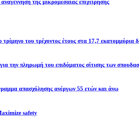
 αναγέννηση της μικρομεσαίας επιχείρησης
το τρίμηνο του τρέχοντος έτους στα 17,7 εκατομμύρια 
για την πληρωμή του επιδόματος σίτισης των σπουδα
όγραμμα απασχόλησης ανέργων 55 ετών και άνω
ximize safety