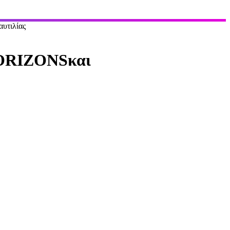
υτιλίας
HORIZONSκαι