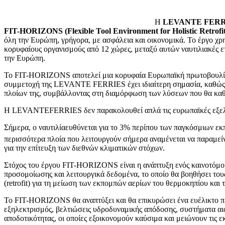
Η
LEVANTE FER
FIT-HORIZONS (Flexible Tool Environment for Holistic Retrofit
όλη την Ευρώπη, γρήγορα, με ασφάλεια και οικονομικά. Το έργο χ
κορυφαίους οργανισμούς από 12 χώρες, μεταξύ αυτών ναυτιλιακές ετα
την Ευρώπη.
Το FIT-HORIZONS αποτελεί μια κορυφαία Ευρωπαϊκή πρωτοβουλία 
συμμετοχή της LEVANTE FERRIES έχει ιδιαίτερη σημασία, καθώς θα
πλοίων της, συμβάλλοντας στη διαμόρφωση των λύσεων που θα καθ
Η LEVANTEFERRIES δεν παρακολουθεί απλά τις ευρωπαϊκές εξελίξε
Σήμερα, ο ναυτιλίαευθύνεται για το 3% περίπου των παγκόσμιων ε
περισσότερα πλοία που λειτουργούν σήμερα αναμένεται να παραμείν
για την επίτευξη των διεθνών κλιματικών στόχων.
Στόχος του έργου FIT-HORIZONS είναι η ανάπτυξη ενός καινοτόμο
προσομοίωσης και λειτουργικά δεδομένα, το οποίο θα βοηθήσει τους
(retrofit) για τη μείωση των εκπομπών αερίων του θερμοκηπίου και 
Το FIT-HORIZONS θα αναπτύξει και θα επικυρώσει ένα ευέλικτο π
εξηλεκτρισμός, βελτιώσεις υδροδυναμικής απόδοσης, συστήματα αι
αποδοτικότητας, οι οποίες εξοικονομούν καύσιμα και μειώνουν τι