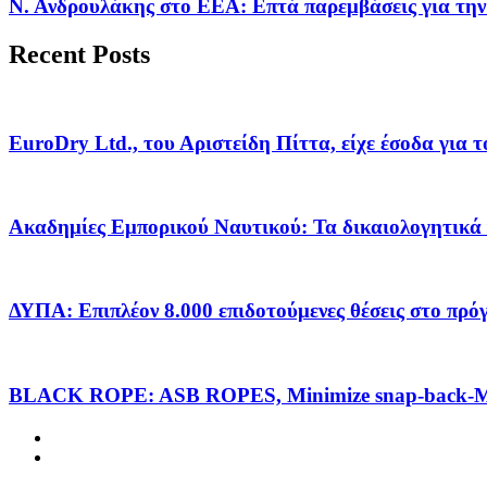
Ν. Ανδρουλάκης στο ΕΕΑ: Επτά παρεμβάσεις για την
Recent Posts
EuroDry Ltd., του Αριστείδη Πίττα, είχε έσοδα για 
Ακαδημίες Εμπορικού Ναυτικού: Τα δικαιολογητικά 
ΔΥΠΑ: Επιπλέον 8.000 επιδοτούμενες θέσεις στο πρ
BLACK ROPE: ASB ROPES, Minimize snap-back-Ma