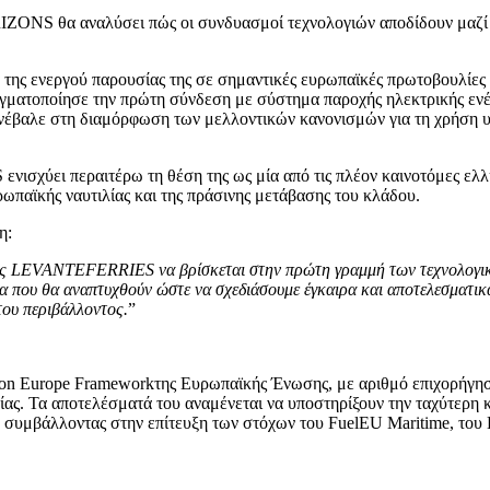
RIZONS θα αναλύσει πώς οι συνδυασμοί τεχνολογιών αποδίδουν μαζί 
ς ενεργού παρουσίας της σε σημαντικές ευρωπαϊκές πρωτοβουλίες κ
ματοποίησε την πρώτη σύνδεση με σύστημα παροχής ηλεκτρικής ενέρ
υνέβαλε στη διαμόρφωση των μελλοντικών κανονισμών για τη χρήση 
ύει περαιτέρω τη θέση της ως μία από τις πλέον καινοτόμες ελλην
παϊκής ναυτιλίας και της πράσινης μετάβασης του κλάδου.
η:
ης
LEVANTEFERRIES
να βρίσκεται στην πρώτη γραμμή των τεχνολογι
εία που θα αναπτυχθούν ώστε να σχεδιάσουμε έγκαιρα και αποτελεσματι
του περιβάλλοντος.
”
n Europe Frameworkτης Ευρωπαϊκής Ένωσης, με αριθμό επιχορήγησ
ας. Τα αποτελέσματά του αναμένεται να υποστηρίξουν την ταχύτερη 
συμβάλλοντας στην επίτευξη των στόχων του FuelEU Maritime, του 