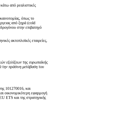
κάτω από ρεαλιστικές
αινοτομίας, όπως το
γειας από ξηρά (cold
υδρογόνου στην επιβατηγό
ικές ακτοπλοϊκές εταιρείες,
κών εξελίξεων της ευρωπαϊκής
κά την πράσινη μετάβαση του
ης 101270016, και
και οικονομικότερη εφαρμογή
EU ETS και της στρατηγικής