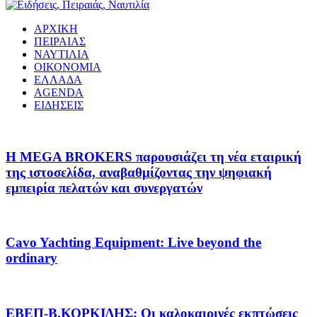
ΑΡΧΙΚΗ
ΠΕΙΡΑΙΑΣ
ΝΑΥΤΙΛΙΑ
ΟΙΚΟΝΟΜΙΑ
ΕΛΛΑΔΑ
AGENDA
ΕΙΔΗΣΕΙΣ
Η MEGA BROKERS παρουσιάζει τη νέα εταιρική
της ιστοσελίδα, αναβαθμίζοντας την ψηφιακή
εμπειρία πελατών και συνεργατών
Cavo Yachting Equipment: Live beyond the
ordinary
EΒΕΠ-Β.ΚΟΡΚΙΔΗΣ: Οι καλοκαιρινές εκπτώσεις