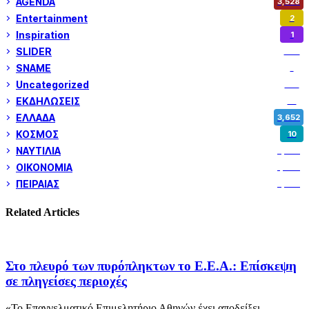
AGENDA
3,528
Entertainment
2
Inspiration
1
SLIDER
974
SNAME
1
Uncategorized
180
ΕΚΔΗΛΩΣΕΙΣ
14
ΕΛΛΑΔΑ
3,652
ΚΟΣΜΟΣ
10
ΝΑΥΤΙΛΙΑ
5,358
ΟΙΚΟΝΟΜΙΑ
1,800
ΠΕΙΡΑΙΑΣ
3,259
Related Articles
Στο πλευρό των πυρόπληκτων το Ε.Ε.Α.: Επίσκεψη
σε πληγείσες περιοχές
«Το Επαγγελματικό Επιμελητήριο Αθηνών έχει αποδείξει