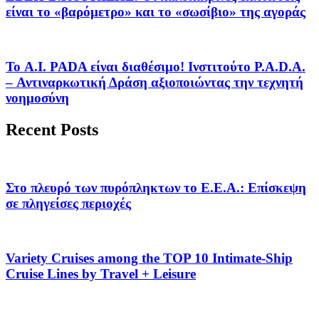
είναι το «βαρόμετρο» και το «σωσίβιο» της αγοράς
Το A.I. PADA είναι διαθέσιμο! Ινστιτούτο P.A.D.A.
– Αντιναρκωτική Δράση αξιοποιώντας την τεχνητή
νοημοσύνη
Recent Posts
Στο πλευρό των πυρόπληκτων το Ε.Ε.Α.: Επίσκεψη
σε πληγείσες περιοχές
Variety Cruises among the TOP 10 Intimate-Ship
Cruise Lines by Travel + Leisure