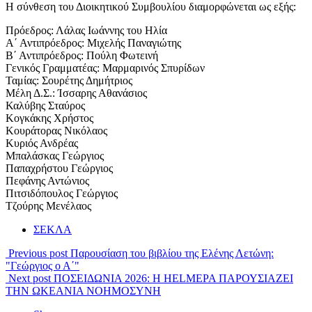
Η σύνθεση του Διοικητικού Συμβουλίου διαμορφώνεται ως εξής:
Πρόεδρος: Λάλας Ιωάννης του Ηλία
Α΄ Αντιπρόεδρος: Μιχελής Παναγιώτης
Β΄ Αντιπρόεδρος: Πούλη Φωτεινή
Γενικός Γραμματέας: Μαρμαρινός Σπυρίδων
Ταμίας: Σουρέτης Δημήτριος
Μέλη Δ.Σ.: Ίσσαρης Αθανάσιος
Καλύβης Σταύρος
Κογκάκης Χρήστος
Κουράτορας Νικόλαος
Κυριός Ανδρέας
Μπαλάσκας Γεώργιος
Παπαχρήστου Γεώργιος
Πεφάνης Αντώνιος
Πιτσιδόπουλος Γεώργιος
Τζούρης Μενέλαος
ΣΕΚΛΑ
Previous post
Παρουσίαση του βιβλίου της Ελένης Λετώνη:
"Γεώργιος ο Α΄"
Next post
ΠΟΣΕΙΔΩΝΙΑ 2026: Η HELMEPA ΠΑΡΟΥΣΙΑΖΕΙ
ΤΗΝ ΩΚΕΑΝΙΑ ΝΟΗΜΟΣΥΝΗ