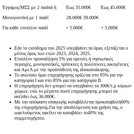
Έγγαμος/ΜΣΣ με 2 παιδιά ή Έως 35.000€ Έως 45.000€
Μονογονεϊκή με 1 παιδί 28.000€ 39.000€
Για κάθε επιπλέον παιδί + 5.000€ + 5.000€
Εάν το εισόδημα του 2025 υπερβαίνει τα όρια, εξετάζεται ο
μέσος όρος των ετών 2023, 2024, 2025.
Επιπλέον προσαύξηση 5% για ορεινές ή νησιωτικές
περιοχές, μονογονεϊκές, τρίτεκνες ή πολύτεκνες οικογένειες
και ΑμεΑ με την προϋπόθεση της ιδιοκατοίκησης.
Το ανώτατο όριο επιχορήγησης ορίζεται στο 95% για την
κατηγορία Ι και στο 85% για την κατηγορία ΙΙ.
Η επιχορήγηση δεν μπορεί να υπερβαίνει τα 300€/τ.μ κύριων
χώρων, ενώ το μέγιστο ποσό επιχορήγησης μπορεί να
ανέλθει έως 36.000€.
Με την απόφαση υπαγωγής καταβάλλεται προκαταβολή60%
της επιχορήγησης.Για την αποδέσμευση και χρήση της, ο
ωφελούμενος οφείλει να καταβάλει το40% της
συμμετοχήςτου.