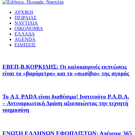
ΑΡΧΙΚΗ
ΠΕΙΡΑΙΑΣ
ΝΑΥΤΙΛΙΑ
ΟΙΚΟΝΟΜΙΑ
ΕΛΛΑΔΑ
AGENDA
ΕΙΔΗΣΕΙΣ
EΒΕΠ-Β.ΚΟΡΚΙΔΗΣ: Οι καλοκαιρινές εκπτώσεις
είναι το «βαρόμετρο» και το «σωσίβιο» της αγοράς
Το A.I. PADA είναι διαθέσιμο! Ινστιτούτο P.A.D.A.
– Αντιναρκωτική Δράση αξιοποιώντας την τεχνητή
νοημοσύνη
ΕΝΩΣΗ ΕΛΛΗΝΩΝ ΕΦΟΠΛΙΣΤΩΝ: Απένειμε 365