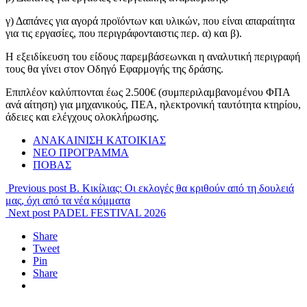
γ) Δαπάνες για αγορά προϊόντων και υλικών, που είναι απαραίτητα
για τις εργασίες, που περιγράφονταιστις περ. α) και β).
Η εξειδίκευση του είδους παρεμβάσεωνκαι η αναλυτική περιγραφή
τους θα γίνει στον Οδηγό Εφαρμογής της δράσης.
Επιπλέον καλύπτονται έως 2.500€ (συμπεριλαμβανομένου ΦΠΑ
ανά αίτηση) για μηχανικούς, ΠΕΑ, ηλεκτρονική ταυτότητα κτηρίου,
άδειες και ελέγχους ολοκλήρωσης.
ΑΝΑΚΑΙΝΙΣΗ ΚΑΤΟΙΚΙΑΣ
ΝΕΟ ΠΡΟΓΡΑΜΜΑ
ΠΟΒΑΣ
Previous post
Β. Κικίλιας: Οι εκλογές θα κριθούν από τη δουλειά
μας, όχι από τα νέα κόμματα
Next post
PADEL FESTIVAL 2026
Share
Tweet
Pin
Share