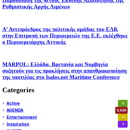
Παρουσίαση της 4ετούς Έκθεσης Αξιολόγησης της
Ρυθμιστικής Αρχής Λιμένων
Α’ Αντιπρόεδρος της πολιτικής ομάδας του ΕΛΚ
στην Επιτροπή των Περιφερειών της Ε.Ε. εκλέχθηκε
ο Περιφερειάρχης Αττικής
MARPOL: Ελλάδα, Βρετανία και Νορβηγία
συζητούν για τις προκλήσεις στην απανθρακοποίηση
της ναυτιλίας στο Isalos.net Maritime Conference
Categories
Active
2
AGENDA
3,526
Entertainment
2
Inspiration
1