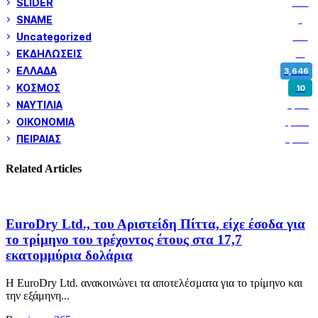
SLIDER
972
SNAME
1
Uncategorized
180
ΕΚΔΗΛΩΣΕΙΣ
14
ΕΛΛΑΔΑ
3,646
ΚΟΣΜΟΣ
10
ΝΑΥΤΙΛΙΑ
5,351
ΟΙΚΟΝΟΜΙΑ
1,799
ΠΕΙΡΑΙΑΣ
3,257
Related Articles
EuroDry Ltd., του Αριστείδη Πίττα, είχε έσοδα για
το τρίμηνο του τρέχοντος έτους στα 17,7
εκατομμύρια δολάρια
Η EuroDry Ltd. ανακοινώνει τα αποτελέσματα για το τρίμηνο και
την εξάμηνη...