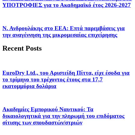
ΥΠΟΤΡΟΦΙΕΣ για το Ακαδημαϊκό έτος 2026-2027
Ν. Ανδρουλάκης στο ΕΕΑ: Επτά παρεμβάσεις για
την αναγέννηση της μικρομεσαίας επιχείρησης
Recent Posts
EuroDry Ltd., του Αριστείδη Πίττα, είχε έσοδα για
το τρίμηνο του τρέχοντος έτους στα 17,7
εκατομμύρια δολάρια
Ακαδημίες Εμπορικού Ναυτικού: Τα
δικαιολογητικά για την πληρωμή του επιδόματος
σίτισης των σπουδαστών/στριών