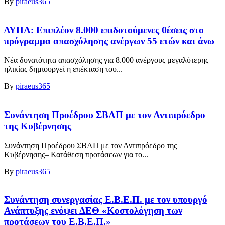
By
piraeus365
ΔΥΠΑ: Επιπλέον 8.000 επιδοτούμενες θέσεις στο
πρόγραμμα απασχόλησης ανέργων 55 ετών και άνω
Νέα δυνατότητα απασχόλησης για 8.000 ανέργους μεγαλύτερης
ηλικίας δημιουργεί η επέκταση του...
By
piraeus365
Συνάντηση Προέδρου ΣΒΑΠ με τον Αντιπρόεδρο
της Κυβέρνησης
Συνάντηση Προέδρου ΣΒΑΠ με τον Αντιπρόεδρο της
Κυβέρνησης– Κατάθεση προτάσεων για το...
By
piraeus365
Συνάντηση συνεργασίας Ε.Β.Ε.Π. με τον υπουργό
Ανάπτυξης ενόψει ΔΕΘ «Κοστολόγηση των
προτάσεων του Ε.Β.Ε.Π.»