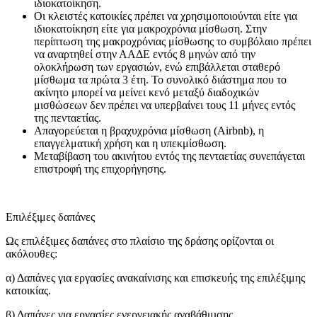
ιδιοκατοίκηση.
Οι κλειστές κατοικίες πρέπει να χρησιμοποιούνται είτε για
ιδιοκατοίκηση είτε για μακροχρόνια μίσθωση. Στην
περίπτωση της μακροχρόνιας μίσθωσης το συμβόλαιο πρέπει
να αναρτηθεί στην ΑΑΔΕ εντός 8 μηνών από την
ολοκλήρωση των εργασιών, ενώ επιβάλλεται σταθερό
μίσθωμα τα πρώτα 3 έτη. Το συνολικό διάστημα που το
ακίνητο μπορεί να μείνει κενό μεταξύ διαδοχικών
μισθώσεων δεν πρέπει να υπερβαίνει τους 11 μήνες εντός
της πενταετίας.
Απαγορεύεται η βραχυχρόνια μίσθωση (Airbnb), η
επαγγελματική χρήση και η υπεκμίσθωση.
Μεταβίβαση του ακινήτου εντός της πενταετίας συνεπάγεται
επιστροφή της επιχορήγησης.
Επιλέξιμες δαπάνες
Ως επιλέξιμες δαπάνες στο πλαίσιο της δράσης ορίζονται οι
ακόλουθες:
α) Δαπάνες για εργασίες ανακαίνισης και επισκευής της επιλέξιμης
κατοικίας.
β) Δαπάνες για εργασίες ενεργειακής αναβάθμισης.