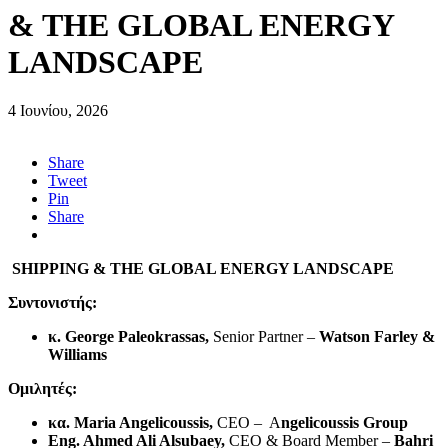
& THE GLOBAL ENERGY
LANDSCAPE
4 Ιουνίου, 2026
Share
Tweet
Pin
Share
SHIPPING & THE GLOBAL ENERGY LANDSCAPE
Συντονιστής
:
κ. George Paleokrassas,
Senior Partner –
Watson Farley &
Williams
Ομιλητές
:
κα
. Maria Angelicoussis,
CEO – A
ngelicoussis Group
Eng. Ahmed Ali Alsubaey,
CEO & Board Member –
Bahri