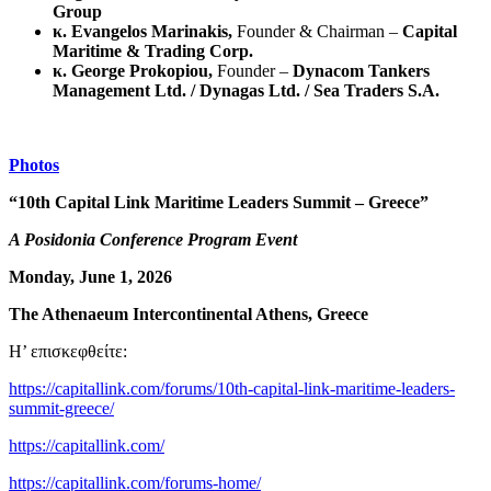
Group
κ
. Evangelos Marinakis,
Founder & Chairman –
Capital
Maritime & Trading Corp.
κ
. George Prokopiou,
Founder –
Dynacom Tankers
Management Ltd. / Dynagas Ltd. / Sea Traders S.A.
Photos
“10th Capital Link Maritime Leaders Summit – Greece”
A Posidonia Conference Program Event
Monday, June 1, 2026
The Athenaeum Intercontinental Athens, Greece
Η’ επισκεφθείτε:
https://capitallink.com/forums/10th-capital-link-maritime-leaders-
summit-greece/
https://capitallink.com/
https://capitallink.com/forums-home/