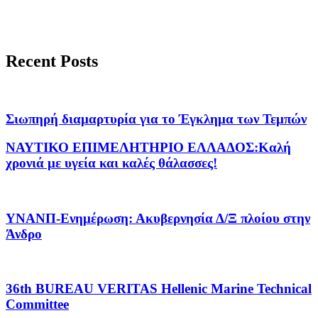
Recent Posts
Σιωπηρή διαμαρτυρία για το Έγκλημα των Τεμπών
ΝΑΥΤΙΚΟ ΕΠΙΜΕΛΗΤΗΡΙΟ ΕΛΛΑΔΟΣ:Καλή
χρονιά με υγεία και καλές θάλασσες!
ΥΝΑΝΠ-Ενημέρωση: Ακυβερνησία Δ/Ξ πλοίου στην
Άνδρο
36th BUREAU VERITAS Hellenic Marine Technical
Committee