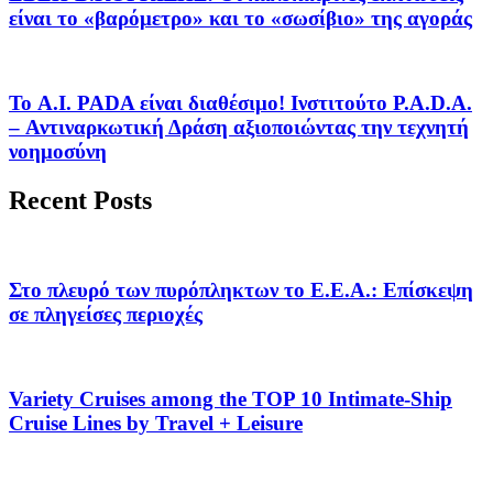
είναι το «βαρόμετρο» και το «σωσίβιο» της αγοράς
Το A.I. PADA είναι διαθέσιμο! Ινστιτούτο P.A.D.A.
– Αντιναρκωτική Δράση αξιοποιώντας την τεχνητή
νοημοσύνη
Recent Posts
Στο πλευρό των πυρόπληκτων το Ε.Ε.Α.: Επίσκεψη
σε πληγείσες περιοχές
Variety Cruises among the TOP 10 Intimate-Ship
Cruise Lines by Travel + Leisure