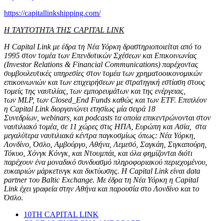
https://capitallinkshipping.com/
Η ΤΑΥΤΟΤΗΤΑ ΤΗΣ
CAPITAL LINK
Η
Capital Link
με έδρα τη Νέα Υόρκη δραστηριοποιείται από το
1995 στον τομέα των Επενδυτικών Σχέσεων και Επικοινωνίας
(
Investor Relations
&
Financial Communications
) παρέχοντας
συμβουλευτικές υπηρεσίες στον τομέα των χρηματοοικονομικών
επικοινωνιών και των επιχειρήσεων με στρατηγική εστίαση στους
τομείς της ναυτιλίας, των εμπορευμάτων και της ενέργειας,
των
MLP
, των
Closed
_
End Funds
καθώς και των
ETF
. Επιπλέον
η
Capital Link
διοργανώνει ετησίως μία σειρά 18
Συνεδρίων,
webinars
, και
podcasts
τα οποία επικεντρώνονται στον
ναυτιλιακό τομέα, σε 11 χώρες στις ΗΠΑ, Ευρώπη και Ασία, στα
μεγαλύτερα ναυτιλιακά κέντρα παγκοσμίως όπως: Νέα Υόρκη,
Λονδίνο, Όσλο, Αμβούργο, Αθήνα, Λεμεσό, Σαγκάη, Σιγκαπούρη,
Τόκυο, Χόνγκ Κόνγκ, και Ντουµπάι, και όλα φημίζονται διότι
παρέχουν ένα μοναδικό συνδυασμό πληροφοριακού περιεχομένου,
ευκαιριών μάρκετινγκ και δικτύωσης. Η
Capital Link
είναι
data
partner
του
Baltic Exchange
. Με έδρα τη Νέα Υόρκη η
Capital
Link
έχει γραφεία στην Αθήνα και παρουσία στο Λονδίνο και το
Όσλο.
10TH CAPITAL LINK