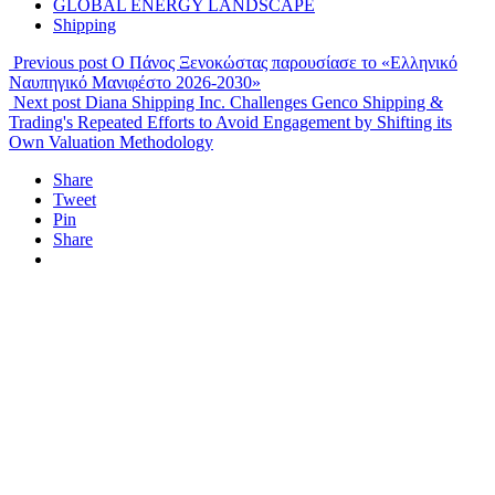
GLOBAL ENERGY LANDSCAPE
Shipping
Previous post
Ο Πάνος Ξενοκώστας παρουσίασε το «Ελληνικό
Ναυπηγικό Μανιφέστο 2026-2030»
Next post
Diana Shipping Inc. Challenges Genco Shipping &
Trading's Repeated Efforts to Avoid Engagement by Shifting its
Own Valuation Methodology
Share
Tweet
Pin
Share