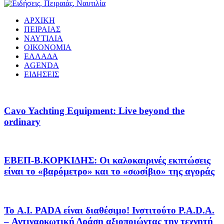
ΑΡΧΙΚΗ
ΠΕΙΡΑΙΑΣ
ΝΑΥΤΙΛΙΑ
ΟΙΚΟΝΟΜΙΑ
ΕΛΛΑΔΑ
AGENDA
ΕΙΔΗΣΕΙΣ
Cavo Yachting Equipment: Live beyond the
ordinary
EΒΕΠ-Β.ΚΟΡΚΙΔΗΣ: Οι καλοκαιρινές εκπτώσεις
είναι το «βαρόμετρο» και το «σωσίβιο» της αγοράς
Το A.I. PADA είναι διαθέσιμο! Ινστιτούτο P.A.D.A.
– Αντιναρκωτική Δράση αξιοποιώντας την τεχνητή