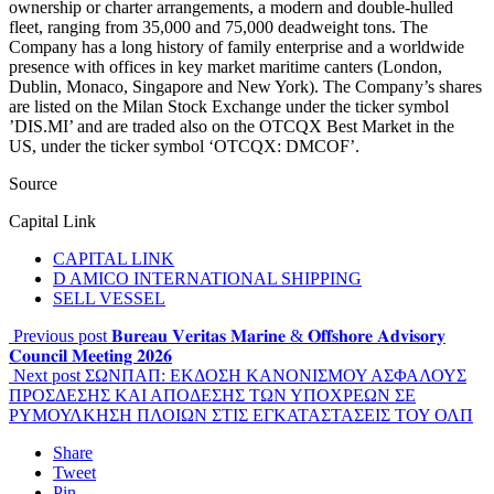
ownership or charter arrangements, a modern and double-hulled
fleet, ranging from 35,000 and 75,000 deadweight tons. The
Company has a long history of family enterprise and a worldwide
presence with offices in key market maritime canters (London,
Dublin, Monaco, Singapore and New York). The Company’s shares
are listed on the Milan Stock Exchange under the ticker symbol
’DIS.MI’ and are traded also on the OTCQX Best Market in the
US, under the ticker symbol ‘OTCQX: DMCOF’.
Source
Capital Link
CAPITAL LINK
D AMICO INTERNATIONAL SHIPPING
SELL VESSEL
Previous post
𝐁𝐮𝐫𝐞𝐚𝐮 𝐕𝐞𝐫𝐢𝐭𝐚𝐬 𝐌𝐚𝐫𝐢𝐧𝐞 & 𝐎𝐟𝐟𝐬𝐡𝐨𝐫𝐞 𝐀𝐝𝐯𝐢𝐬𝐨𝐫𝐲
𝐂𝐨𝐮𝐧𝐜𝐢𝐥 𝐌𝐞𝐞𝐭𝐢𝐧𝐠 𝟐𝟎𝟐𝟔
Next post
ΣΩΝΠΑΠ: ΕΚΔΟΣΗ ΚΑΝΟΝΙΣΜΟΥ ΑΣΦΑΛΟΥΣ
ΠΡΟΣΔΕΣΗΣ ΚΑΙ ΑΠΟΔΕΣΗΣ ΤΩΝ ΥΠΟΧΡΕΩΝ ΣΕ
ΡΥΜΟΥΛΚΗΣΗ ΠΛΟΙΩΝ ΣΤΙΣ ΕΓΚΑΤΑΣΤΑΣΕΙΣ ΤΟΥ ΟΛΠ
Share
Tweet
Pin