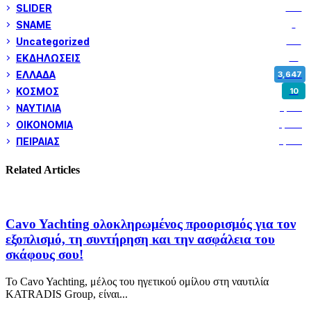
SLIDER
973
SNAME
1
Uncategorized
180
ΕΚΔΗΛΩΣΕΙΣ
14
ΕΛΛΑΔΑ
3,647
ΚΟΣΜΟΣ
10
ΝΑΥΤΙΛΙΑ
5,355
ΟΙΚΟΝΟΜΙΑ
1,799
ΠΕΙΡΑΙΑΣ
3,258
Related Articles
Cavo Yachting ολοκληρωμένος προορισμός για τον
εξοπλισμό, τη συντήρηση και την ασφάλεια του
σκάφους σου!
Το Cavo Yachting, μέλος του ηγετικού ομίλου στη ναυτιλία
KATRADIS Group, είναι...