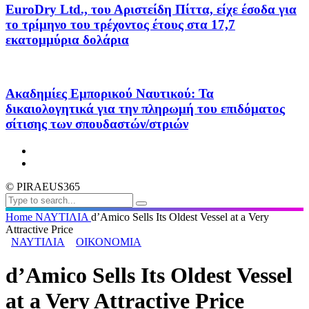
EuroDry Ltd., του Αριστείδη Πίττα, είχε έσοδα για
το τρίμηνο του τρέχοντος έτους στα 17,7
εκατομμύρια δολάρια
Ακαδημίες Εμπορικού Ναυτικού: Τα
δικαιολογητικά για την πληρωμή του επιδόματος
σίτισης των σπουδαστών/στριών
© PIRAEUS365
Home
ΝΑΥΤΙΛΙΑ
d’Amico Sells Its Oldest Vessel at a Very
Attractive Price
ΝΑΥΤΙΛΙΑ
ΟΙΚΟΝΟΜΙΑ
d’Amico Sells Its Oldest Vessel
at a Very Attractive Price