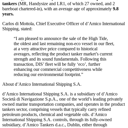
tankers
(MR, Handysize and LR1, of which 27 owned, and 2
bareboat chartered-in), with an average age of approximately
9.8
years.
Carlos di Mottola, Chief Executive Officer of d’Amico International
Shipping, stated:
“I am pleased to announce the sale of the High Tide,
the oldest and last remaining non-eco vessel in our fleet,
at a very attractive price compared to historical
averages, reflecting the product tanker market’s current
strength and its sound fundamentals. Following this
transaction, DIS’ fleet will be fully ‘eco’, further
enhancing our commercial competitiveness while
reducing our environmental footprint.”
About d’Amico International Shipping S.A.
d’Amico International Shipping S.A. is a subsidiary of d’Amico
Società di Navigazione S.p.A., one of the world’s leading privately
owned marine transportation companies, and operates in the product
tankers sector, comprising vessels that typically carry refined
petroleum products, chemical and vegetable oils. d’Amico
International Shipping S.A. controls, through its fully-owned
subsidiary, d’Amico Tankers d.a.c., Dublin, either through