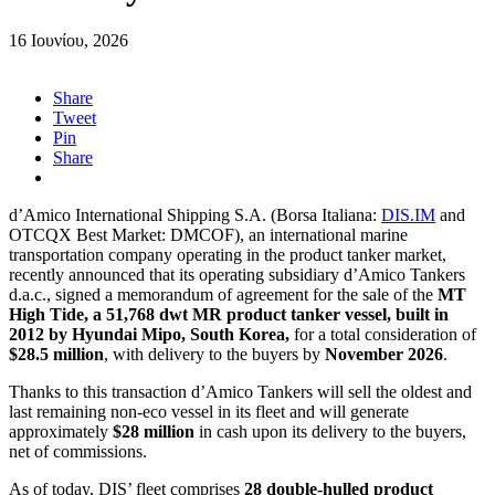
16 Ιουνίου, 2026
Share
Tweet
Pin
Share
d’Amico International Shipping S.A. (Borsa Italiana:
DIS.IM
and
OTCQX Best Market: DMCOF), an international marine
transportation company operating in the product tanker market,
recently announced that its operating subsidiary d’Amico Tankers
d.a.c., signed a memorandum of agreement for the sale of the
MT
High Tide, a 51,768 dwt MR product tanker vessel, built in
2012 by Hyundai Mipo, South Korea,
for a total consideration of
$28.5 million
, with delivery to the buyers by
November 2026
.
Thanks to this transaction d’Amico Tankers will sell the oldest and
last remaining non-eco vessel in its fleet and will generate
approximately
$28 million
in cash upon its delivery to the buyers,
net of commissions.
As of today, DIS’ fleet comprises
28 double-hulled product