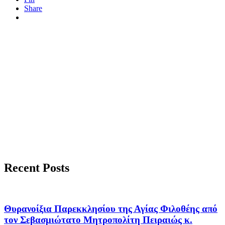
Share
Recent Posts
Θυρανοίξια Παρεκκλησίου της Αγίας Φιλοθέης από
τον Σεβασμιώτατο Μητροπολίτη Πειραιώς κ.